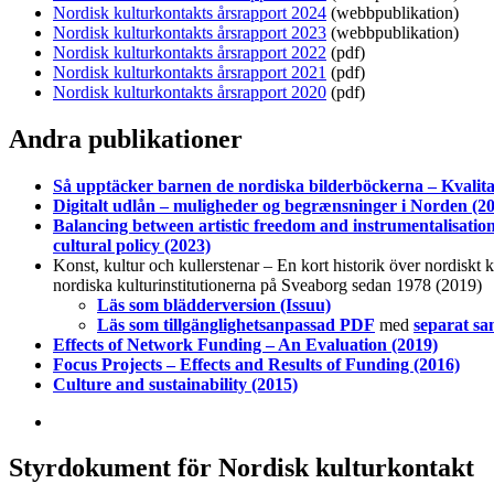
Nordisk kulturkontakts årsrapport 2024
(webbpublikation)
Nordisk kulturkontakts årsrapport 2023
(webbpublikation)
Nordisk kulturkontakts årsrapport 2022
(pdf)
Nordisk kulturkontakts årsrapport 2021
(pdf)
Nordisk kulturkontakts årsrapport 2020
(pdf)
Andra publikationer
Så upptäcker barnen de nordiska bilderböckerna – Kvalitati
Digitalt udlån – muligheder og begrænsninger i Norden (2
Balancing between artistic freedom and instrumentalisation 
cultural policy (2023)
Konst, kultur och kullerstenar – En kort historik över nordiskt
nordiska kulturinstitutionerna på Sveaborg sedan 1978 (2019)
Läs som blädderversion (Issuu)
Läs som tillgänglighetsanpassad PDF
med
separat sa
Effects of Network Funding – An Evaluation (2019)
Focus Projects – Effects and Results of Funding (2016)
Culture and sustainability (2015)
Styrdokument för Nordisk kulturkontakt