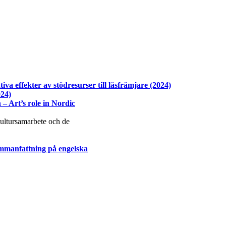
va effekter av stödresurser till läsfrämjare (2024)
024)
– Art’s role in Nordic
 kultursamarbete och de
mmanfattning på engelska