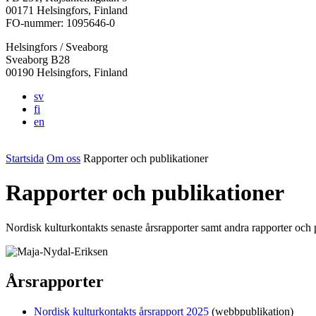
i
i
i
i
i
00171 Helsingfors, Finland
en
en
en
en
en
FO-nummer: 1095646-0
ny
ny
ny
ny
ny
Helsingfors / Sveaborg
flik
flik
flik
flik
flik
Sveaborg B28
00190 Helsingfors, Finland
sv
fi
en
Startsida
Om oss
Rapporter och publikationer
Rapporter och publikationer
Nordisk kulturkontakts senaste årsrapporter samt andra rapporter och 
Årsrapporter
Nordisk kulturkontakts årsrapport 2025
(webbpublikation)