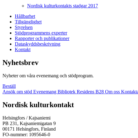
Nordisk kulturkontakts stadgar 2017
Hållbarhet
Tillgänglighet
Styrelsen
Stödprogrammens experter
Rapporter och publikationer
Dataskyddsbeskrivning
Kontakt
Nyhetsbrev
Nyheter om våra evenemang och stödprogram.
Beställ
Ansök om stöd
Evenemang
Bibliotek
Residens B28
Om oss
Kontakt
Facebook:
Instagram:
TikTok:
Youtube:
Vimeo:
Nordisk kulturkontakt
Öppnas
Öppnas
Öppnas
Öppnas
Öppnas
i
i
i
i
i
Helsingfors / Kajsaniemi
en
en
en
en
en
PB 231, Kajsaniemigatan 9
ny
ny
ny
ny
ny
00171 Helsingfors, Finland
flik
flik
flik
flik
flik
FO-nummer: 1095646-0