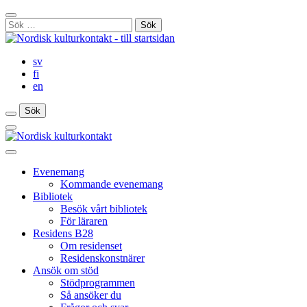
Gå
Stäng
till
Sök
sökfält
innehåll
efter:
sv
fi
en
Sök
Sök
Sök
Huvudmeny
Stäng
huvudmenyn
Evenemang
Kommande evenemang
Bibliotek
Besök vårt bibliotek
För läraren
Residens B28
Om residenset
Residenskonstnärer
Ansök om stöd
Stödprogrammen
Så ansöker du