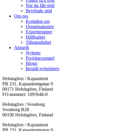
Frågor och svar
När du fått stöd
Beviljade stöd
Om oss
Kontakta oss
Organisationen
Expertgrupper
Hållbarhet
Tillgänglighet
Aktuellt
Nyheter
Projektexempel
Blogg
Beställ nyhetsbrev
Helsingfors / Kajsaniemi
PB 231, Kajsaniemigatan 9
00171 Helsingfors, Finland
FO-nummer: 1095646-0
Helsingfors / Sveaborg
Sveaborg B28
00190 Helsingfors, Finland
Facebook:
Instagram:
TikTok:
Youtube:
Vimeo:
Helsingfors / Kajsaniemi
Öppnas
Öppnas
Öppnas
Öppnas
Öppnas
PB 231, Kajsaniemigatan 9