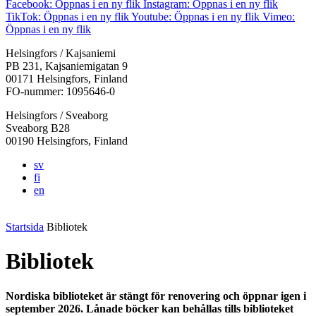
Facebook: Öppnas i en ny flik
Instagram: Öppnas i en ny flik
TikTok: Öppnas i en ny flik
Youtube: Öppnas i en ny flik
Vimeo:
Öppnas i en ny flik
Helsingfors / Kajsaniemi
PB 231, Kajsaniemigatan 9
00171 Helsingfors, Finland
FO-nummer: 1095646-0
Helsingfors / Sveaborg
Sveaborg B28
00190 Helsingfors, Finland
sv
fi
en
Startsida
Bibliotek
Bibliotek
Nordiska biblioteket är stängt för renovering och öppnar igen i
september 2026. Lånade böcker kan behållas tills biblioteket