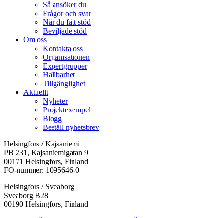
Så ansöker du
Frågor och svar
När du fått stöd
Beviljade stöd
Om oss
Kontakta oss
Organisationen
Expertgrupper
Hållbarhet
Tillgänglighet
Aktuellt
Nyheter
Projektexempel
Blogg
Beställ nyhetsbrev
Helsingfors / Kajsaniemi
PB 231, Kajsaniemigatan 9
00171 Helsingfors, Finland
FO-nummer: 1095646-0
Helsingfors / Sveaborg
Sveaborg B28
00190 Helsingfors, Finland