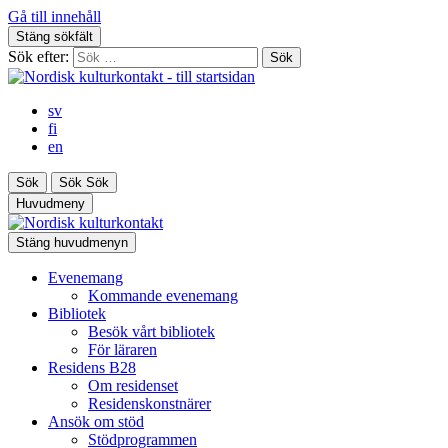
Gå till innehåll
Stäng sökfält
Sök efter:
sv
fi
en
Sök
Sök
Sök
Huvudmeny
Stäng huvudmenyn
Evenemang
Kommande evenemang
Bibliotek
Besök vårt bibliotek
För läraren
Residens B28
Om residenset
Residenskonstnärer
Ansök om stöd
Stödprogrammen