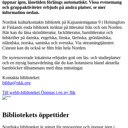
öppnar igen, lånetiden förlängs automatiskt. Vissa evenemang
och gruppaktiviteter erbjuds på andra platser, se mer
information nedan.
Nordisk kulturkontakts bibliotek på Kajsaniemigatan 9 i Helsingfors
är Finlands enda bibliotek inriktat på litteratur från och om Norden.
Här kan du låna skönlitteratur, facklitteratur, barnlitteratur och
tidskrifter på danska, engelska, finska, färöiska, grönländska,
isländska, norska, samiska och svenska. Via streamingtjänsten
Cineast kan du också se film från hela Norden.
De nyrenoverade lokalerna erbjuder gott om läs- och studieplatser
och en mysig barnavdelning där du kan botanisera bland aktuella
barnböcker tillsammans med dina minstingar.
Kontakta biblioteket:
bibba@nkk.org
Till webb-biblioteket
Öppnas i en ny flik
Bibliotekets öppettider
Nordiska biblioteket är stängt för renovering och öppnar igen i