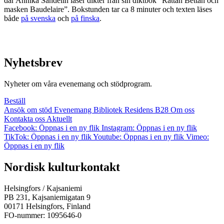
där Annika Sandelin läser dikter från sin diktbok ”Råttan Bettan och
masken Baudelaire”. Bokstunden tar ca 8 minuter och texten läses
både
på svenska
och
på finska
.
Nyhetsbrev
Nyheter om våra evenemang och stödprogram.
Beställ
Ansök om stöd
Evenemang
Bibliotek
Residens B28
Om oss
Kontakta oss
Aktuellt
Facebook: Öppnas i en ny flik
Instagram: Öppnas i en ny flik
TikTok: Öppnas i en ny flik
Youtube: Öppnas i en ny flik
Vimeo:
Öppnas i en ny flik
Nordisk kulturkontakt
Helsingfors / Kajsaniemi
PB 231, Kajsaniemigatan 9
00171 Helsingfors, Finland
FO-nummer: 1095646-0