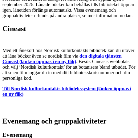
september 2026. Lånade böcker kan behållas tills biblioteket öppnar
igen, lånetiden förlängs automatiskt. Vissa evenemang och
gruppaktiviteter erbjuds på andra platser, se mer information nedan.
Cineast
Med ett lånekort hos Nordisk kulturkontakts bibliotek kan du utöver
att låna böcker även se nordisk film via
den digitala tjänsten
Cineast (länken öppnas i en ny flik)
. Besök Cineasts webbplats
och välj ’Nordisk kulturkontakt’ för att botanisera bland utbudet. För
att se en film loggar du in med ditt bibliotekskortsnummer och din
personliga kod.
Till Nordisk kulturkontakts bibliotekssystem (länken öppnas i
en ny flik)
Evenemang och gruppaktiviteter
Evenemang