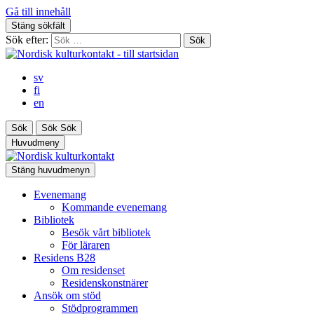
Gå till innehåll
Stäng sökfält
Sök efter:
sv
fi
en
Sök
Sök
Sök
Huvudmeny
Stäng huvudmenyn
Evenemang
Kommande evenemang
Bibliotek
Besök vårt bibliotek
För läraren
Residens B28
Om residenset
Residenskonstnärer
Ansök om stöd
Stödprogrammen