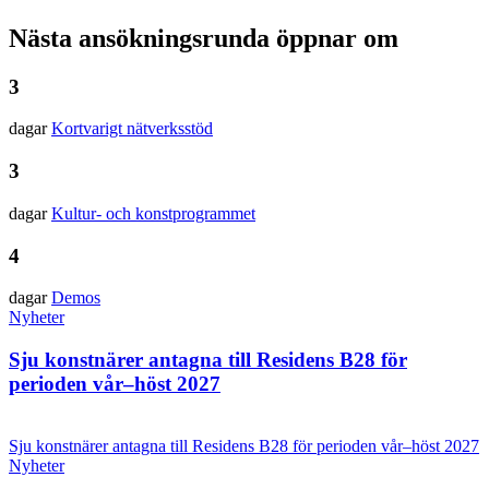
Nästa ansökningsrunda öppnar om
3
dagar
Kortvarigt nätverks­stöd
3
dagar
Kultur- och konst­programmet
4
dagar
Demos
Nyheter
Sju konstnärer antagna till Residens B28 för
perioden vår–höst 2027
Sju konstnärer antagna till Residens B28 för perioden vår–höst 2027
Nyheter