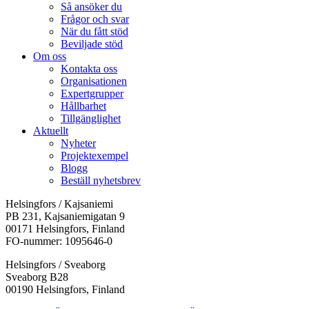
Så ansöker du
Frågor och svar
När du fått stöd
Beviljade stöd
Om oss
Kontakta oss
Organisationen
Expertgrupper
Hållbarhet
Tillgänglighet
Aktuellt
Nyheter
Projektexempel
Blogg
Beställ nyhetsbrev
Helsingfors / Kajsaniemi
PB 231, Kajsaniemigatan 9
00171 Helsingfors, Finland
FO-nummer: 1095646-0
Helsingfors / Sveaborg
Sveaborg B28
00190 Helsingfors, Finland