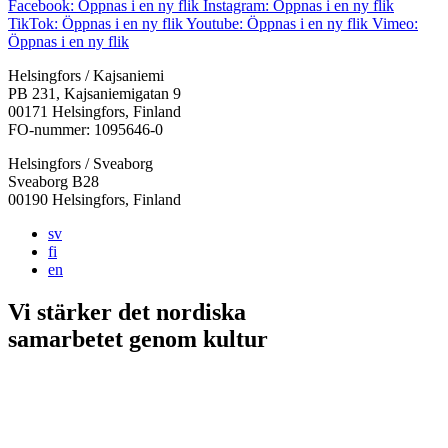
Facebook: Öppnas i en ny flik
Instagram: Öppnas i en ny flik
TikTok: Öppnas i en ny flik
Youtube: Öppnas i en ny flik
Vimeo:
Öppnas i en ny flik
Helsingfors / Kajsaniemi
PB 231, Kajsaniemigatan 9
00171 Helsingfors, Finland
FO-nummer: 1095646-0
Helsingfors / Sveaborg
Sveaborg B28
00190 Helsingfors, Finland
sv
fi
en
Vi stärker det nordiska
samarbetet
genom kultur