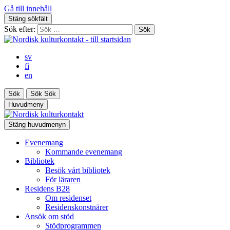
Gå till innehåll
Stäng sökfält
Sök efter:
sv
fi
en
Sök
Sök
Sök
Huvudmeny
Stäng huvudmenyn
Evenemang
Kommande evenemang
Bibliotek
Besök vårt bibliotek
För läraren
Residens B28
Om residenset
Residenskonstnärer
Ansök om stöd
Stödprogrammen