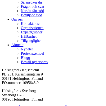
Så ansöker du
Frågor och svar
När du fått stöd
Beviljade stöd
Om oss
Kontakta oss
Organisationen
Expertgrupper
Hållbarhet
Tillgänglighet
Aktuellt
Nyheter
Projektexempel
Blogg
Beställ nyhetsbrev
Helsingfors / Kajsaniemi
PB 231, Kajsaniemigatan 9
00171 Helsingfors, Finland
FO-nummer: 1095646-0
Helsingfors / Sveaborg
Sveaborg B28
00190 Helsingfors, Finland