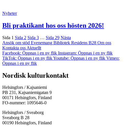
Nyheter
Bli praktikant hos oss hösten 2026!
Sida
1
Sida
2
Sida
3
…
Sida
29
Nästa
Ansök om stöd
Evenemang
Bibliotek
Residens B28
Om oss
Kontakta oss
Aktuellt
Facebook: Öppnas i en ny flik
Instagram: Öppnas i en ny flik
TikTok: Öppnas i en ny flik
Youtube: Öppnas i en ny flik
Vimeo:
Öppnas i en ny flik
Nordisk kulturkontakt
Helsingfors / Kajsaniemi
PB 231, Kajsaniemigatan 9
00171 Helsingfors, Finland
FO-nummer: 1095646-0
Helsingfors / Sveaborg
Sveaborg B 28
00190 Helsingfors, Finland