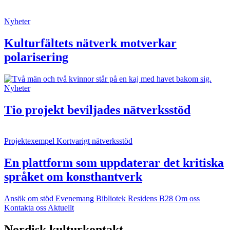
Nyheter
Kulturfältets nätverk motverkar
polarisering
Nyheter
Tio projekt beviljades nätverksstöd
Projektexempel
Kortvarigt nätverksstöd
En plattform som uppdaterar det kritiska
språket om konsthantverk
Ansök om stöd
Evenemang
Bibliotek
Residens B28
Om oss
Kontakta oss
Aktuellt
Facebook:
Instagram:
TikTok:
Youtube:
Vimeo:
Nordisk kulturkontakt