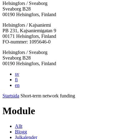
Helsingfors / Sveaborg
Sveaborg B28
00190 Helsingfors, Finland
Facebook:
Instagram:
TikTok:
Youtube:
Vimeo:
Helsingfors / Kajsaniemi
Öppnas
Öppnas
Öppnas
Öppnas
Öppnas
PB 231, Kajsaniemigatan 9
i
i
i
i
i
00171 Helsingfors, Finland
en
en
en
en
en
FO-nummer: 1095646-0
ny
ny
ny
ny
ny
Helsingfors / Sveaborg
flik
flik
flik
flik
flik
Sveaborg B28
00190 Helsingfors, Finland
sv
fi
en
Startsida
Short-term network funding
Module
Allt
Blogg
Julkalender