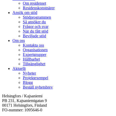
Om residenset
Residenskonstnärer
Ansök om stöd
Stödprogrammen
Så ansöker du
Frågor och svar
När du fått stöd
Beviljade stöd
Om oss
Kontakta oss
Organisationen
Expertgrupper
Hållbarhet
Tillgänglighet
Aktuellt
Nyheter
Projektexempel
Blogg
Beställ nyhetsbrev
Helsingfors / Kajsaniemi
PB 231, Kajsaniemigatan 9
00171 Helsingfors, Finland
FO-nummer: 1095646-0