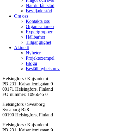
Frågor och svar
När du fått stöd
Beviljade stöd
Om oss
Kontakta oss
Organisationen
Expertgrupper
Hållbarhet
Tillgänglighet
Aktuellt
Nyheter
Projektexempel
Blogg
Beställ nyhetsbrev
Helsingfors / Kajsaniemi
PB 231, Kajsaniemigatan 9
00171 Helsingfors, Finland
FO-nummer: 1095646-0
Helsingfors / Sveaborg
Sveaborg B28
00190 Helsingfors, Finland
Facebook:
Instagram:
TikTok:
Youtube:
Vimeo:
Helsingfors / Kajsaniemi
Öppnas
Öppnas
Öppnas
Öppnas
Öppnas
PB 231, Kajsaniemigatan 9