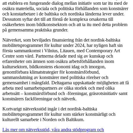
att etablera en fungerande dialog mellan initiativ som tar itu med de
osäkra materiella, sociala och politiska förhållanden som konstnärer
och konstarbetare i de baltiska och nordiska länderna lever under.
Dessutom syftar det till att förstå de komplexa orsakerna till
osäkerheten inom bildkonstsektorn och att ta itu med detta problem
på gemensamma praktiska grunder.
Nätverket, som beviljades finansiering från det nordisk-baltiska
mobilitetsprogrammet för kultur under 2024, har nyligen haft sin
första sammankomst i Vilnius, Litauen, med Contemporary Art
Centre som värd. Partnerna delade med sig av kunskap och
erfarenheter om ämnen som osäkra arbetsförhållanden inom
kultursektorn, bildkonstens ekonomi idag och imorgon,
genomförbara klimatstrategier för konstnärsförbund,
sammanslutning av konstnärer med politiska rörelser och
gemensamhet i mångfald. Deltagarna uppskattade möjligheten att få
arbeta med samarbetspartners av olika storlek och med olika
arbetssätt – konstnärsförbund och -föreningar, gräsrotsinitiativ samt
konstnärers fackföreningar och nätverk.
Kortvarigt nätverksstöd ingår i det nordisk-baltiska
mobilitetsprogrammet för kultur som stärker konstnärligt och
kulturellt samarbete i Norden och Baltikum.
Läs mer om nätverksstöd, våra andra stödprogram och