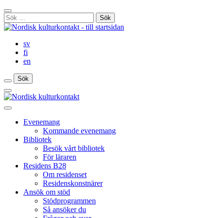
Gå
Stäng
till
Sök
sökfält
innehåll
efter:
sv
fi
en
Sök
Sök
Sök
Huvudmeny
Stäng
huvudmenyn
Evenemang
Kommande evenemang
Bibliotek
Besök vårt bibliotek
För läraren
Residens B28
Om residenset
Residenskonstnärer
Ansök om stöd
Stödprogrammen
Så ansöker du