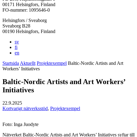
i
i
i
i
i
00171 Helsingfors, Finland
en
en
en
en
en
FO-nummer: 1095646-0
ny
ny
ny
ny
ny
Helsingfors / Sveaborg
flik
flik
flik
flik
flik
Sveaborg B28
00190 Helsingfors, Finland
sv
fi
en
Startsida
Aktuellt
Projektexempel
Baltic-Nordic Artists and Art
Workers’ Initiatives
Baltic-Nordic Artists and Art Workers’
Initiatives
22.9.2025
Kortvarigt nätverksstöd
,
Projektexempel
Foto: Inga Juodyte
Nätverket Baltic-Nordic Artists and Art Workers’ Initiatives syftar till