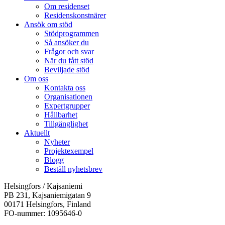
Om residenset
Residenskonstnärer
Ansök om stöd
Stödprogrammen
Så ansöker du
Frågor och svar
När du fått stöd
Beviljade stöd
Om oss
Kontakta oss
Organisationen
Expertgrupper
Hållbarhet
Tillgänglighet
Aktuellt
Nyheter
Projektexempel
Blogg
Beställ nyhetsbrev
Helsingfors / Kajsaniemi
PB 231, Kajsaniemigatan 9
00171 Helsingfors, Finland
FO-nummer: 1095646-0