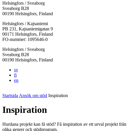
Helsingfors / Sveaborg
Sveaborg B28
00190 Helsingfors, Finland
Facebook:
Instagram:
TikTok:
Youtube:
Vimeo:
Helsingfors / Kajsaniemi
Öppnas
Öppnas
Öppnas
Öppnas
Öppnas
PB 231, Kajsaniemigatan 9
i
i
i
i
i
00171 Helsingfors, Finland
en
en
en
en
en
FO-nummer: 1095646-0
ny
ny
ny
ny
ny
Helsingfors / Sveaborg
flik
flik
flik
flik
flik
Sveaborg B28
00190 Helsingfors, Finland
sv
fi
en
Startsida
Ansök om stöd
Inspiration
Inspiration
Hurdana projekt kan få stöd? Få inspiration av ett urval projekt från
olika genrer och stödprogram.