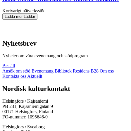
Kortvarigt nätverks­stöd
Ladda mer
Laddar
Nyhetsbrev
Nyheter om våra evenemang och stödprogram.
Beställ
Ansök om stöd
Evenemang
Bibliotek
Residens B28
Om oss
Kontakta oss
Aktuellt
Facebook:
Instagram:
TikTok:
Youtube:
Vimeo:
Nordisk kulturkontakt
Öppnas
Öppnas
Öppnas
Öppnas
Öppnas
i
i
i
i
i
Helsingfors / Kajsaniemi
en
en
en
en
en
PB 231, Kajsaniemigatan 9
ny
ny
ny
ny
ny
00171 Helsingfors, Finland
flik
flik
flik
flik
flik
FO-nummer: 1095646-0
Helsingfors / Sveaborg