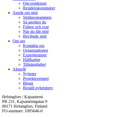
Om residenset
Residenskonstnärer
Ansök om stöd
Stödprogrammen
Så ansöker du
Frågor och svar
När du fått stöd
Beviljade stöd
Om oss
Kontakta oss
Organisationen
Expertgrupper
Hållbarhet
Tillgänglighet
Aktuellt
Nyheter
Projektexempel
Blogg
Beställ nyhetsbrev
Helsingfors / Kajsaniemi
PB 231, Kajsaniemigatan 9
00171 Helsingfors, Finland
FO-nummer: 1095646-0