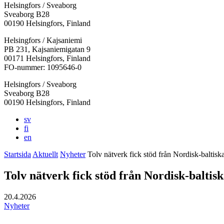
Helsingfors / Sveaborg
Sveaborg B28
00190 Helsingfors, Finland
Facebook:
Instagram:
TikTok:
Youtube:
Vimeo:
Helsingfors / Kajsaniemi
Öppnas
Öppnas
Öppnas
Öppnas
Öppnas
PB 231, Kajsaniemigatan 9
i
i
i
i
i
00171 Helsingfors, Finland
en
en
en
en
en
FO-nummer: 1095646-0
ny
ny
ny
ny
ny
Helsingfors / Sveaborg
flik
flik
flik
flik
flik
Sveaborg B28
00190 Helsingfors, Finland
sv
fi
en
Startsida
Aktuellt
Nyheter
Tolv nätverk fick stöd från Nordisk-baltis
Tolv nätverk fick stöd från Nordisk-balti
20.4.2026
Nyheter