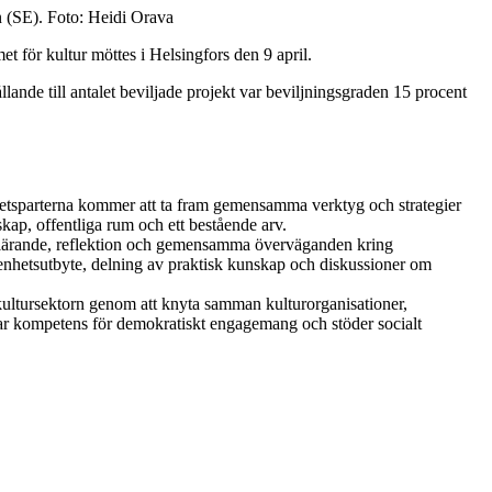
n (SE). Foto: Heidi Orava
 för kultur möttes i Helsingfors den 9 april.
llande till antalet beviljade projekt var beviljningsgraden 15 procent
etsparterna kommer att ta fram gemensamma verktyg och strategier
ap, offentliga rum och ett bestående arv.
t lärande, reflektion och gemensamma överväganden kring
renhetsutbyte, delning av praktisk kunskap och diskussioner om
kultursektorn genom att knyta samman kulturorganisationer,
klar kompetens för demokratiskt engagemang och stöder socialt