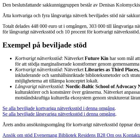
Den beslutsfattande sakkunniggruppen består av Denisas Kolomyckis 
Åtta kortvariga och fyra långvariga nätverk beviljades stöd när sakku
Totalt delades 448 000 euro ut i omgången, 303 000 till långvariga nätve
för långvarigt nätverksstöd och 10 procent för kortvarigt nätverksstöd.
Exempel på beviljade stöd
Kortvarigt nätverksstöd
: Nätverket
Future Kin
har som mål at
för att stödja marginaliserade konstformer genom gemensamma ut
Kortvarigt nätverksstöd
: Nätverket
Libraries as Third Places,
inkluderande och samhällsinriktade biblioteksmetoder och strat
möjligheterna att tillämpa konceptet lokalt.
Långvarigt nätverksstöd:
Nordic-Baltic School of Advocacy
kulturaktörer och konstnärer över gränserna. Nätverket anpassa
motståndskraftiga kulturella ekosystem genom strukturerat lära
Se alla beviljade kortvariga nätverksstöd i denna omgång
.
Se alla beviljade långvariga nätverksstöd i denna omgång
.
Årets andra ansökningsomgång för kortvarigt nätverksstöd öppnar den
Ansök om stöd
Evenemang
Bibliotek
Residens B28
Om oss
Kontakt