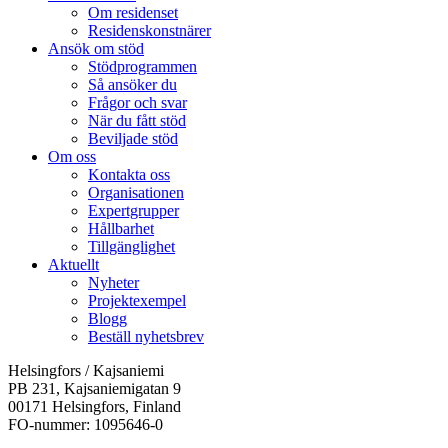
Om residenset
Residenskonstnärer
Ansök om stöd
Stödprogrammen
Så ansöker du
Frågor och svar
När du fått stöd
Beviljade stöd
Om oss
Kontakta oss
Organisationen
Expertgrupper
Hållbarhet
Tillgänglighet
Aktuellt
Nyheter
Projektexempel
Blogg
Beställ nyhetsbrev
Helsingfors / Kajsaniemi
PB 231, Kajsaniemigatan 9
00171 Helsingfors, Finland
FO-nummer: 1095646-0