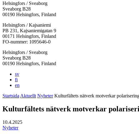
Helsingfors / Sveaborg
Sveaborg B28
00190 Helsingfors, Finland
Facebook:
Instagram:
TikTok:
Youtube:
Vimeo:
Helsingfors / Kajsaniemi
Öppnas
Öppnas
Öppnas
Öppnas
Öppnas
PB 231, Kajsaniemigatan 9
i
i
i
i
i
00171 Helsingfors, Finland
en
en
en
en
en
FO-nummer: 1095646-0
ny
ny
ny
ny
ny
Helsingfors / Sveaborg
flik
flik
flik
flik
flik
Sveaborg B28
00190 Helsingfors, Finland
sv
fi
en
Startsida
Aktuellt
Nyheter
Kulturfältets nätverk motverkar polariserin
Kulturfältets nätverk motverkar polariser
10.4.2025
Nyheter