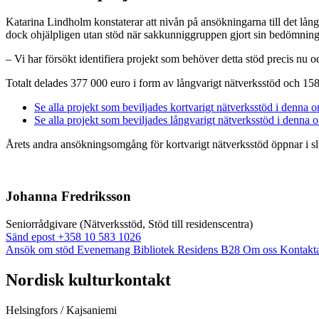
Katarina Lindholm konstaterar att nivån på ansökningarna till det lång
dock ohjälpligen utan stöd när sakkunniggruppen gjort sin bedömning
– Vi har försökt identifiera projekt som behöver detta stöd precis nu oc
Totalt delades 377 000 euro i form av långvarigt nätverksstöd och 15
Se alla projekt som beviljades kortvarigt nätverksstöd i denna
Se alla projekt som beviljades långvarigt nätverksstöd i denna
Årets andra ansökningsomgång för kortvarigt nätverksstöd öppnar i slu
Johanna Fredriksson
Seniorrådgivare (Nätverksstöd, Stöd till residenscentra)
Sänd
Sänd epost
+358 10 583 1026
epost
Ansök om stöd
Evenemang
Bibliotek
Residens B28
Om oss
Kontakt
till
johanna.fredriksson@nkk.org
Facebook:
Instagram:
TikTok:
Youtube:
Vimeo:
Nordisk kulturkontakt
Öppnas
Öppnas
Öppnas
Öppnas
Öppnas
i
i
i
i
i
Helsingfors / Kajsaniemi
en
en
en
en
en