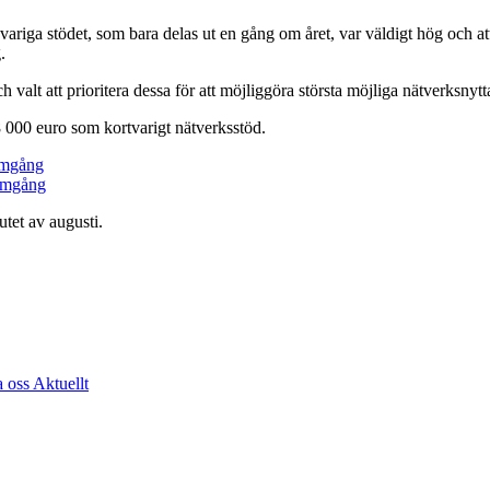
variga stödet, som bara delas ut en gång om året, var väldigt hög och a
.
h valt att prioritera dessa för att möjliggöra största möjliga nätverksnytt
8 000 euro som kortvarigt nätverksstöd.
 omgång
 omgång
tet av augusti.
a oss
Aktuellt