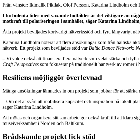
Från vänster: Ikimalik Pikilak, Olof Persson, Katarina Lindholm oc
I turbulenta tider med växande hotbilder är det viktigare än någo
motkraft till polariseringen i samhället, säger Katarina Lindho
Åtta projekt beviljades kortvarigt nätverksstöd och fyra långvarigt n
Katarina Lindholm noterar att flera ansökningar kom från baltiska akt
nätverk. Ett projekt som beviljades stöd var
Baltic Dance Network: Na
– Vi valde också att finansiera flera nätverk som velat stärka och lyft
Craft Perspectives
som fokuserar på traditionellt hantverk av romer i
Resiliens möjliggör överlevnad
Många ansökningar lämnades in om projekt som jobbar för att stärka re
– Om det är svårt att mobilisera kapacitet och inspiration på lokalt pl
säger Katarina Lindholm.
Att mötas och organisera sitt samarbete ger också kraft till att klara sig
museiverksamhet i Norden och Baltikum.
Brådskande projekt fick stöd