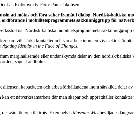
h Denisas Kolomyckis. Foto: Panu Jakobsen
nsin att mötas och föra saker framåt i dialog. Nordisk-baltiska mob
lm, ordförande i mobilitetsprogrammets sakkunniggrupp för nätverk
ätverksstöd när Nordisk-baltiska mobilitetsprogrammets sakkunniggrupp f
örer som vill stärka kontakter och samarbete inom en viss sektor för at
vigating Identity in the Face of Changes
.
a fram marginaliserade eller undanskymda delar av den nordisk/baltiska k
 Norden, säger Lindholm.
siliensen, kapaciteten och arbetsförhållandena inom särskilda delar av 
an kan ett nätverkssamarbete där man skapar och upprätthåller kontakter 
, de svåra tiderna till trots. Exempelvis
Museum Why
beviljades långvari