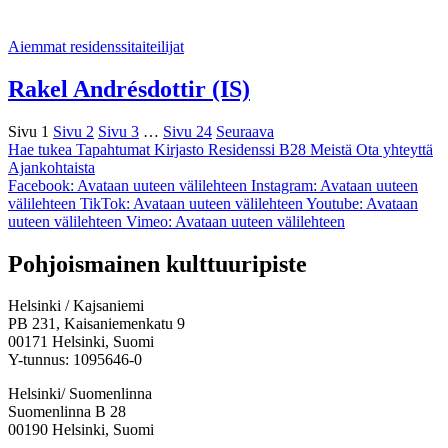
Aiemmat residenssitaiteilijat
Rakel Andrésdottir (IS)
Sivu
1
Sivu
2
Sivu
3
…
Sivu
24
Seuraava
Hae tukea
Tapahtumat
Kirjasto
Residenssi B28
Meistä
Ota yhteyttä
Ajankohtaista
Facebook: Avataan uuteen välilehteen
Instagram: Avataan uuteen
välilehteen
TikTok: Avataan uuteen välilehteen
Youtube: Avataan
uuteen välilehteen
Vimeo: Avataan uuteen välilehteen
Pohjoismainen kulttuuripiste
Helsinki / Kajsaniemi
PB 231, Kaisaniemenkatu 9
00171 Helsinki, Suomi
Y-tunnus: 1095646-0
Helsinki/ Suomenlinna
Suomenlinna B 28
00190 Helsinki, Suomi