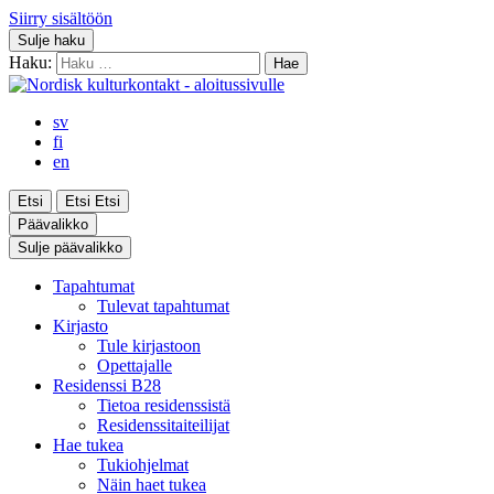
Siirry sisältöön
Sulje haku
Haku:
sv
fi
en
Etsi
Etsi
Etsi
Päävalikko
Sulje päävalikko
Tapahtumat
Tulevat tapahtumat
Kirjasto
Tule kirjastoon
Opettajalle
Residenssi B28
Tietoa residenssistä
Residenssitaiteilijat
Hae tukea
Tukiohjelmat
Näin haet tukea