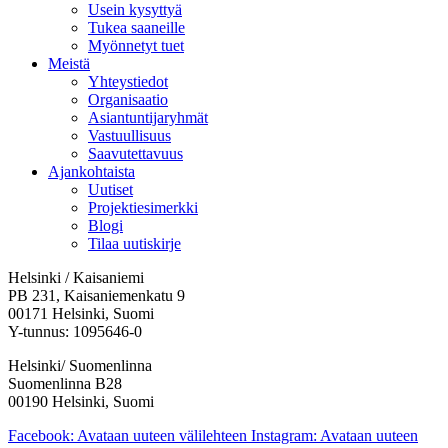
Usein kysyttyä
Tukea saaneille
Myönnetyt tuet
Meistä
Yhteystiedot
Organisaatio
Asiantuntijaryhmät
Vastuullisuus
Saavutettavuus
Ajankohtaista
Uutiset
Projektiesimerkki
Blogi
Tilaa uutiskirje
Helsinki / Kaisaniemi
PB 231, Kaisaniemenkatu 9
00171 Helsinki, Suomi
Y-tunnus: 1095646-0
Helsinki/ Suomenlinna
Suomenlinna B28
00190 Helsinki, Suomi
Facebook: Avataan uuteen välilehteen
Instagram: Avataan uuteen