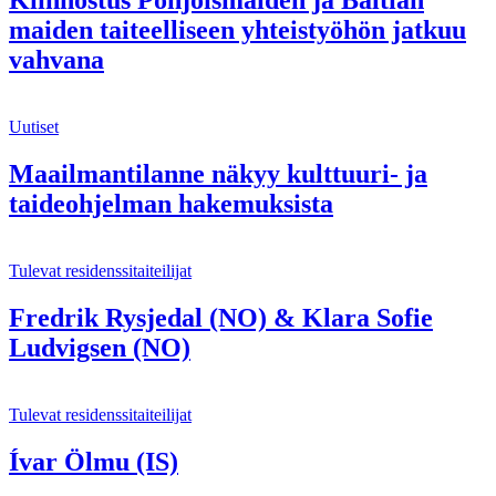
Kiinnostus Pohjoismaiden ja Baltian
maiden taiteelliseen yhteistyöhön jatkuu
vahvana
Uutiset
Maailmantilanne näkyy kulttuuri- ja
taideohjelman hakemuksista
Tulevat residenssitaiteilijat
Fredrik Rysjedal (NO) & Klara Sofie
Ludvigsen (NO)
Tulevat residenssitaiteilijat
Ívar Ölmu (IS)