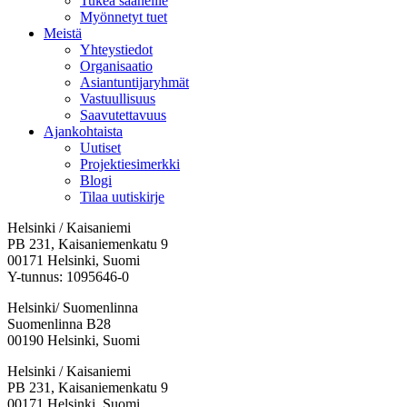
Tukea saaneille
Myönnetyt tuet
Meistä
Yhteystiedot
Organisaatio
Asiantuntijaryhmät
Vastuullisuus
Saavutettavuus
Ajankohtaista
Uutiset
Projektiesimerkki
Blogi
Tilaa uutiskirje
Helsinki / Kaisaniemi
PB 231, Kaisaniemenkatu 9
00171 Helsinki, Suomi
Y-tunnus: 1095646-0
Helsinki/ Suomenlinna
Suomenlinna B28
00190 Helsinki, Suomi
Facebook:
Instagram:
TikTok:
Youtube:
Vimeo:
Helsinki / Kaisaniemi
Avataan
Avataan
Avataan
Avataan
Avataan
PB 231, Kaisaniemenkatu 9
uuteen
uuteen
uuteen
uuteen
uuteen
00171 Helsinki, Suomi