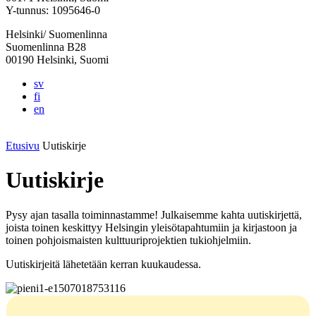
välilehteen
välilehteen
välilehteen
välilehteen
välilehteen
Y-tunnus: 1095646-0
Helsinki/ Suomenlinna
Suomenlinna B28
00190 Helsinki, Suomi
sv
fi
en
Etusivu
Uutiskirje
Uutiskirje
Pysy ajan tasalla toiminnastamme! Julkaisemme kahta uutiskirjettä,
joista toinen keskittyy Helsingin yleisötapahtumiin ja kirjastoon ja
toinen pohjoismaisten kulttuuriprojektien tukiohjelmiin.
Uutiskirjeitä lähetetään kerran kuukaudessa.