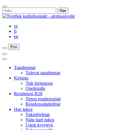
Siirry
Sulje
sisältöön
Haku:
haku
sv
fi
en
Etsi
Etsi
Etsi
Päävalikko
Sulje
päävalikko
Tapahtumat
Tulevat tapahtumat
Kirjasto
Tule kirjastoon
Opettajalle
Residenssi B28
Tietoa residenssistä
Residenssitaiteilijat
Hae tukea
Tukiohjelmat
Näin haet tukea
Usein kysyttyä