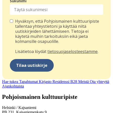
Sukunimi
Hyväksyn, että Pohjoismainen kulttuuripiste
tallentaa yhteystietoni ja käyttää niitä
uutiskirjeiden lähettämiseen. Tietoja ei
käytetä muihin tarkoituksiin eikä jaeta
kolmansille osapuolille.
Lisätietoa löydät
tietosuojaselosteestamme
.
Tilaa uutiskirje
Hae tukea
Tapahtumat
Kirjasto
Residenssi B28
Meistä
Ota yhteyttä
Ajankohtaista
Facebook:
Instagram:
TikTok:
Youtube:
Vimeo:
Pohjoismainen kulttuuripiste
Avataan
Avataan
Avataan
Avataan
Avataan
uuteen
uuteen
uuteen
uuteen
uuteen
Helsinki / Kajsaniemi
välilehteen
välilehteen
välilehteen
välilehteen
välilehteen
PB 231, Kaisaniemenkatu 9