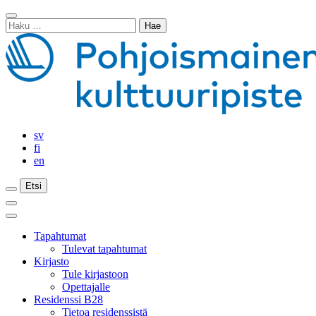
Siirry
Sulje
sisältöön
Haku:
haku
sv
fi
en
Etsi
Etsi
Etsi
Päävalikko
Sulje
päävalikko
Tapahtumat
Tulevat tapahtumat
Kirjasto
Tule kirjastoon
Opettajalle
Residenssi B28
Tietoa residenssistä