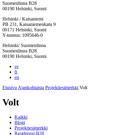
Suomenlinna B28
00190 Helsinki, Suomi
Facebook:
Instagram:
TikTok:
Youtube:
Vimeo:
Helsinki / Kaisaniemi
Avataan
Avataan
Avataan
Avataan
Avataan
PB 231, Kaisaniemenkatu 9
uuteen
uuteen
uuteen
uuteen
uuteen
00171 Helsinki, Suomi
välilehteen
välilehteen
välilehteen
välilehteen
välilehteen
Y-tunnus: 1095646-0
Helsinki/ Suomenlinna
Suomenlinna B28
00190 Helsinki, Suomi
sv
fi
en
Etusivu
Ajankohtaista
Projektiesimerkki
Volt
Volt
Kaikki
Blogi
Projektiesimerkki
Residenssi B28