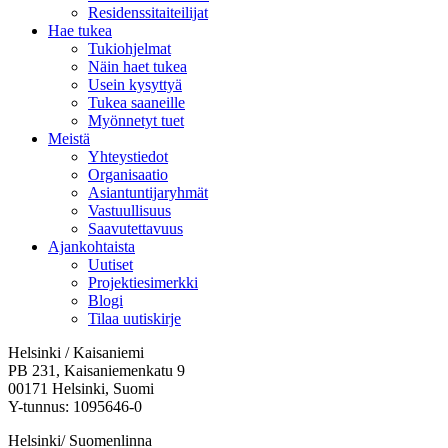
Residenssitaiteilijat
Hae tukea
Tukiohjelmat
Näin haet tukea
Usein kysyttyä
Tukea saaneille
Myönnetyt tuet
Meistä
Yhteystiedot
Organisaatio
Asiantuntijaryhmät
Vastuullisuus
Saavutettavuus
Ajankohtaista
Uutiset
Projektiesimerkki
Blogi
Tilaa uutiskirje
Helsinki / Kaisaniemi
PB 231, Kaisaniemenkatu 9
00171 Helsinki, Suomi
Y-tunnus: 1095646-0
Helsinki/ Suomenlinna