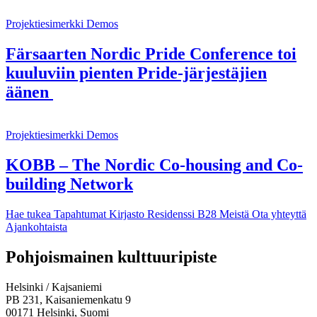
Projektiesimerkki
Demos
Färsaarten Nordic Pride Conference toi
kuuluviin pienten Pride-järjestäjien
äänen
Projektiesimerkki
Demos
KOBB – The Nordic Co-housing and Co-
building Network
Hae tukea
Tapahtumat
Kirjasto
Residenssi B28
Meistä
Ota yhteyttä
Ajankohtaista
Facebook:
Instagram:
TikTok:
Youtube:
Vimeo:
Pohjoismainen kulttuuripiste
Avataan
Avataan
Avataan
Avataan
Avataan
uuteen
uuteen
uuteen
uuteen
uuteen
Helsinki / Kajsaniemi
välilehteen
välilehteen
välilehteen
välilehteen
välilehteen
PB 231, Kaisaniemenkatu 9
00171 Helsinki, Suomi