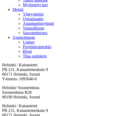
Tukea saaneille
Myönnetyt tuet
Meistä
Yhteystiedot
Organisaatio
Asiantuntijaryhmät
Vastuullisuus
Saavutettavuus
Ajankohtaista
Uutiset
Projektiesimerkki
Blogi
Tilaa uutiskirje
Helsinki / Kaisaniemi
PB 231, Kaisaniemenkatu 9
00171 Helsinki, Suomi
Y-tunnus: 1095646-0
Helsinki/ Suomenlinna
Suomenlinna B28
00190 Helsinki, Suomi
Facebook:
Instagram:
TikTok:
Youtube:
Vimeo:
Helsinki / Kaisaniemi
Avataan
Avataan
Avataan
Avataan
Avataan
PB 231, Kaisaniemenkatu 9
uuteen
uuteen
uuteen
uuteen
uuteen
00171 Helsinki, Suomi