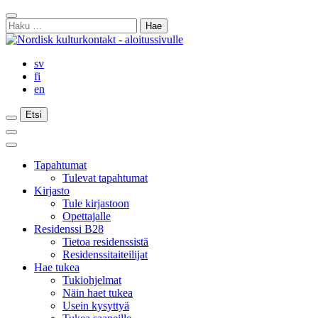
Siirry
Sulje
sisältöön
Haku:
haku
sv
fi
en
Etsi
Etsi
Etsi
Päävalikko
Sulje
päävalikko
Tapahtumat
Tulevat tapahtumat
Kirjasto
Tule kirjastoon
Opettajalle
Residenssi B28
Tietoa residenssistä
Residenssitaiteilijat
Hae tukea
Tukiohjelmat
Näin haet tukea
Usein kysyttyä