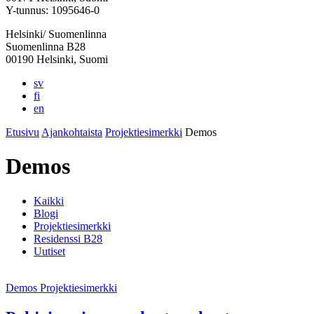
välilehteen
välilehteen
välilehteen
välilehteen
välilehteen
Y-tunnus: 1095646-0
Helsinki/ Suomenlinna
Suomenlinna B28
00190 Helsinki, Suomi
sv
fi
en
Etusivu
Ajankohtaista
Projektiesimerkki
Demos
Demos
Kaikki
Blogi
Projektiesimerkki
Residenssi B28
Uutiset
Demos
Projektiesimerkki