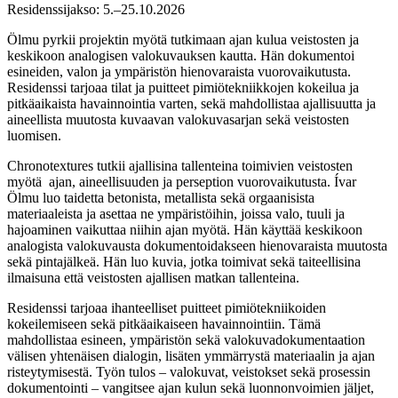
Residenssijakso: 5.–25.10.2026
Ölmu pyrkii projektin myötä tutkimaan ajan kulua veistosten ja
keskikoon analogisen valokuvauksen kautta. Hän dokumentoi
esineiden, valon ja ympäristön hienovaraista vuorovaikutusta.
Residenssi tarjoaa tilat ja puitteet pimiötekniikkojen kokeilua ja
pitkäaikaista havainnointia varten, sekä mahdollistaa ajallisuutta ja
aineellista muutosta kuvaavan valokuvasarjan sekä veistosten
luomisen.
Chronotextures tutkii ajallisina tallenteina toimivien veistosten
myötä ajan, aineellisuuden ja perseption vuorovaikutusta. Ívar
Ölmu luo taidetta betonista, metallista sekä orgaanisista
materiaaleista ja asettaa ne ympäristöihin, joissa valo, tuuli ja
hajoaminen vaikuttaa niihin ajan myötä. Hän käyttää keskikoon
analogista valokuvausta dokumentoidakseen hienovaraista muutosta
sekä pintajälkeä. Hän luo kuvia, jotka toimivat sekä taiteellisina
ilmaisuna että veistosten ajallisen matkan tallenteina.
Residenssi tarjoaa ihanteelliset puitteet pimiötekniikoiden
kokeilemiseen sekä pitkäaikaiseen havainnointiin. Tämä
mahdollistaa esineen, ympäristön sekä valokuvadokumentaation
välisen yhtenäisen dialogin, lisäten ymmärrystä materiaalin ja ajan
risteytymisestä. Työn tulos – valokuvat, veistokset sekä prosessin
dokumentointi – vangitsee ajan kulun sekä luonnonvoimien jäljet,