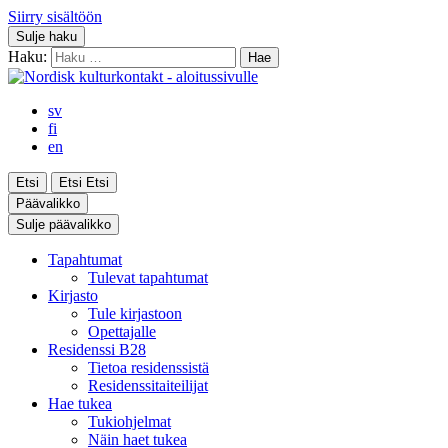
Siirry sisältöön
Sulje haku
Haku:
sv
fi
en
Etsi
Etsi
Etsi
Päävalikko
Sulje päävalikko
Tapahtumat
Tulevat tapahtumat
Kirjasto
Tule kirjastoon
Opettajalle
Residenssi B28
Tietoa residenssistä
Residenssitaiteilijat
Hae tukea
Tukiohjelmat
Näin haet tukea