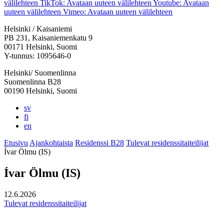
välilehteen
TikTok: Avataan uuteen välilehteen
Youtube: Avataan
uuteen välilehteen
Vimeo: Avataan uuteen välilehteen
Helsinki / Kaisaniemi
PB 231, Kaisaniemenkatu 9
00171 Helsinki, Suomi
Y-tunnus: 1095646-0
Helsinki/ Suomenlinna
Suomenlinna B28
00190 Helsinki, Suomi
sv
fi
en
Etusivu
Ajankohtaista
Residenssi B28
Tulevat residenssitaiteilijat
Ívar Ölmu (IS)
Ívar Ölmu (IS)
12.6.2026
Tulevat residenssitaiteilijat