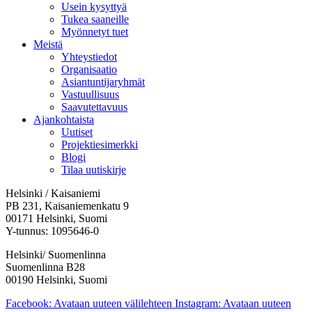
Usein kysyttyä
Tukea saaneille
Myönnetyt tuet
Meistä
Yhteystiedot
Organisaatio
Asiantuntijaryhmät
Vastuullisuus
Saavutettavuus
Ajankohtaista
Uutiset
Projektiesimerkki
Blogi
Tilaa uutiskirje
Helsinki / Kaisaniemi
PB 231, Kaisaniemenkatu 9
00171 Helsinki, Suomi
Y-tunnus: 1095646-0
Helsinki/ Suomenlinna
Suomenlinna B28
00190 Helsinki, Suomi
Facebook: Avataan uuteen välilehteen
Instagram: Avataan uuteen