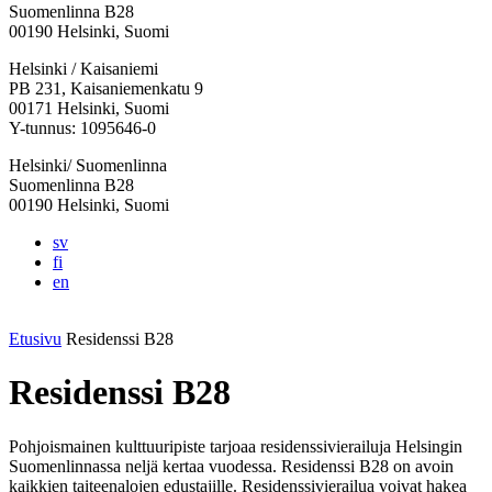
Suomenlinna B28
00190 Helsinki, Suomi
Facebook:
Instagram:
TikTok:
Youtube:
Vimeo:
Helsinki / Kaisaniemi
Avataan
Avataan
Avataan
Avataan
Avataan
PB 231, Kaisaniemenkatu 9
uuteen
uuteen
uuteen
uuteen
uuteen
00171 Helsinki, Suomi
välilehteen
välilehteen
välilehteen
välilehteen
välilehteen
Y-tunnus: 1095646-0
Helsinki/ Suomenlinna
Suomenlinna B28
00190 Helsinki, Suomi
sv
fi
en
Etusivu
Residenssi B28
Residenssi B28
Pohjoismainen kulttuuripiste tarjoaa residenssivierailuja Helsingin
Suomenlinnassa neljä kertaa vuodessa. Residenssi B28 on avoin
kaikkien taiteenalojen edustajille. Residenssivierailua voivat hakea