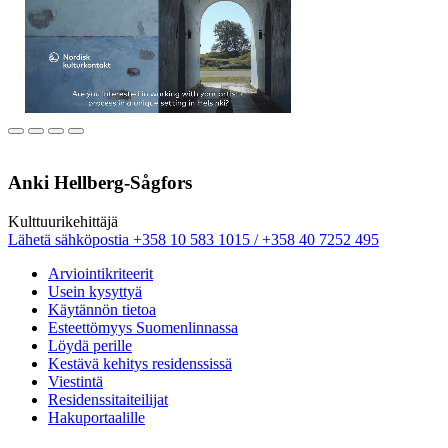
Unmute
Mute
Pausa
Playa
Anki Hellberg-Sågfors
Kulttuuri­kehittäjä
Sänd
Lähetä sähköpostia
+358 10 583 1015 / +358 40 7252 495
epost
Arviointikriteerit
till
Usein kysyttyä
anki.hellberg@nkk.org
Käytännön tietoa
Esteettömyys Suomenlinnassa
Löydä perille
Kestävä kehitys residenssissä
Viestintä
Residenssitaiteilijat
Hakuportaalille