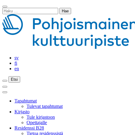
Siirry
Sulje
sisältöön
Haku:
haku
sv
fi
en
Etsi
Etsi
Etsi
Päävalikko
Sulje
päävalikko
Tapahtumat
Tulevat tapahtumat
Kirjasto
Tule kirjastoon
Opettajalle
Residenssi B28
Tietoa residenssistä