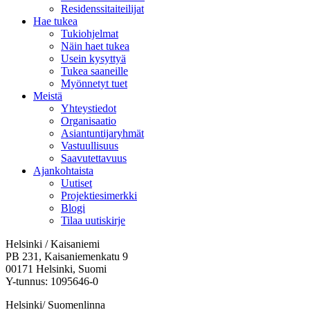
Residenssitaiteilijat
Hae tukea
Tukiohjelmat
Näin haet tukea
Usein kysyttyä
Tukea saaneille
Myönnetyt tuet
Meistä
Yhteystiedot
Organisaatio
Asiantuntijaryhmät
Vastuullisuus
Saavutettavuus
Ajankohtaista
Uutiset
Projektiesimerkki
Blogi
Tilaa uutiskirje
Helsinki / Kaisaniemi
PB 231, Kaisaniemenkatu 9
00171 Helsinki, Suomi
Y-tunnus: 1095646-0
Helsinki/ Suomenlinna