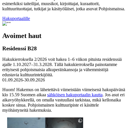
esimerkiksi taiteilijat, muusikot, kirjoittajat, kuraattorit,
kulttuurituottajat, tutkijat ja käsityöläiset, jotka asuvat Pohjoismaissa.
Avataan
Hakuportaalille
uuteen
välilehteen
Avoimet haut
Residenssi B28
Hakukierroksella 2/2026 voit hakea 1–6 viikon pituista residenssiä
ajalle 1.10.2027–31.3.2028. Tällä hakukierroksella painotamme
erityisesti pohjoismaisia alkuperäiskansoja ja vähemmistöjä
edustavia kulttuurintekijöitä.
01.09.2026-30.09.2026
Huom! Hakemus on lähetettävä viimeistään viimeisenä hakupäivänä
klo 15.59 Suomen aikaa
sähköisen hakuportaalin kautta
. Jos asut eri
aikavyöhykkeellä, on omalla vastuullasi tarkistaa, mikä kellonaika
koskee sinua. Pohjoismainen kulttuuripiste ei käsittele
myöhästyneitä hakemuksia.