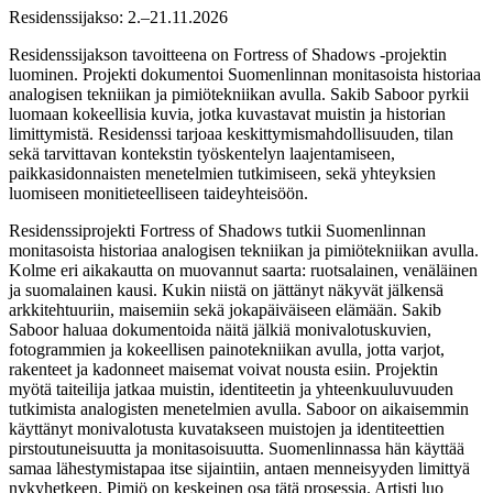
Residenssijakso: 2.–21.11.2026
Residenssijakson tavoitteena on Fortress of Shadows -projektin
luominen. Projekti dokumentoi Suomenlinnan monitasoista historiaa
analogisen tekniikan ja pimiötekniikan avulla. Sakib Saboor pyrkii
luomaan kokeellisia kuvia, jotka kuvastavat muistin ja historian
limittymistä. Residenssi tarjoaa keskittymismahdollisuuden, tilan
sekä tarvittavan kontekstin työskentelyn laajentamiseen,
paikkasidonnaisten menetelmien tutkimiseen, sekä yhteyksien
luomiseen monitieteelliseen taideyhteisöön.
Residenssiprojekti Fortress of Shadows tutkii Suomenlinnan
monitasoista historiaa analogisen tekniikan ja pimiötekniikan avulla.
Kolme eri aikakautta on muovannut saarta: ruotsalainen, venäläinen
ja suomalainen kausi. Kukin niistä on jättänyt näkyvät jälkensä
arkkitehtuuriin, maisemiin sekä jokapäiväiseen elämään. Sakib
Saboor haluaa dokumentoida näitä jälkiä monivalotuskuvien,
fotogrammien ja kokeellisen painotekniikan avulla, jotta varjot,
rakenteet ja kadonneet maisemat voivat nousta esiin. Projektin
myötä taiteilija jatkaa muistin, identiteetin ja yhteenkuuluvuuden
tutkimista analogisten menetelmien avulla. Saboor on aikaisemmin
käyttänyt monivalotusta kuvatakseen muistojen ja identiteettien
pirstoutuneisuutta ja monitasoisuutta. Suomenlinnassa hän käyttää
samaa lähestymistapaa itse sijaintiin, antaen menneisyyden limittyä
nykyhetkeen. Pimiö on keskeinen osa tätä prosessia. Artisti luo