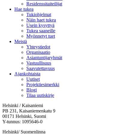
Residenssitaiteilijat
Hae tukea
Tukiohjelmat
Näin haet tukea
Usein kysyttyä
Tukea saaneille
Myönnetyt tuet
Meistä
Yhteystiedot
Organisaatio
Asiantuntijaryhmät
Vastuullisuus
Saavutettavuus
Ajankohtaista
Uutiset
Projektiesimerkki
Blogi
Tilaa uutiskirje
Helsinki / Kaisaniemi
PB 231, Kaisaniemenkatu 9
00171 Helsinki, Suomi
Y-tunnus: 1095646-0
Helsinki/ Suomenlinna