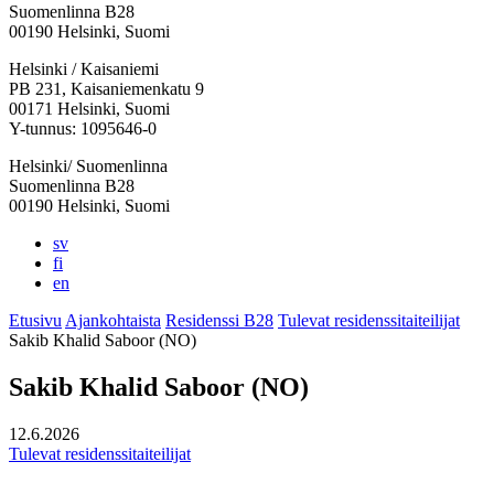
Suomenlinna B28
00190 Helsinki, Suomi
Facebook:
Instagram:
TikTok:
Youtube:
Vimeo:
Helsinki / Kaisaniemi
Avataan
Avataan
Avataan
Avataan
Avataan
PB 231, Kaisaniemenkatu 9
uuteen
uuteen
uuteen
uuteen
uuteen
00171 Helsinki, Suomi
välilehteen
välilehteen
välilehteen
välilehteen
välilehteen
Y-tunnus: 1095646-0
Helsinki/ Suomenlinna
Suomenlinna B28
00190 Helsinki, Suomi
sv
fi
en
Etusivu
Ajankohtaista
Residenssi B28
Tulevat residenssitaiteilijat
Sakib Khalid Saboor (NO)
Sakib Khalid Saboor (NO)
12.6.2026
Tulevat residenssitaiteilijat