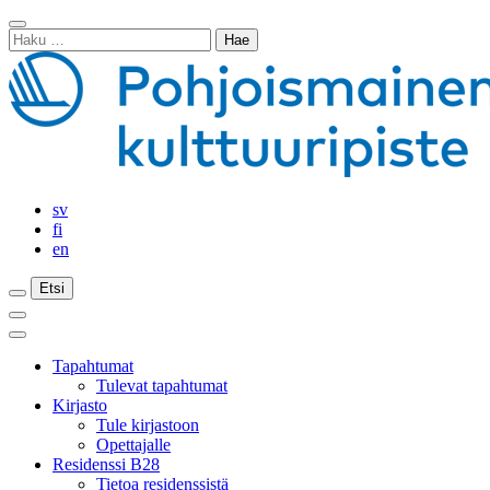
Siirry
Sulje
sisältöön
Haku:
haku
sv
fi
en
Etsi
Etsi
Etsi
Päävalikko
Sulje
päävalikko
Tapahtumat
Tulevat tapahtumat
Kirjasto
Tule kirjastoon
Opettajalle
Residenssi B28
Tietoa residenssistä