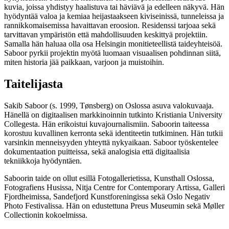
kuvia, joissa yhdistyy haalistuva tai häviävä ja edelleen näkyvä. Hän
hyödyntää valoa ja kemiaa heijastaakseen kiviseinissä, tunneleissa ja
rannikkomaisemissa havaittavan eroosion. Residenssi tarjoaa sekä
tarvittavan ympäristön että mahdollisuuden keskittyä projektiin.
Samalla hän haluaa olla osa Helsingin monitieteellistä taideyhteisöä.
Saboor pyrkii projektin myötä luomaan visuaalisen pohdinnan siitä,
miten historia jää paikkaan, varjoon ja muistoihin.
Taitelijasta
Sakib Saboor (s. 1999, Tønsberg) on Oslossa asuva valokuvaaja.
Hänellä on digitaalisen markkinoinnin tutkinto Kristiania University
Collegesta. Hän erikoistui kuvajournalismiin. Saboorin taiteessa
korostuu kuvallinen kerronta sekä identiteetin tutkiminen. Hän tutkii
varsinkin menneisyyden yhteyttä nykyaikaan. Saboor työskentelee
dokumentaation puitteissa, sekä analogisia että digitaalisia
tekniikkoja hyödyntäen.
Saboorin taide on ollut esillä Fotogallerietissa, Kunsthall Oslossa,
Fotografiens Husissa, Nitja Centre for Contemporary Artissa, Galleri
Fjordheimissa, Sandefjord Kunstforeningissa sekä Oslo Negativ
Photo Festivalissa. Hän on edustettuna Preus Museumin sekä Møller
Collectionin kokoelmissa.