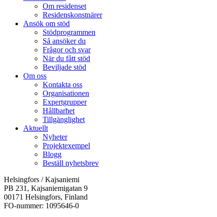
Om residenset
Residenskonstnärer
Ansök om stöd
Stödprogrammen
Så ansöker du
Frågor och svar
När du fått stöd
Beviljade stöd
Om oss
Kontakta oss
Organisationen
Expertgrupper
Hållbarhet
Tillgänglighet
Aktuellt
Nyheter
Projektexempel
Blogg
Beställ nyhetsbrev
Helsingfors / Kajsaniemi
PB 231, Kajsaniemigatan 9
00171 Helsingfors, Finland
FO-nummer: 1095646-0