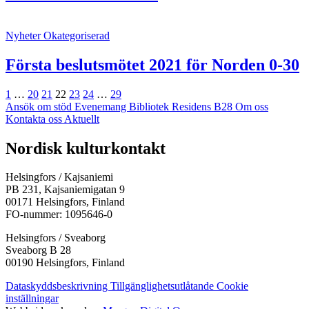
Nyheter
Okategoriserad
Första beslutsmötet 2021 för Norden 0-30
Föregående
Sida
Sida
Sida
Sida
Sida
Sida
Sida
Nästa
1
…
20
21
22
23
24
…
29
Ansök om stöd
Evenemang
Bibliotek
Residens B28
Om oss
Kontakta oss
Aktuellt
Facebook:
Instagram:
TikTok:
Youtube:
Vimeo:
Nordisk kulturkontakt
Öppnas
Öppnas
Öppnas
Öppnas
Öppnas
i
i
i
i
i
Helsingfors / Kajsaniemi
en
en
en
en
en
PB 231, Kajsaniemigatan 9
ny
ny
ny
ny
ny
00171 Helsingfors, Finland
flik
flik
flik
flik
flik
FO-nummer: 1095646-0
Helsingfors / Sveaborg
Sveaborg B 28
00190 Helsingfors, Finland
Dataskyddsbeskrivning
Tillgänglighetsutlåtande
Cookie
inställningar