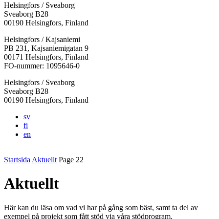
Helsingfors / Sveaborg
Sveaborg B28
00190 Helsingfors, Finland
Facebook:
Instagram:
TikTok:
Youtube:
Vimeo:
Helsingfors / Kajsaniemi
Öppnas
Öppnas
Öppnas
Öppnas
Öppnas
PB 231, Kajsaniemigatan 9
i
i
i
i
i
00171 Helsingfors, Finland
en
en
en
en
en
FO-nummer: 1095646-0
ny
ny
ny
ny
ny
Helsingfors / Sveaborg
flik
flik
flik
flik
flik
Sveaborg B28
00190 Helsingfors, Finland
sv
fi
en
Startsida
Aktuellt
Page 22
Aktuellt
Här kan du läsa om vad vi har på gång som bäst, samt ta del av
exempel på projekt som fått stöd via våra stödprogram.