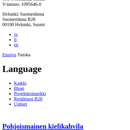
välilehteen
välilehteen
välilehteen
välilehteen
välilehteen
Y-tunnus: 1095646-0
Helsinki/ Suomenlinna
Suomenlinna B28
00190 Helsinki, Suomi
sv
fi
en
Etusivu
Tanska
Language
Kaikki
Blogi
Projektiesimerkki
Residenssi B28
Uutiset
Pohjoismainen kielikahvila