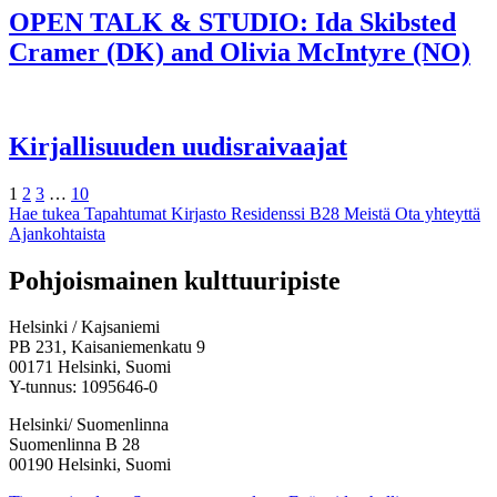
OPEN TALK & STUDIO: Ida Skibsted
Cramer (DK) and Olivia McIntyre (NO)
Kirjallisuuden uudisraivaajat
Sivu
Sivu
Sivu
Sivu
Seuraava
1
2
3
…
10
Hae tukea
Tapahtumat
Kirjasto
Residenssi B28
Meistä
Ota yhteyttä
Ajankohtaista
Facebook:
Instagram:
TikTok:
Youtube:
Vimeo:
Pohjoismainen kulttuuripiste
Avataan
Avataan
Avataan
Avataan
Avataan
uuteen
uuteen
uuteen
uuteen
uuteen
Helsinki / Kajsaniemi
välilehteen
välilehteen
välilehteen
välilehteen
välilehteen
PB 231, Kaisaniemenkatu 9
00171 Helsinki, Suomi
Y-tunnus: 1095646-0
Helsinki/ Suomenlinna
Suomenlinna B 28
00190 Helsinki, Suomi