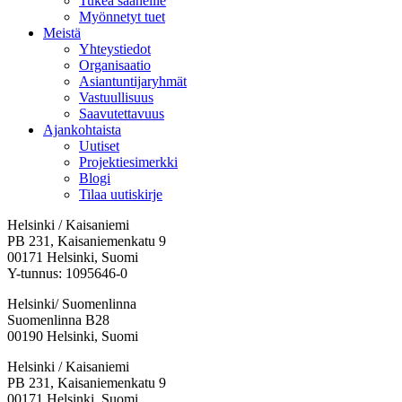
Tukea saaneille
Myönnetyt tuet
Meistä
Yhteystiedot
Organisaatio
Asiantuntijaryhmät
Vastuullisuus
Saavutettavuus
Ajankohtaista
Uutiset
Projektiesimerkki
Blogi
Tilaa uutiskirje
Helsinki / Kaisaniemi
PB 231, Kaisaniemenkatu 9
00171 Helsinki, Suomi
Y-tunnus: 1095646-0
Helsinki/ Suomenlinna
Suomenlinna B28
00190 Helsinki, Suomi
Facebook:
Instagram:
TikTok:
Youtube:
Vimeo:
Helsinki / Kaisaniemi
Avataan
Avataan
Avataan
Avataan
Avataan
PB 231, Kaisaniemenkatu 9
uuteen
uuteen
uuteen
uuteen
uuteen
00171 Helsinki, Suomi