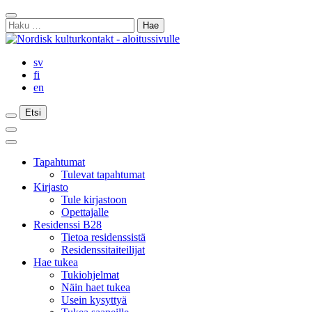
Siirry
Sulje
sisältöön
Haku:
haku
sv
fi
en
Etsi
Etsi
Etsi
Päävalikko
Sulje
päävalikko
Tapahtumat
Tulevat tapahtumat
Kirjasto
Tule kirjastoon
Opettajalle
Residenssi B28
Tietoa residenssistä
Residenssitaiteilijat
Hae tukea
Tukiohjelmat
Näin haet tukea
Usein kysyttyä