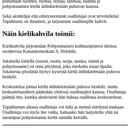
puhumaan suomea, ruotsia, norjaa, tanskaa, islantia ja
pohjoissaamea kieltä äidinkielenään puhuvan kanssa.
Sekä aloittelijat että edistyneemmät osallistujat ovat tervetulleita!
Tapahtuma on ilmainen, ja tarjoamme osallistujille kahvit.
Näin kielikahvila toimii:
Kielikahvila järjestetään Pohjoismaisen kulttuuripisteen tiloissa
osoitteessa Kaisaniemenkatu 9, Helsinki.
Jokaisella kielellä (suomi, ruotsi, norja, tanska, islanti ja
pohjoissaame) on oma pöytänsä, joka merkattu maan lipulla.
Jokaisesta pöydästä löytyy kyseistä kieltä äidinkielenään puhuva
henkilö.
Keskustelua johtaa kieltä äidinkielenään puhuva henkilö, mutta
keskustelunaiheet päätetään yhdessä osallistujien kanssa. Osallistuja
päättää itse, kuinka aktiivisesti hän haluaa osallistua keskusteluun.
Tapahtuman aikana osallistuja voi tulla ja mennä mielensä mukaan.
Osallistuja voi myös itse valita, haluaako hän harjoitella yhtä tai
useampaa pohjoismaista kieltä samalla kerralla.