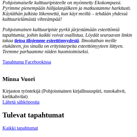
Pohjoismaiselle kulttuuripisteelle on myönnetty Ekokompassi.
Pyrimme pienempään hiilijalanjälkeen ja matkustamme harkitusti.
Käytäthän julkista liikennettä, kun käyt meillä – tehdään yhdessä
kulttuurielämästä vihreämpää!
Pohjoismainen kulttuuripiste pyrkii järjestämään esteettömiä
tapahtumia, joihin kaikki voivat osallistua. Löydät seuraavan linkin
takaa
tietoa tilojemme esteettömyydestä
. Ilmoitathan meille
etukäteen, jos sinulla on erityistarpeita esteettömyyteen liittyen.
Teemme parhaamme niiden huomioimiseksi.
Avataan
Tapahtuma Facebookissa
uuteen
välilehteen
Minna Vuori
Kirjaston työntekijä (Pohjoismainen kirjallisuuspiiri, runokahvit,
kielikahvilat)
Sänd
Lähetä sähköpostia
epost
till
Tulevat tapahtumat
minna.vuori@nkk.org
Kaikki tapahtumat