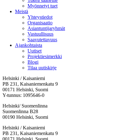
Tukea saaneille
Myönnetyt tuet
Meistä
Yhteystiedot
Organisaatio
Asiantuntijaryhmät
Vastuullisuus
Saavutettavuus
Ajankohtaista
Uutiset
Projektiesimerkki
Blogi
Tilaa uutiskirje
Helsinki / Kaisaniemi
PB 231, Kaisaniemenkatu 9
00171 Helsinki, Suomi
Y-tunnus: 1095646-0
Helsinki/ Suomenlinna
Suomenlinna B28
00190 Helsinki, Suomi
Facebook:
Instagram:
TikTok:
Youtube:
Vimeo:
Helsinki / Kaisaniemi
Avataan
Avataan
Avataan
Avataan
Avataan
PB 231, Kaisaniemenkatu 9
uuteen
uuteen
uuteen
uuteen
uuteen
00171 Helsinki, Suomi