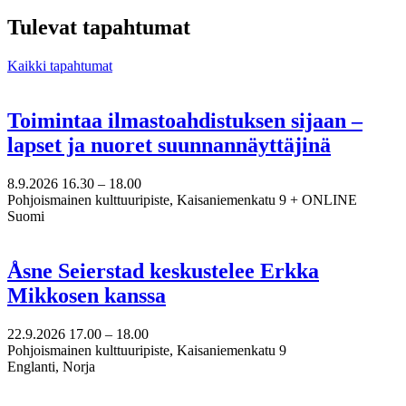
epost
till
Tulevat tapahtumat
minna.vuori@nkk.org
Kaikki tapahtumat
Toimintaa ilmastoahdistuksen sijaan –
lapset ja nuoret suunnannäyttäjinä
8.9.2026
16.30 –
18.00
Pohjoismainen kulttuuripiste, Kaisaniemenkatu 9 + ONLINE
Suomi
Åsne Seierstad keskustelee Erkka
Mikkosen kanssa
22.9.2026
17.00 –
18.00
Pohjoismainen kulttuuripiste, Kaisaniemenkatu 9
Englanti, Norja