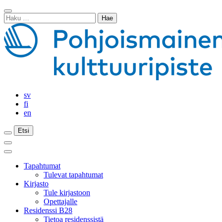
Siirry
Sulje
sisältöön
Haku:
haku
sv
fi
en
Etsi
Etsi
Etsi
Päävalikko
Sulje
päävalikko
Tapahtumat
Tulevat tapahtumat
Kirjasto
Tule kirjastoon
Opettajalle
Residenssi B28
Tietoa residenssistä