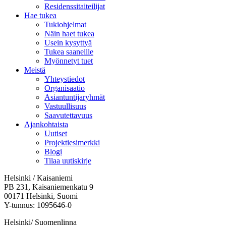
Residenssitaiteilijat
Hae tukea
Tukiohjelmat
Näin haet tukea
Usein kysyttyä
Tukea saaneille
Myönnetyt tuet
Meistä
Yhteystiedot
Organisaatio
Asiantuntijaryhmät
Vastuullisuus
Saavutettavuus
Ajankohtaista
Uutiset
Projektiesimerkki
Blogi
Tilaa uutiskirje
Helsinki / Kaisaniemi
PB 231, Kaisaniemenkatu 9
00171 Helsinki, Suomi
Y-tunnus: 1095646-0
Helsinki/ Suomenlinna