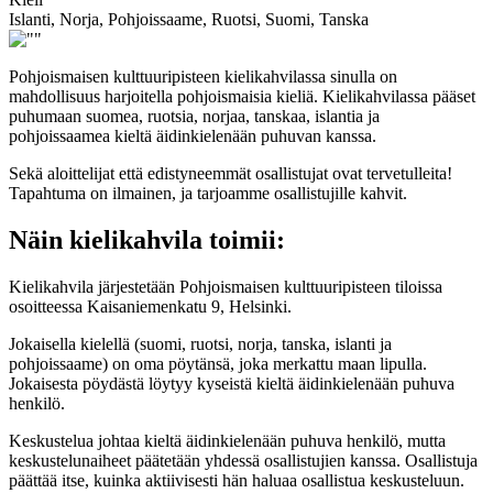
Islanti, Norja, Pohjoissaame, Ruotsi, Suomi, Tanska
Pohjoismaisen kulttuuripisteen kielikahvilassa sinulla on
mahdollisuus harjoitella pohjoismaisia kieliä. Kielikahvilassa pääset
puhumaan suomea, ruotsia, norjaa, tanskaa, islantia ja
pohjoissaamea kieltä äidinkielenään puhuvan kanssa.
Sekä aloittelijat että edistyneemmät osallistujat ovat tervetulleita!
Tapahtuma on ilmainen, ja tarjoamme osallistujille kahvit.
Näin kielikahvila toimii:
Kielikahvila järjestetään Pohjoismaisen kulttuuripisteen tiloissa
osoitteessa Kaisaniemenkatu 9, Helsinki.
Jokaisella kielellä (suomi, ruotsi, norja, tanska, islanti ja
pohjoissaame) on oma pöytänsä, joka merkattu maan lipulla.
Jokaisesta pöydästä löytyy kyseistä kieltä äidinkielenään puhuva
henkilö.
Keskustelua johtaa kieltä äidinkielenään puhuva henkilö, mutta
keskustelunaiheet päätetään yhdessä osallistujien kanssa. Osallistuja
päättää itse, kuinka aktiivisesti hän haluaa osallistua keskusteluun.