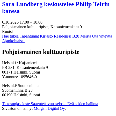
Sara Lundberg keskustelee Philip Teirin
kanssa
6.10.2026
17.00 –
18.00
Pohjoismainen kulttuuripiste, Kaisaniemenkatu 9
Ruotsi
Hae tukea
Tapahtumat
Kirjasto
Residenssi B28
Meistä
Ota yhteyttä
Ajankohtaista
Facebook:
Instagram:
TikTok:
Youtube:
Vimeo:
Pohjoismainen kulttuuripiste
Avataan
Avataan
Avataan
Avataan
Avataan
uuteen
uuteen
uuteen
uuteen
uuteen
Helsinki / Kajsaniemi
välilehteen
välilehteen
välilehteen
välilehteen
välilehteen
PB 231, Kaisaniemenkatu 9
00171 Helsinki, Suomi
Y-tunnus: 1095646-0
Helsinki/ Suomenlinna
Suomenlinna B 28
00190 Helsinki, Suomi
Tietosuojaseloste
Saavutettavuusseloste
Evästeiden hallinta
Sivuston on tehnyt
Morgan Digital Oy
.