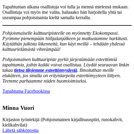
Tapahtuman aikana osallistuja voi tulla ja mennä mielensä mukaan.
Osallistuja voi myös itse valita, haluaako hän harjoitella yhtä tai
useampaa pohjoismaista kieltä samalla kerralla.
Pohjoismaiselle kulttuuripisteelle on myönnetty Ekokompassi.
Pyrimme pienempään hiilijalanjälkeen ja matkustamme harkitusti.
Käytäthän julkista liikennettä, kun käyt meillä – tehdään yhdessä
kulttuurielämästä vihreämpää!
Pohjoismainen kulttuuripiste pyrkii järjestämään esteettömiä
tapahtumia, joihin kaikki voivat osallistua. Löydät seuraavan linkin
takaa
tietoa tilojemme esteettömyydestä
. Ilmoitathan meille
etukäteen, jos sinulla on erityistarpeita esteettömyyteen liittyen.
Teemme parhaamme niiden huomioimiseksi.
Avataan
Tapahtuma Facebookissa
uuteen
välilehteen
Minna Vuori
Kirjaston työntekijä (Pohjoismainen kirjallisuuspiiri, runokahvit,
kielikahvilat)
Sänd
Lähetä sähköpostia