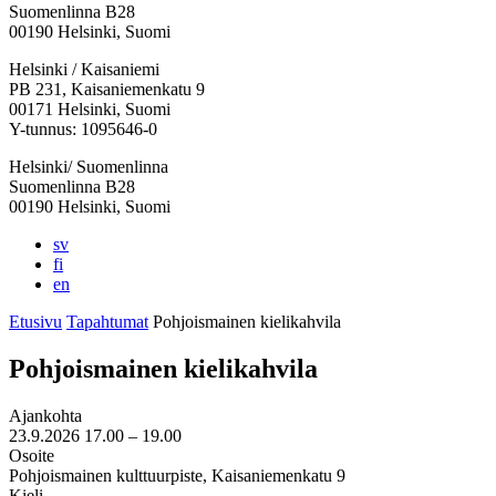
Suomenlinna B28
00190 Helsinki, Suomi
Facebook:
Instagram:
TikTok:
Youtube:
Vimeo:
Helsinki / Kaisaniemi
Avataan
Avataan
Avataan
Avataan
Avataan
PB 231, Kaisaniemenkatu 9
uuteen
uuteen
uuteen
uuteen
uuteen
00171 Helsinki, Suomi
välilehteen
välilehteen
välilehteen
välilehteen
välilehteen
Y-tunnus: 1095646-0
Helsinki/ Suomenlinna
Suomenlinna B28
00190 Helsinki, Suomi
sv
fi
en
Etusivu
Tapahtumat
Pohjoismainen kielikahvila
Pohjoismainen kielikahvila
Ajankohta
23.9.2026
17.00 –
19.00
Osoite
Pohjoismainen kulttuurpiste, Kaisaniemenkatu 9
Kieli