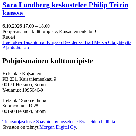
Sara Lundberg keskustelee Philip Teirin
kanssa
6.10.2026
17.00 –
18.00
Pohjoismainen kulttuuripiste, Kaisaniemenkatu 9
Ruotsi
Hae tukea
Tapahtumat
Kirjasto
Residenssi B28
Meistä
Ota yhteyttä
Ajankohtaista
Facebook:
Instagram:
TikTok:
Youtube:
Vimeo:
Pohjoismainen kulttuuripiste
Avataan
Avataan
Avataan
Avataan
Avataan
uuteen
uuteen
uuteen
uuteen
uuteen
Helsinki / Kajsaniemi
välilehteen
välilehteen
välilehteen
välilehteen
välilehteen
PB 231, Kaisaniemenkatu 9
00171 Helsinki, Suomi
Y-tunnus: 1095646-0
Helsinki/ Suomenlinna
Suomenlinna B 28
00190 Helsinki, Suomi
Tietosuojaseloste
Saavutettavuusseloste
Evästeiden hallinta
Sivuston on tehnyt
Morgan Digital Oy
.