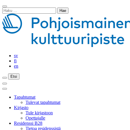
Siirry
Sulje
sisältöön
Haku:
haku
sv
fi
en
Etsi
Etsi
Etsi
Päävalikko
Sulje
päävalikko
Tapahtumat
Tulevat tapahtumat
Kirjasto
Tule kirjastoon
Opettajalle
Residenssi B28
Tietoa residenssistä