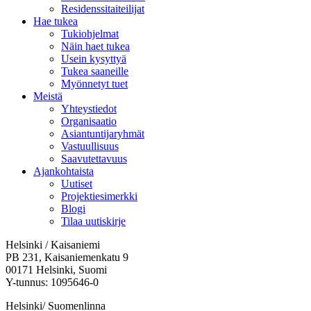
Residenssitaiteilijat
Hae tukea
Tukiohjelmat
Näin haet tukea
Usein kysyttyä
Tukea saaneille
Myönnetyt tuet
Meistä
Yhteystiedot
Organisaatio
Asiantuntijaryhmät
Vastuullisuus
Saavutettavuus
Ajankohtaista
Uutiset
Projektiesimerkki
Blogi
Tilaa uutiskirje
Helsinki / Kaisaniemi
PB 231, Kaisaniemenkatu 9
00171 Helsinki, Suomi
Y-tunnus: 1095646-0
Helsinki/ Suomenlinna