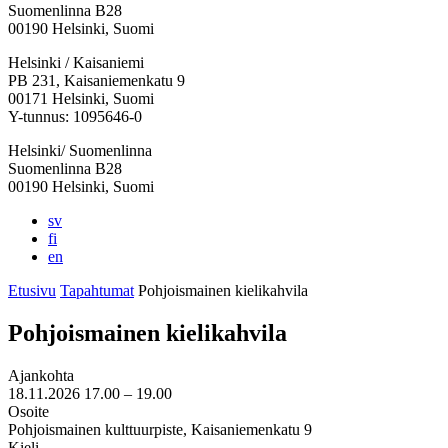
Suomenlinna B28
00190 Helsinki, Suomi
Facebook:
Instagram:
TikTok:
Youtube:
Vimeo:
Helsinki / Kaisaniemi
Avataan
Avataan
Avataan
Avataan
Avataan
PB 231, Kaisaniemenkatu 9
uuteen
uuteen
uuteen
uuteen
uuteen
00171 Helsinki, Suomi
välilehteen
välilehteen
välilehteen
välilehteen
välilehteen
Y-tunnus: 1095646-0
Helsinki/ Suomenlinna
Suomenlinna B28
00190 Helsinki, Suomi
sv
fi
en
Etusivu
Tapahtumat
Pohjoismainen kielikahvila
Pohjoismainen kielikahvila
Ajankohta
18.11.2026
17.00 –
19.00
Osoite
Pohjoismainen kulttuurpiste, Kaisaniemenkatu 9
Kieli