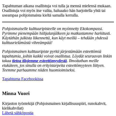
Tapahtuman aikana osallistuja voi tulla ja mennä mielensä mukaan.
Osallistuja voi myös itse valita, haluaako hän harjoitella yhtä tai
useampaa pohjoismaista kieltä samalla kerralla.
Pohjoismaiselle kulttuuripisteelle on myönnetty Ekokompassi.
Pyrimme pienempään hiilijalanjälkeen ja matkustamme harkitusti.
Käytäthän julkista liikennettä, kun käyt meillä – tehdään yhdessä
kulttuurielämästä vihreämpää!
Pohjoismainen kulttuuripiste pyrkii järjestämään esteettömiä
tapahtumia, joihin kaikki voivat osallistua. Löydät seuraavan linkin
takaa
tietoa tilojemme esteettömyydestä
. Ilmoitathan meille
etukäteen, jos sinulla on erityistarpeita esteettömyyteen liittyen.
Teemme parhaamme niiden huomioimiseksi.
Avataan
Tapahtuma Facebookissa
uuteen
välilehteen
Minna Vuori
Kirjaston työntekijä (Pohjoismainen kirjallisuuspiiri, runokahvit,
kielikahvilat)
Sänd
Lähetä sähköpostia