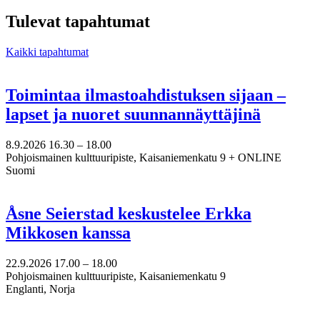
epost
till
Tulevat tapahtumat
minna.vuori@nkk.org
Kaikki tapahtumat
Toimintaa ilmastoahdistuksen sijaan –
lapset ja nuoret suunnannäyttäjinä
8.9.2026
16.30 –
18.00
Pohjoismainen kulttuuripiste, Kaisaniemenkatu 9 + ONLINE
Suomi
Åsne Seierstad keskustelee Erkka
Mikkosen kanssa
22.9.2026
17.00 –
18.00
Pohjoismainen kulttuuripiste, Kaisaniemenkatu 9
Englanti, Norja