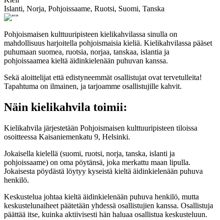
Islanti, Norja, Pohjoissaame, Ruotsi, Suomi, Tanska
Pohjoismaisen kulttuuripisteen kielikahvilassa sinulla on
mahdollisuus harjoitella pohjoismaisia kieliä. Kielikahvilassa pääset
puhumaan suomea, ruotsia, norjaa, tanskaa, islantia ja
pohjoissaamea kieltä äidinkielenään puhuvan kanssa.
Sekä aloittelijat että edistyneemmät osallistujat ovat tervetulleita!
Tapahtuma on ilmainen, ja tarjoamme osallistujille kahvit.
Näin kielikahvila toimii:
Kielikahvila järjestetään Pohjoismaisen kulttuuripisteen tiloissa
osoitteessa Kaisaniemenkatu 9, Helsinki.
Jokaisella kielellä (suomi, ruotsi, norja, tanska, islanti ja
pohjoissaame) on oma pöytänsä, joka merkattu maan lipulla.
Jokaisesta pöydästä löytyy kyseistä kieltä äidinkielenään puhuva
henkilö.
Keskustelua johtaa kieltä äidinkielenään puhuva henkilö, mutta
keskustelunaiheet päätetään yhdessä osallistujien kanssa. Osallistuja
päättää itse, kuinka aktiivisesti hän haluaa osallistua keskusteluun.