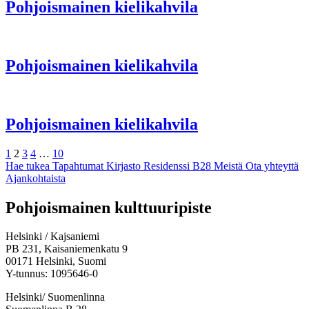
Pohjoismainen kielikahvila
Pohjoismainen kielikahvila
Pohjoismainen kielikahvila
Edellinen
Sivu
Sivu
Sivu
Sivu
Sivu
Seuraava
1
2
3
4
…
10
Hae tukea
Tapahtumat
Kirjasto
Residenssi B28
Meistä
Ota yhteyttä
Ajankohtaista
Facebook:
Instagram:
TikTok:
Youtube:
Vimeo:
Pohjoismainen kulttuuripiste
Avataan
Avataan
Avataan
Avataan
Avataan
uuteen
uuteen
uuteen
uuteen
uuteen
Helsinki / Kajsaniemi
välilehteen
välilehteen
välilehteen
välilehteen
välilehteen
PB 231, Kaisaniemenkatu 9
00171 Helsinki, Suomi
Y-tunnus: 1095646-0
Helsinki/ Suomenlinna