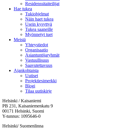
Residenssitaiteilijat
Hae tukea
Tukiohjelmat
Näin haet tukea
Usein kysyttyä
Tukea saaneille
Myönnetyt tuet
Meistä
Yhteystiedot
Organisaatio
Asiantuntijaryhmät
Vastuullisuus
Saavutettavuus
Ajankohtaista
Uutiset
Projektiesimerkki
Blogi
Tilaa uutiskirje
Helsinki / Kaisaniemi
PB 231, Kaisaniemenkatu 9
00171 Helsinki, Suomi
Y-tunnus: 1095646-0
Helsinki/ Suomenlinna