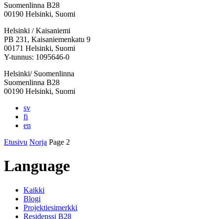
Suomenlinna B28
00190 Helsinki, Suomi
Facebook:
Instagram:
TikTok:
Youtube:
Vimeo:
Helsinki / Kaisaniemi
Avataan
Avataan
Avataan
Avataan
Avataan
PB 231, Kaisaniemenkatu 9
uuteen
uuteen
uuteen
uuteen
uuteen
00171 Helsinki, Suomi
välilehteen
välilehteen
välilehteen
välilehteen
välilehteen
Y-tunnus: 1095646-0
Helsinki/ Suomenlinna
Suomenlinna B28
00190 Helsinki, Suomi
sv
fi
en
Etusivu
Norja
Page 2
Language
Kaikki
Blogi
Projektiesimerkki
Residenssi B28