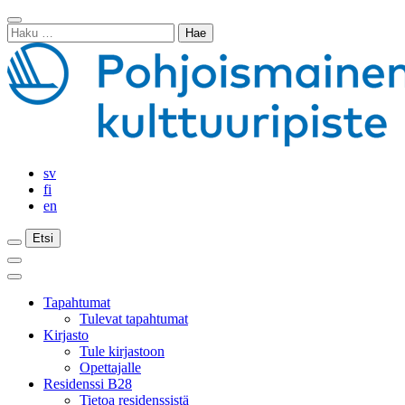
Siirry
Sulje
sisältöön
Haku:
haku
sv
fi
en
Etsi
Etsi
Etsi
Päävalikko
Sulje
päävalikko
Tapahtumat
Tulevat tapahtumat
Kirjasto
Tule kirjastoon
Opettajalle
Residenssi B28
Tietoa residenssistä