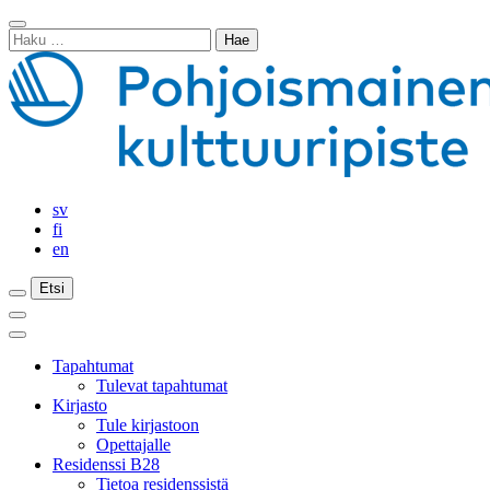
Siirry
Sulje
sisältöön
Haku:
haku
sv
fi
en
Etsi
Etsi
Etsi
Päävalikko
Sulje
päävalikko
Tapahtumat
Tulevat tapahtumat
Kirjasto
Tule kirjastoon
Opettajalle
Residenssi B28
Tietoa residenssistä