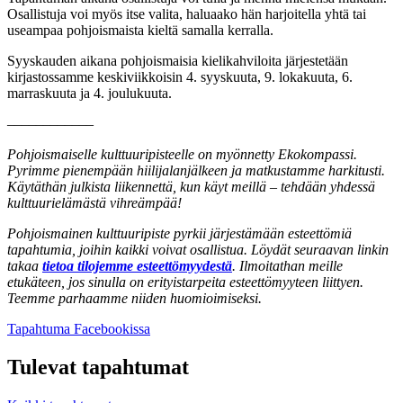
Osallistuja voi myös itse valita, haluaako hän harjoitella yhtä tai
useampaa pohjoismaista kieltä samalla kerralla.
Syyskauden aikana pohjoismaisia kielikahviloita järjestetään
kirjastossamme keskiviikkoisin 4. syyskuuta, 9. lokakuuta, 6.
marraskuuta ja 4. joulukuuta.
––––––––––––
Pohjoismaiselle kulttuuripisteelle on myönnetty Ekokompassi.
Pyrimme pienempään hiilijalanjälkeen ja matkustamme harkitusti.
Käytäthän julkista liikennettä, kun käyt meillä – tehdään yhdessä
kulttuurielämästä vihreämpää!
Pohjoismainen kulttuuripiste pyrkii järjestämään esteettömiä
tapahtumia, joihin kaikki voivat osallistua. Löydät seuraavan linkin
takaa
tietoa tilojemme esteettömyydestä
. Ilmoitathan meille
etukäteen, jos sinulla on erityistarpeita esteettömyyteen liittyen.
Teemme parhaamme niiden huomioimiseksi.
Avataan
Tapahtuma Facebookissa
uuteen
välilehteen
Tulevat tapahtumat