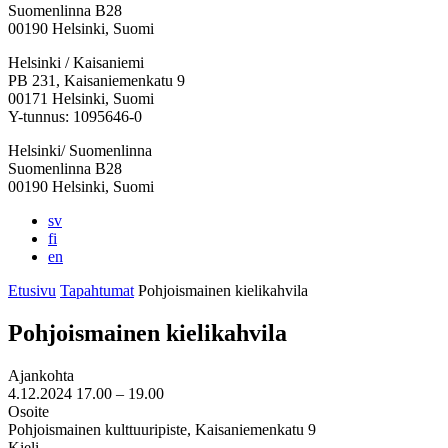
Suomenlinna B28
00190 Helsinki, Suomi
Facebook:
Instagram:
TikTok:
Youtube:
Vimeo:
Helsinki / Kaisaniemi
Avataan
Avataan
Avataan
Avataan
Avataan
PB 231, Kaisaniemenkatu 9
uuteen
uuteen
uuteen
uuteen
uuteen
00171 Helsinki, Suomi
välilehteen
välilehteen
välilehteen
välilehteen
välilehteen
Y-tunnus: 1095646-0
Helsinki/ Suomenlinna
Suomenlinna B28
00190 Helsinki, Suomi
sv
fi
en
Etusivu
Tapahtumat
Pohjoismainen kielikahvila
Pohjoismainen kielikahvila
Ajankohta
4.12.2024
17.00 –
19.00
Osoite
Pohjoismainen kulttuuripiste, Kaisaniemenkatu 9
Kieli