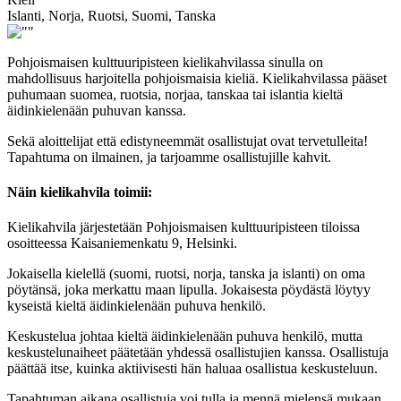
Islanti, Norja, Ruotsi, Suomi, Tanska
Pohjoismaisen kulttuuripisteen kielikahvilassa sinulla on
mahdollisuus harjoitella pohjoismaisia kieliä. Kielikahvilassa pääset
puhumaan suomea, ruotsia, norjaa, tanskaa tai islantia kieltä
äidinkielenään puhuvan kanssa.
Sekä aloittelijat että edistyneemmät osallistujat ovat tervetulleita!
Tapahtuma on ilmainen, ja tarjoamme osallistujille kahvit.
Näin kielikahvila toimii:
Kielikahvila järjestetään Pohjoismaisen kulttuuripisteen tiloissa
osoitteessa Kaisaniemenkatu 9, Helsinki.
Jokaisella kielellä (suomi, ruotsi, norja, tanska ja islanti) on oma
pöytänsä, joka merkattu maan lipulla. Jokaisesta pöydästä löytyy
kyseistä kieltä äidinkielenään puhuva henkilö.
Keskustelua johtaa kieltä äidinkielenään puhuva henkilö, mutta
keskustelunaiheet päätetään yhdessä osallistujien kanssa. Osallistuja
päättää itse, kuinka aktiivisesti hän haluaa osallistua keskusteluun.
Tapahtuman aikana osallistuja voi tulla ja mennä mielensä mukaan.