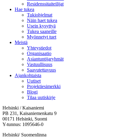
Residenssitaiteilijat
Hae tukea
Tukiohjelmat
Näin haet tukea
Usein kysyttyä
Tukea saaneille
Myönnetyt tuet
Meistä
Yhteystiedot
Organisaatio
Asiantuntijaryhmät
Vastuullisuus
Saavutettavuus
Ajankohtaista
Uutiset
Projektiesimerkki
Blogi
Tilaa uutiskirje
Helsinki / Kaisaniemi
PB 231, Kaisaniemenkatu 9
00171 Helsinki, Suomi
Y-tunnus: 1095646-0
Helsinki/ Suomenlinna