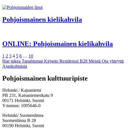
Pohjois­mainen kieli­kahvila
ONLINE: Pohjoismainen kielikahvila
Edellinen
Sivu
Sivu
Sivu
Sivu
Sivu
Sivu
Sivu
Seuraava
1
2
3
4
5
6
…
10
Hae tukea
Tapahtumat
Kirjasto
Residenssi B28
Meistä
Ota yhteyttä
Ajankohtaista
Facebook:
Instagram:
TikTok:
Youtube:
Vimeo:
Pohjoismainen kulttuuripiste
Avataan
Avataan
Avataan
Avataan
Avataan
uuteen
uuteen
uuteen
uuteen
uuteen
Helsinki / Kajsaniemi
välilehteen
välilehteen
välilehteen
välilehteen
välilehteen
PB 231, Kaisaniemenkatu 9
00171 Helsinki, Suomi
Y-tunnus: 1095646-0
Helsinki/ Suomenlinna
Suomenlinna B 28
00190 Helsinki, Suomi