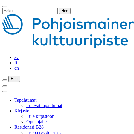
Siirry
Sulje
sisältöön
Haku:
haku
sv
fi
en
Etsi
Etsi
Etsi
Päävalikko
Sulje
päävalikko
Tapahtumat
Tulevat tapahtumat
Kirjasto
Tule kirjastoon
Opettajalle
Residenssi B28
Tietoa residenssistä