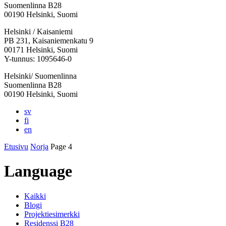
Suomenlinna B28
00190 Helsinki, Suomi
Facebook:
Instagram:
TikTok:
Youtube:
Vimeo:
Helsinki / Kaisaniemi
Avataan
Avataan
Avataan
Avataan
Avataan
PB 231, Kaisaniemenkatu 9
uuteen
uuteen
uuteen
uuteen
uuteen
00171 Helsinki, Suomi
välilehteen
välilehteen
välilehteen
välilehteen
välilehteen
Y-tunnus: 1095646-0
Helsinki/ Suomenlinna
Suomenlinna B28
00190 Helsinki, Suomi
sv
fi
en
Etusivu
Norja
Page 4
Language
Kaikki
Blogi
Projektiesimerkki
Residenssi B28