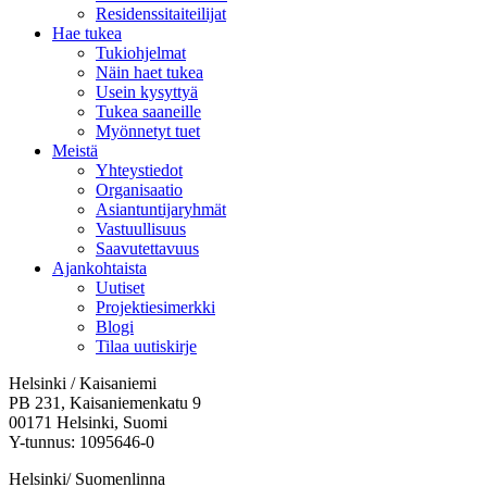
Residenssitaiteilijat
Hae tukea
Tukiohjelmat
Näin haet tukea
Usein kysyttyä
Tukea saaneille
Myönnetyt tuet
Meistä
Yhteystiedot
Organisaatio
Asiantuntijaryhmät
Vastuullisuus
Saavutettavuus
Ajankohtaista
Uutiset
Projektiesimerkki
Blogi
Tilaa uutiskirje
Helsinki / Kaisaniemi
PB 231, Kaisaniemenkatu 9
00171 Helsinki, Suomi
Y-tunnus: 1095646-0
Helsinki/ Suomenlinna