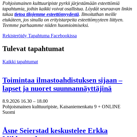
Pohjoismainen kulttuuripiste pyrkii järjestämään esteettömiä
tapahtumia, joihin kaikki voivat osallistua. Löydät seuraavan linkin
takaa
tietoa tilojemme esteettömyydestä
. Ilmoitathan meille
etukäteen, jos sinulla on erityistarpeita esteettömyyteen liittyen.
Teemme parhaamme niiden huomioimiseksi.
Avataan
Avataan
Rekisteröidy
Tapahtuma Facebookissa
uuteen
uuteen
välilehteen
välilehteen
Tulevat tapahtumat
Kaikki tapahtumat
Toimintaa ilmastoahdistuksen sijaan –
lapset ja nuoret suunnannäyttäjinä
8.9.2026
16.30 –
18.00
Pohjoismainen kulttuuripiste, Kaisaniemenkatu 9 + ONLINE
Suomi
Åsne Seierstad keskustelee Erkka