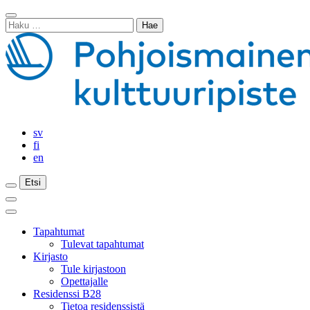
Siirry
Sulje
sisältöön
Haku:
haku
sv
fi
en
Etsi
Etsi
Etsi
Päävalikko
Sulje
päävalikko
Tapahtumat
Tulevat tapahtumat
Kirjasto
Tule kirjastoon
Opettajalle
Residenssi B28
Tietoa residenssistä