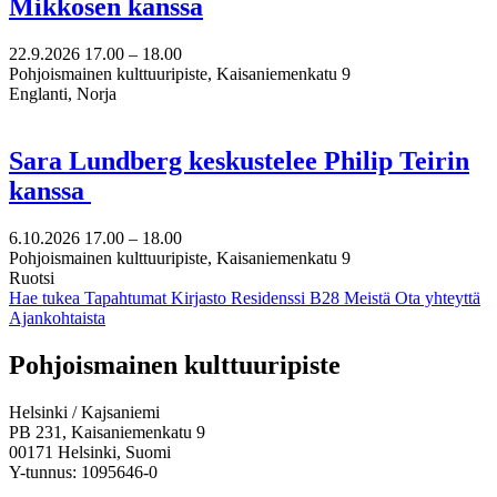
Mikkosen kanssa
22.9.2026
17.00 –
18.00
Pohjoismainen kulttuuripiste, Kaisaniemenkatu 9
Englanti, Norja
Sara Lundberg keskustelee Philip Teirin
kanssa
6.10.2026
17.00 –
18.00
Pohjoismainen kulttuuripiste, Kaisaniemenkatu 9
Ruotsi
Hae tukea
Tapahtumat
Kirjasto
Residenssi B28
Meistä
Ota yhteyttä
Ajankohtaista
Facebook:
Instagram:
TikTok:
Youtube:
Vimeo:
Pohjoismainen kulttuuripiste
Avataan
Avataan
Avataan
Avataan
Avataan
uuteen
uuteen
uuteen
uuteen
uuteen
Helsinki / Kajsaniemi
välilehteen
välilehteen
välilehteen
välilehteen
välilehteen
PB 231, Kaisaniemenkatu 9
00171 Helsinki, Suomi
Y-tunnus: 1095646-0