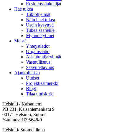
Residenssitaiteilijat
Hae tukea
Tukiohjelmat
Näin haet tukea
Usein kysyttyä
Tukea saaneille
Myönnetyt tuet
Meistä
Yhteystiedot
Organisaatio
Asiantuntijaryhmät
Vastuullisuus
Saavutettavuus
Ajankohtaista
Uutiset
Projektiesimerkki
Blogi
Tilaa uutiskirje
Helsinki / Kaisaniemi
PB 231, Kaisaniemenkatu 9
00171 Helsinki, Suomi
Y-tunnus: 1095646-0
Helsinki/ Suomenlinna