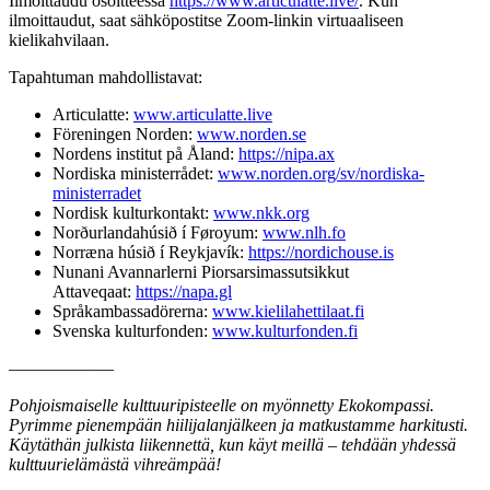
Ilmoittaudu osoitteessa
https://www.articulatte.live/
. Kun
ilmoittaudut, saat sähköpostitse Zoom-linkin virtuaaliseen
kielikahvilaan.
Tapahtuman mahdollistavat:
Articulatte:
www.articulatte.live
Föreningen Norden:
www.norden.se
Nordens institut på Åland:
https://nipa.ax
Nordiska ministerrådet:
www.norden.org/sv/nordiska-
ministerradet
Nordisk kulturkontakt:
www.nkk.org
Norðurlandahúsið í Føroyum:
www.nlh.fo
Norræna húsið í Reykjavík:
https://nordichouse.is
Nunani Avannarlerni Piorsarsimassutsikkut
Attaveqaat:
https://napa.gl
Språkambassadörerna:
www.kielilahettilaat.fi
Svenska kulturfonden:
www.kulturfonden.fi
––––––––––––
Pohjoismaiselle kulttuuripisteelle on myönnetty Ekokompassi.
Pyrimme pienempään hiilijalanjälkeen ja matkustamme harkitusti.
Käytäthän julkista liikennettä, kun käyt meillä – tehdään yhdessä
kulttuurielämästä vihreämpää!