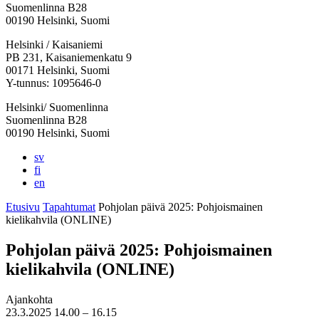
Suomenlinna B28
00190 Helsinki, Suomi
Facebook:
Instagram:
TikTok:
Youtube:
Vimeo:
Helsinki / Kaisaniemi
Avataan
Avataan
Avataan
Avataan
Avataan
PB 231, Kaisaniemenkatu 9
uuteen
uuteen
uuteen
uuteen
uuteen
00171 Helsinki, Suomi
välilehteen
välilehteen
välilehteen
välilehteen
välilehteen
Y-tunnus: 1095646-0
Helsinki/ Suomenlinna
Suomenlinna B28
00190 Helsinki, Suomi
sv
fi
en
Etusivu
Tapahtumat
Pohjolan päivä 2025: Pohjoismainen
kielikahvila (ONLINE)
Pohjolan päivä 2025: Pohjoismainen
kielikahvila (ONLINE)
Ajankohta
23.3.2025
14.00 –
16.15