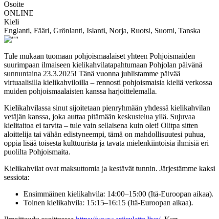
Osoite
ONLINE
Kieli
Englanti, Fääri, Grönlanti, Islanti, Norja, Ruotsi, Suomi, Tanska
Tule mukaan tuomaan pohjoismaalaiset yhteen Pohjoismaiden
suurimpaan ilmaiseen kielikahvilatapahtumaan Pohjolan päivänä
sunnuntaina 23.3.2025! Tänä vuonna juhlistamme päivää
virtuaalisilla kielikahviloilla – rennosti pohjoismaisia kieliä verkossa
muiden pohjoismaalaisten kanssa harjoittelemalla.
Kielikahvilassa sinut sijoitetaan pienryhmään yhdessä kielikahvilan
vetäjän kanssa, joka auttaa pitämään keskustelua yllä. Sujuvaa
kielitaitoa ei tarvita – tule vain sellaisena kuin olet! Olitpa sitten
aloittelija tai vähän edistyneempi, tämä on mahdollisuutesi puhua,
oppia lisää toisesta kulttuurista ja tavata mielenkiintoisia ihmisiä eri
puolilta Pohjoismaita.
Kielikahvilat ovat maksuttomia ja kestävät tunnin. Järjestämme kaksi
sessiota:
Ensimmäinen kielikahvila: 14:00–15:00 (Itä-Euroopan aikaa).
Toinen kielikahvila: 15:15–16:15 (Itä-Euroopan aikaa).