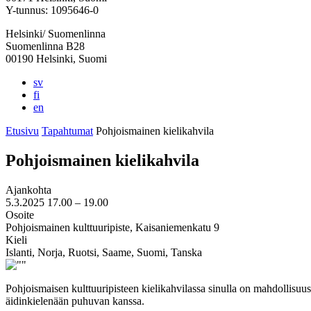
välilehteen
välilehteen
välilehteen
välilehteen
välilehteen
Y-tunnus: 1095646-0
Helsinki/ Suomenlinna
Suomenlinna B28
00190 Helsinki, Suomi
sv
fi
en
Etusivu
Tapahtumat
Pohjoismainen kielikahvila
Pohjoismainen kielikahvila
Ajankohta
5.3.2025
17.00 –
19.00
Osoite
Pohjoismainen kulttuuripiste, Kaisaniemenkatu 9
Kieli
Islanti, Norja, Ruotsi, Saame, Suomi, Tanska
Pohjoismaisen kulttuuripisteen kielikahvilassa sinulla on mahdollisuus 
äidinkielenään puhuvan kanssa.