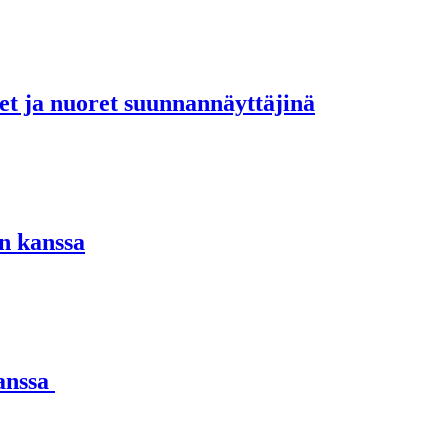
set ja nuoret suunnannäyttäjinä
n kanssa
kanssa