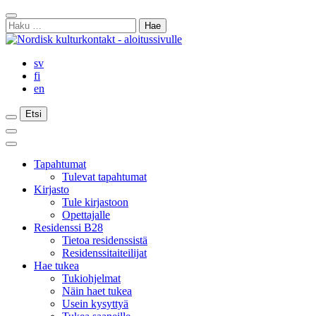
Siirry
Sulje
sisältöön
Haku:
haku
sv
fi
en
Etsi
Etsi
Etsi
Päävalikko
Sulje
päävalikko
Tapahtumat
Tulevat tapahtumat
Kirjasto
Tule kirjastoon
Opettajalle
Residenssi B28
Tietoa residenssistä
Residenssitaiteilijat
Hae tukea
Tukiohjelmat
Näin haet tukea
Usein kysyttyä