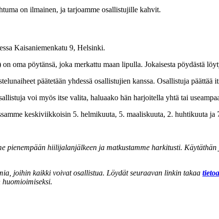
ahtuma on ilmainen, ja tarjoamme osallistujille kahvit.
teessa Kaisaniemenkatu 9, Helsinki.
ame) on oma pöytänsä, joka merkattu maan lipulla. Jokaisesta pöydästä löy
lunaiheet päätetään yhdessä osallistujien kanssa. Osallistuja päättää its
listuja voi myös itse valita, haluaako hän harjoitella yhtä tai useampaa
ossamme keskiviikkoisin 5. helmikuuta, 5. maaliskuuta, 2. huhtikuuta ja 
 pienempään hiilijalanjälkeen ja matkustamme harkitusti. Käytäthän ju
ia, joihin kaikki voivat osallistua. Löydät seuraavan linkin takaa
tieto
n huomioimiseksi.