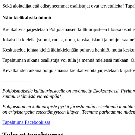
Sekä aloittelijat että edistyneemmät osallistujat ovat tervetulleita! Tap
Näin kielikahvila toimii:
Kielikahvila järjestetään Pohjoismaisen kulttuuripisteen tiloissa osoit
Jokaisella kielellä (suomi, ruotsi, norja, tanska, islanti ja pohjoissa
Keskustelua johtaa kieltä äidinkielenään puhuva henkilö, mutta keskuste
Tapahtuman aikana osallistuja voi tulla ja mennä mielensä mukaan. Osal
Kevätkauden aikana pohjoismaisia kielikahviloita järjestetään kirjast
––––––––––––
Pohjoismaiselle kulttuuripisteelle on myönnetty Ekokompassi. Pyrimme
kulttuurielämästä vihreämpää!
Pohjoismainen kulttuuripiste pyrkii järjestämään esteettömiä tapahtum
on erityistarpeita esteettömyyteen liittyen. Teemme parhaamme niide
Avataan
Tapahtuma Facebookissa
uuteen
välilehteen