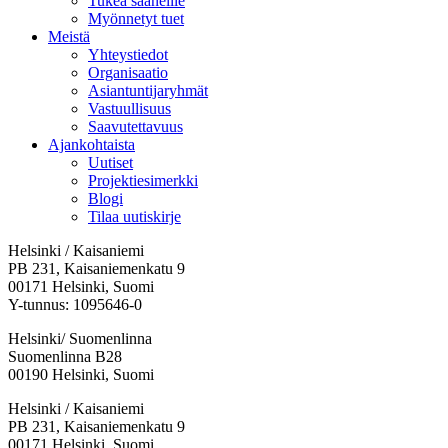
Tukea saaneille
Myönnetyt tuet
Meistä
Yhteystiedot
Organisaatio
Asiantuntijaryhmät
Vastuullisuus
Saavutettavuus
Ajankohtaista
Uutiset
Projektiesimerkki
Blogi
Tilaa uutiskirje
Helsinki / Kaisaniemi
PB 231, Kaisaniemenkatu 9
00171 Helsinki, Suomi
Y-tunnus: 1095646-0
Helsinki/ Suomenlinna
Suomenlinna B28
00190 Helsinki, Suomi
Facebook:
Instagram:
TikTok:
Youtube:
Vimeo:
Helsinki / Kaisaniemi
Avataan
Avataan
Avataan
Avataan
Avataan
PB 231, Kaisaniemenkatu 9
uuteen
uuteen
uuteen
uuteen
uuteen
00171 Helsinki, Suomi