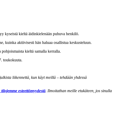
tyy kyseistä kieltä äidinkielenään puhuva henkilö.
e, kuinka aktiivisesti hän haluaa osallistua keskusteluun.
 pohjoismaista kieltä samalla kerralla.
7. toukokuuta.
lkista liikennettä, kun käyt meillä – tehdään yhdessä
a tilojemme esteettömyydestä
. Ilmoitathan meille etukäteen, jos sinulla