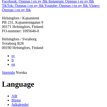
Facebook: Öppnas i en ny flik
Instagram: Öppnas i en ny flik
TikTok: Öppnas i en ny flik
Youtube: Öppnas i en ny flik
Vimeo:
Öppnas i en ny flik
Helsingfors / Kajsaniemi
PB 231, Kajsaniemigatan 9
00171 Helsingfors, Finland
FO-nummer: 1095646-0
Helsingfors / Sveaborg
Sveaborg B28
00190 Helsingfors, Finland
sv
fi
en
Startsida
Norska
Language
Allt
Blogg
Julkalender