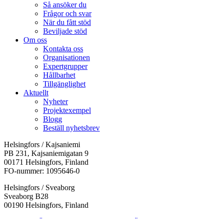
Så ansöker du
Frågor och svar
När du fått stöd
Beviljade stöd
Om oss
Kontakta oss
Organisationen
Expertgrupper
Hållbarhet
Tillgänglighet
Aktuellt
Nyheter
Projektexempel
Blogg
Beställ nyhetsbrev
Helsingfors / Kajsaniemi
PB 231, Kajsaniemigatan 9
00171 Helsingfors, Finland
FO-nummer: 1095646-0
Helsingfors / Sveaborg
Sveaborg B28
00190 Helsingfors, Finland