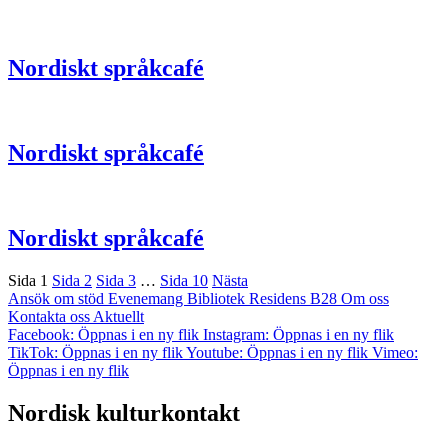
Nordiskt språkcafé
Nordiskt språkcafé
Nordiskt språkcafé
Sida
1
Sida
2
Sida
3
…
Sida
10
Nästa
Ansök om stöd
Evenemang
Bibliotek
Residens B28
Om oss
Kontakta oss
Aktuellt
Facebook: Öppnas i en ny flik
Instagram: Öppnas i en ny flik
TikTok: Öppnas i en ny flik
Youtube: Öppnas i en ny flik
Vimeo:
Öppnas i en ny flik
Nordisk kulturkontakt