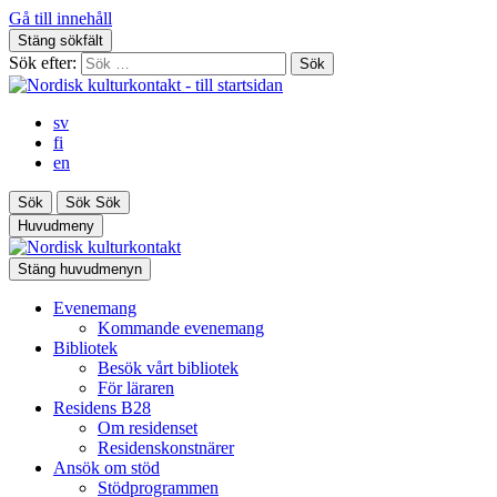
Gå till innehåll
Stäng sökfält
Sök efter:
sv
fi
en
Sök
Sök
Sök
Huvudmeny
Stäng huvudmenyn
Evenemang
Kommande evenemang
Bibliotek
Besök vårt bibliotek
För läraren
Residens B28
Om residenset
Residenskonstnärer
Ansök om stöd
Stödprogrammen