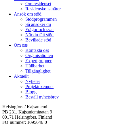
Om residenset
Residenskonstnärer
Ansök om stöd
Stödprogrammen
Så ansöker du
Frågor och svar
När du fått stöd
Beviljade stöd
Om oss
Kontakta oss
Organisationen
Expertgrupper
Hållbarhet
Tillgänglighet
Aktuellt
Nyheter
Projektexempel
Blogg
Beställ nyhetsbrev
Helsingfors / Kajsaniemi
PB 231, Kajsaniemigatan 9
00171 Helsingfors, Finland
FO-nummer: 1095646-0