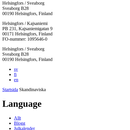
Helsingfors / Sveaborg
Sveaborg B28
00190 Helsingfors, Finland
Facebook:
Instagram:
TikTok:
Youtube:
Vimeo:
Helsingfors / Kajsaniemi
Öppnas
Öppnas
Öppnas
Öppnas
Öppnas
PB 231, Kajsaniemigatan 9
i
i
i
i
i
00171 Helsingfors, Finland
en
en
en
en
en
FO-nummer: 1095646-0
ny
ny
ny
ny
ny
Helsingfors / Sveaborg
flik
flik
flik
flik
flik
Sveaborg B28
00190 Helsingfors, Finland
sv
fi
en
Startsida
Skandinaviska
Language
Allt
Blogg
Julkalender