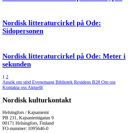
Nordisk litteraturcirkel på Ode:
Sidopersonen
Nordisk litteraturcirkel på Ode: Meter i
sekunden
Sida
Sida
Nästa
1
2
Ansök om stöd
Evenemang
Bibliotek
Residens B28
Om oss
Kontakta oss
Aktuellt
Facebook:
Instagram:
TikTok:
Youtube:
Vimeo:
Nordisk kulturkontakt
Öppnas
Öppnas
Öppnas
Öppnas
Öppnas
i
i
i
i
i
Helsingfors / Kajsaniemi
en
en
en
en
en
PB 231, Kajsaniemigatan 9
ny
ny
ny
ny
ny
00171 Helsingfors, Finland
flik
flik
flik
flik
flik
FO-nummer: 1095646-0