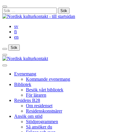
Gå
Stäng
till
Sök
sökfält
innehåll
efter:
sv
fi
en
Sök
Sök
Sök
Huvudmeny
Stäng
huvudmenyn
Evenemang
Kommande evenemang
Bibliotek
Besök vårt bibliotek
För läraren
Residens B28
Om residenset
Residenskonstnärer
Ansök om stöd
Stödprogrammen
Så ansöker du