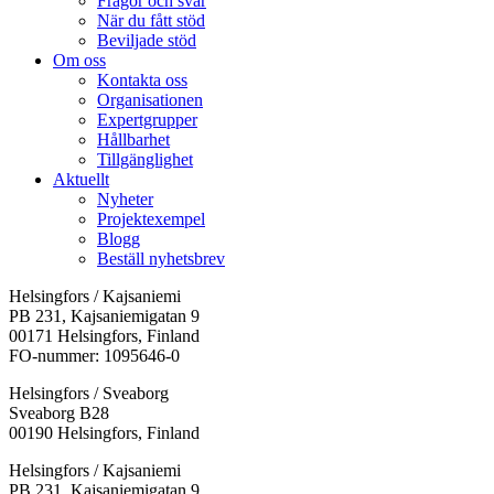
Frågor och svar
När du fått stöd
Beviljade stöd
Om oss
Kontakta oss
Organisationen
Expertgrupper
Hållbarhet
Tillgänglighet
Aktuellt
Nyheter
Projektexempel
Blogg
Beställ nyhetsbrev
Helsingfors / Kajsaniemi
PB 231, Kajsaniemigatan 9
00171 Helsingfors, Finland
FO-nummer: 1095646-0
Helsingfors / Sveaborg
Sveaborg B28
00190 Helsingfors, Finland
Facebook:
Instagram:
TikTok:
Youtube:
Vimeo:
Helsingfors / Kajsaniemi
Öppnas
Öppnas
Öppnas
Öppnas
Öppnas
PB 231, Kajsaniemigatan 9