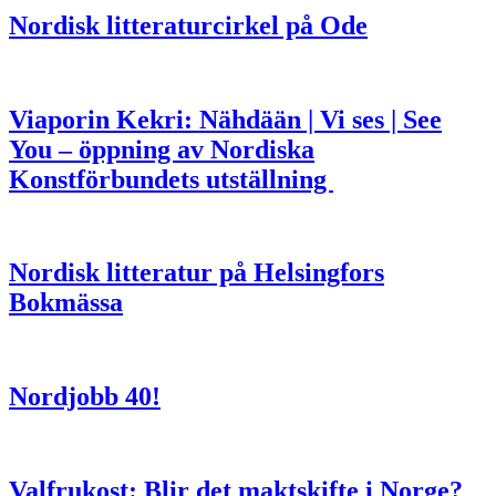
Nordisk litteraturcirkel på Ode
Viaporin Kekri: Nähdään | Vi ses | See
You – öppning av Nordiska
Konstförbundets utställning
Nordisk litteratur på Helsingfors
Bokmässa
Nordjobb 40!
Valfrukost: Blir det maktskifte i Norge?