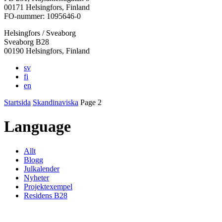
i
i
i
i
i
00171 Helsingfors, Finland
en
en
en
en
en
FO-nummer: 1095646-0
ny
ny
ny
ny
ny
Helsingfors / Sveaborg
flik
flik
flik
flik
flik
Sveaborg B28
00190 Helsingfors, Finland
sv
fi
en
Startsida
Skandinaviska
Page 2
Language
Allt
Blogg
Julkalender
Nyheter
Projektexempel
Residens B28