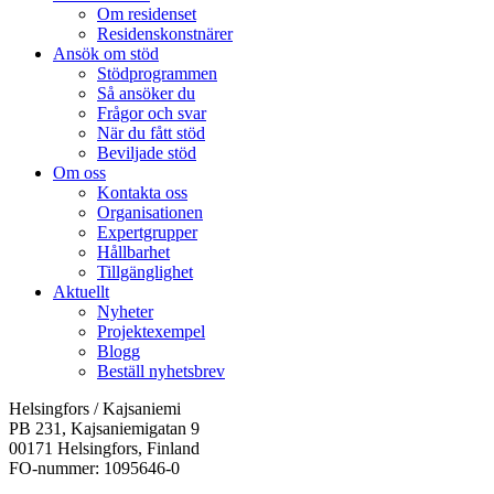
Om residenset
Residenskonstnärer
Ansök om stöd
Stödprogrammen
Så ansöker du
Frågor och svar
När du fått stöd
Beviljade stöd
Om oss
Kontakta oss
Organisationen
Expertgrupper
Hållbarhet
Tillgänglighet
Aktuellt
Nyheter
Projektexempel
Blogg
Beställ nyhetsbrev
Helsingfors / Kajsaniemi
PB 231, Kajsaniemigatan 9
00171 Helsingfors, Finland
FO-nummer: 1095646-0