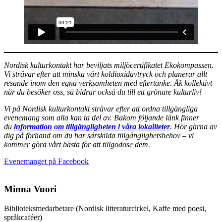
Nordisk kulturkontakt har beviljats miljöcertifikatet Ekokompassen.
Vi strävar efter att minska vårt koldioxidavtryck och planerar allt
resande inom den egna verksamheten med eftertanke. Åk kollektivt
när du besöker oss, så bidrar också du till ett grönare kulturliv!
Vi på Nordisk kulturkontakt strävar efter att ordna tillgängliga
evenemang som alla kan ta del av. Bakom följande länk finner
du
information om tillgängligheten i våra lokaliteter
. Hör gärna av
dig på förhand om du har särskilda tillgänglighetsbehov – vi
kommer göra vårt bästa för att tillgodose dem.
Öppnas
Evenemanget på Facebook
i
en
ny
Minna Vuori
flik
Biblioteks­medarbetare (Nordisk litteraturcirkel, Kaffe med poesi,
språkcaféer)