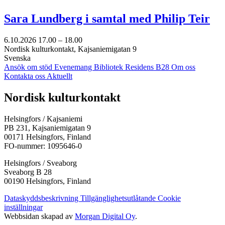
Sara Lundberg i samtal med Philip Teir
6.10.2026
17.00 –
18.00
Nordisk kulturkontakt, Kajsaniemigatan 9
Svenska
Ansök om stöd
Evenemang
Bibliotek
Residens B28
Om oss
Kontakta oss
Aktuellt
Facebook:
Instagram:
TikTok:
Youtube:
Vimeo:
Nordisk kulturkontakt
Öppnas
Öppnas
Öppnas
Öppnas
Öppnas
i
i
i
i
i
Helsingfors / Kajsaniemi
en
en
en
en
en
PB 231, Kajsaniemigatan 9
ny
ny
ny
ny
ny
00171 Helsingfors, Finland
flik
flik
flik
flik
flik
FO-nummer: 1095646-0
Helsingfors / Sveaborg
Sveaborg B 28
00190 Helsingfors, Finland
Dataskyddsbeskrivning
Tillgänglighetsutlåtande
Cookie
inställningar
Webbsidan skapad av
Morgan Digital Oy
.