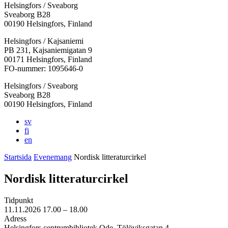
Helsingfors / Sveaborg
Sveaborg B28
00190 Helsingfors, Finland
Facebook:
Instagram:
TikTok:
Youtube:
Vimeo:
Helsingfors / Kajsaniemi
Öppnas
Öppnas
Öppnas
Öppnas
Öppnas
PB 231, Kajsaniemigatan 9
i
i
i
i
i
00171 Helsingfors, Finland
en
en
en
en
en
FO-nummer: 1095646-0
ny
ny
ny
ny
ny
Helsingfors / Sveaborg
flik
flik
flik
flik
flik
Sveaborg B28
00190 Helsingfors, Finland
sv
fi
en
Startsida
Evenemang
Nordisk litteraturcirkel
Nordisk litteraturcirkel
Tidpunkt
11.11.2026
17.00 –
18.00
Adress
Helsingfors centrumbibliotek Ode, Tölöviksgatan 4