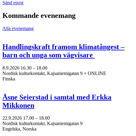
Sänd
Sänd epost
epost
till
Kommande evenemang
minna.vuori@nkk.org
Alla evenemang
Handlingskraft framom klimatångest –
barn och unga som vägvisare
8.9.2026
16.30 –
18.00
Nordisk kulturkontakt, Kajsaniemigatan 9 + ONLINE
Finska
Åsne Seierstad i samtal med Erkka
Mikkonen
22.9.2026
17.00 –
18.00
Nordisk kulturkontakt, Kajsaniemigatan 9
Engelska, Norska