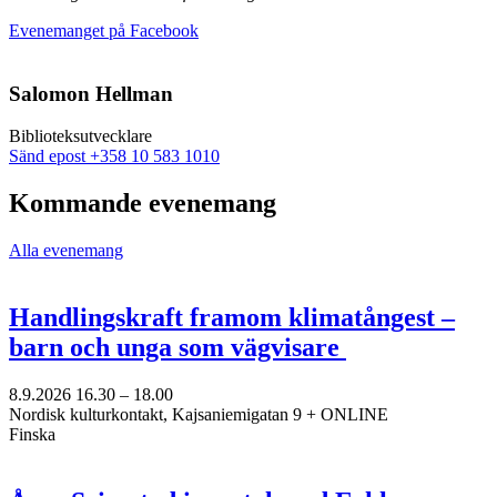
Öppnas
Evenemanget på Facebook
i
en
ny
Salomon Hellman
flik
Biblioteksutvecklare
Sänd
Sänd epost
+358 10 583 1010
epost
till
Kommande evenemang
salomon.hellman@nkk.org
Alla evenemang
Handlingskraft framom klimatångest –
barn och unga som vägvisare
8.9.2026
16.30 –
18.00
Nordisk kulturkontakt, Kajsaniemigatan 9 + ONLINE
Finska