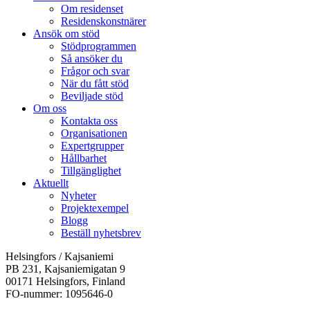
Om residenset
Residenskonstnärer
Ansök om stöd
Stödprogrammen
Så ansöker du
Frågor och svar
När du fått stöd
Beviljade stöd
Om oss
Kontakta oss
Organisationen
Expertgrupper
Hållbarhet
Tillgänglighet
Aktuellt
Nyheter
Projektexempel
Blogg
Beställ nyhetsbrev
Helsingfors / Kajsaniemi
PB 231, Kajsaniemigatan 9
00171 Helsingfors, Finland
FO-nummer: 1095646-0