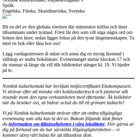
Språk
Engelska, Finska, Skandinaviska, Svenska
Bli en del av den globala rörelsen där människor träffas och läser
tillsammans under tystnad. Först får den som vill säga några ord om
boken den läser, sedan ligger fokus på den tysta läsgemenskapen. Ta
med en bok eller låna hos oss!
Lägg vardagsstressen åt sidan och unna dig en mysig lässtund i
sällskap av andra bokälskare. Evenemanget startar klockan 17 och
du stannar så länge du vill tills biblioteket stänger kl. 19. Vi bjuder
på te.
Nordisk kulturkontakt har beviljats miljöcertifikatet Ekokompassen.
Vi strävar efter att minska vårt koldioxidavtryck och planerar allt
resande inom den egna verksamheten med eftertanke. Åk kollektivt
när du besöker oss, så bidrar också du till ett grönare kulturliv!
Vi på Nordisk kulturkontakt strävar efter att ordna tillgängliga
evenemang som alla kan ta del av. Bakom följande länk finner
du
information om tillgängligheten i våra lokaliteter
. Hör gärna av
dig på förhand om du har särskilda tillgänglighetsbehov – vi
kommer göra vårt bästa för att tillgodose dem.