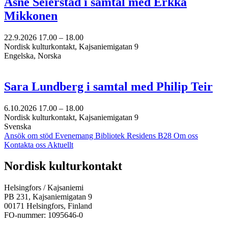
Åsne Seierstad i samtal med Erkka
Mikkonen
22.9.2026
17.00 –
18.00
Nordisk kulturkontakt, Kajsaniemigatan 9
Engelska, Norska
Sara Lundberg i samtal med Philip Teir
6.10.2026
17.00 –
18.00
Nordisk kulturkontakt, Kajsaniemigatan 9
Svenska
Ansök om stöd
Evenemang
Bibliotek
Residens B28
Om oss
Kontakta oss
Aktuellt
Facebook:
Instagram:
TikTok:
Youtube:
Vimeo:
Nordisk kulturkontakt
Öppnas
Öppnas
Öppnas
Öppnas
Öppnas
i
i
i
i
i
Helsingfors / Kajsaniemi
en
en
en
en
en
PB 231, Kajsaniemigatan 9
ny
ny
ny
ny
ny
00171 Helsingfors, Finland
flik
flik
flik
flik
flik
FO-nummer: 1095646-0