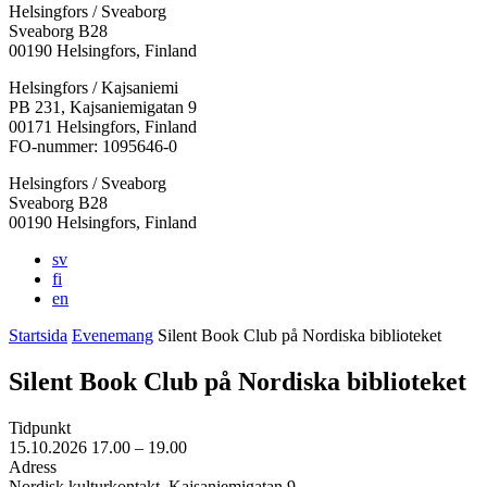
Helsingfors / Sveaborg
Sveaborg B28
00190 Helsingfors, Finland
Facebook:
Instagram:
TikTok:
Youtube:
Vimeo:
Helsingfors / Kajsaniemi
Öppnas
Öppnas
Öppnas
Öppnas
Öppnas
PB 231, Kajsaniemigatan 9
i
i
i
i
i
00171 Helsingfors, Finland
en
en
en
en
en
FO-nummer: 1095646-0
ny
ny
ny
ny
ny
Helsingfors / Sveaborg
flik
flik
flik
flik
flik
Sveaborg B28
00190 Helsingfors, Finland
sv
fi
en
Startsida
Evenemang
Silent Book Club på Nordiska biblioteket
Silent Book Club på Nordiska biblioteket
Tidpunkt
15.10.2026
17.00 –
19.00
Adress
Nordisk kulturkontakt, Kajsaniemigatan 9