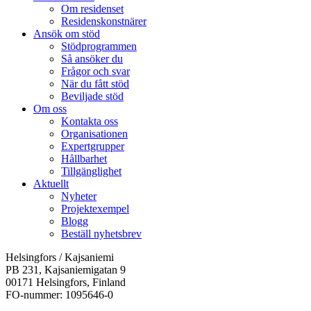
Om residenset
Residenskonstnärer
Ansök om stöd
Stödprogrammen
Så ansöker du
Frågor och svar
När du fått stöd
Beviljade stöd
Om oss
Kontakta oss
Organisationen
Expertgrupper
Hållbarhet
Tillgänglighet
Aktuellt
Nyheter
Projektexempel
Blogg
Beställ nyhetsbrev
Helsingfors / Kajsaniemi
PB 231, Kajsaniemigatan 9
00171 Helsingfors, Finland
FO-nummer: 1095646-0