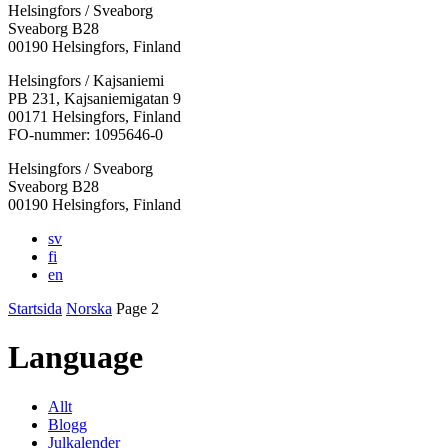
Helsingfors / Sveaborg
Sveaborg B28
00190 Helsingfors, Finland
Facebook:
Instagram:
TikTok:
Youtube:
Vimeo:
Helsingfors / Kajsaniemi
Öppnas
Öppnas
Öppnas
Öppnas
Öppnas
PB 231, Kajsaniemigatan 9
i
i
i
i
i
00171 Helsingfors, Finland
en
en
en
en
en
FO-nummer: 1095646-0
ny
ny
ny
ny
ny
Helsingfors / Sveaborg
flik
flik
flik
flik
flik
Sveaborg B28
00190 Helsingfors, Finland
sv
fi
en
Startsida
Norska
Page 2
Language
Allt
Blogg
Julkalender