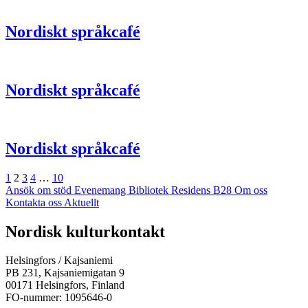
Nordiskt språkcafé
Nordiskt språkcafé
Nordiskt språkcafé
Föregående
Sida
Sida
Sida
Sida
Sida
Nästa
1
2
3
4
…
10
Ansök om stöd
Evenemang
Bibliotek
Residens B28
Om oss
Kontakta oss
Aktuellt
Facebook:
Instagram:
TikTok:
Youtube:
Vimeo:
Nordisk kulturkontakt
Öppnas
Öppnas
Öppnas
Öppnas
Öppnas
i
i
i
i
i
Helsingfors / Kajsaniemi
en
en
en
en
en
PB 231, Kajsaniemigatan 9
ny
ny
ny
ny
ny
00171 Helsingfors, Finland
flik
flik
flik
flik
flik
FO-nummer: 1095646-0