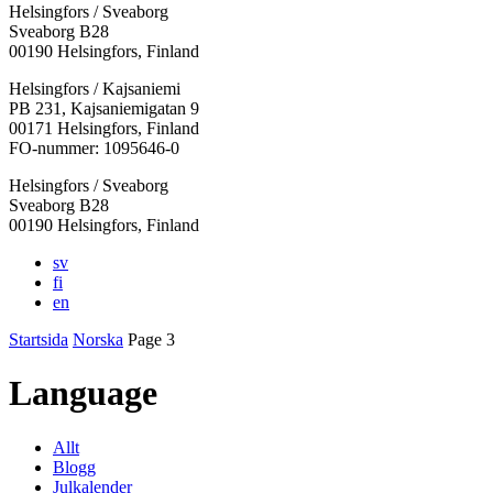
Helsingfors / Sveaborg
Sveaborg B28
00190 Helsingfors, Finland
Facebook:
Instagram:
TikTok:
Youtube:
Vimeo:
Helsingfors / Kajsaniemi
Öppnas
Öppnas
Öppnas
Öppnas
Öppnas
PB 231, Kajsaniemigatan 9
i
i
i
i
i
00171 Helsingfors, Finland
en
en
en
en
en
FO-nummer: 1095646-0
ny
ny
ny
ny
ny
Helsingfors / Sveaborg
flik
flik
flik
flik
flik
Sveaborg B28
00190 Helsingfors, Finland
sv
fi
en
Startsida
Norska
Page 3
Language
Allt
Blogg
Julkalender