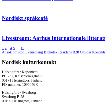
Nordiskt språkcafé
Livestream: Aarhus Internationale littera
Föregående
Sida
Sida
Sida
Sida
Sida
Sida
Nästa
1
2
3
4
5
…
10
Ansök om stöd
Evenemang
Bibliotek
Residens B28
Om oss
Kontakt
Facebook:
Instagram:
TikTok:
Youtube:
Vimeo:
Nordisk kulturkontakt
Öppnas
Öppnas
Öppnas
Öppnas
Öppnas
i
i
i
i
i
Helsingfors / Kajsaniemi
en
en
en
en
en
PB 231, Kajsaniemigatan 9
ny
ny
ny
ny
ny
00171 Helsingfors, Finland
flik
flik
flik
flik
flik
FO-nummer: 1095646-0
Helsingfors / Sveaborg
Sveaborg B 28
00190 Helsingfors, Finland