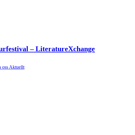
turfestival – LiteratureXchange
a oss
Aktuellt