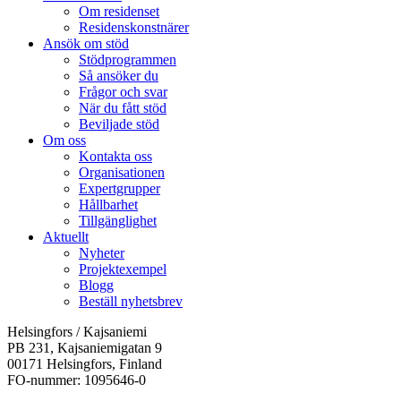
Om residenset
Residenskonstnärer
Ansök om stöd
Stödprogrammen
Så ansöker du
Frågor och svar
När du fått stöd
Beviljade stöd
Om oss
Kontakta oss
Organisationen
Expertgrupper
Hållbarhet
Tillgänglighet
Aktuellt
Nyheter
Projektexempel
Blogg
Beställ nyhetsbrev
Helsingfors / Kajsaniemi
PB 231, Kajsaniemigatan 9
00171 Helsingfors, Finland
FO-nummer: 1095646-0