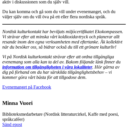
aktiv i diskussionen som du själv vill.
Du kan komma och gå som du vill under evenemanget, och du
väljer själv om du vill öva på ett eller flera nordiska språk.
Nordisk kulturkontakt har beviljats miljöcertifikatet Ekokompassen.
Vi strävar efter att minska vårt koldioxidavtryck och planerar allt
resande inom den egna verksamheten med eftertanke. Åk kollektivt
när du besöker oss, så bidrar också du till ett grönare kulturliv!
Vi på Nordisk kulturkontakt strävar efter att ordna tillgängliga
evenemang som alla kan ta del av. Bakom följande länk finner du
information om tillgängligheten i våra lokaliteter
. Hör gärna av
dig på förhand om du har särskilda tillgänglighetsbehov – vi
kommer göra vårt bästa för att tillgodose dem.
Öppnas
Evenemanget på Facebook
i
en
ny
Minna Vuori
flik
Biblioteks­medarbetare (Nordisk litteraturcirkel, Kaffe med poesi,
språkcaféer)
Sänd
Sänd epost