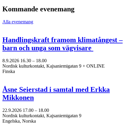
epost
till
Kommande evenemang
minna.vuori@nkk.org
Alla evenemang
Handlingskraft framom klimatångest –
barn och unga som vägvisare
8.9.2026
16.30 –
18.00
Nordisk kulturkontakt, Kajsaniemigatan 9 + ONLINE
Finska
Åsne Seierstad i samtal med Erkka
Mikkonen
22.9.2026
17.00 –
18.00
Nordisk kulturkontakt, Kajsaniemigatan 9
Engelska, Norska