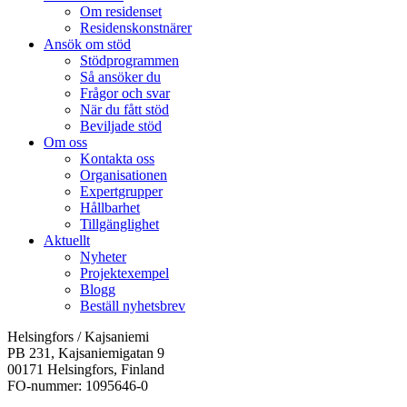
Om residenset
Residenskonstnärer
Ansök om stöd
Stödprogrammen
Så ansöker du
Frågor och svar
När du fått stöd
Beviljade stöd
Om oss
Kontakta oss
Organisationen
Expertgrupper
Hållbarhet
Tillgänglighet
Aktuellt
Nyheter
Projektexempel
Blogg
Beställ nyhetsbrev
Helsingfors / Kajsaniemi
PB 231, Kajsaniemigatan 9
00171 Helsingfors, Finland
FO-nummer: 1095646-0