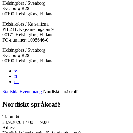
Helsingfors / Sveaborg
Sveaborg B28
00190 Helsingfors, Finland
Facebook:
Instagram:
TikTok:
Youtube:
Vimeo:
Helsingfors / Kajsaniemi
Öppnas
Öppnas
Öppnas
Öppnas
Öppnas
PB 231, Kajsaniemigatan 9
i
i
i
i
i
00171 Helsingfors, Finland
en
en
en
en
en
FO-nummer: 1095646-0
ny
ny
ny
ny
ny
Helsingfors / Sveaborg
flik
flik
flik
flik
flik
Sveaborg B28
00190 Helsingfors, Finland
sv
fi
en
Startsida
Evenemang
Nordiskt språkcafé
Nordiskt språkcafé
Tidpunkt
23.9.2026
17.00 –
19.00
Adress
Nordisk kulturkontakt, Kajsaniemigatan 9