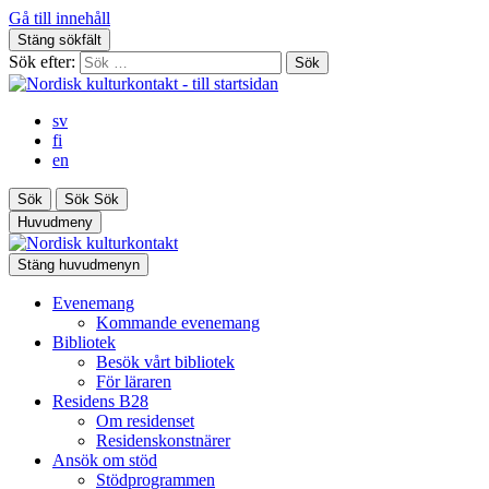
Gå till innehåll
Stäng sökfält
Sök efter:
sv
fi
en
Sök
Sök
Sök
Huvudmeny
Stäng huvudmenyn
Evenemang
Kommande evenemang
Bibliotek
Besök vårt bibliotek
För läraren
Residens B28
Om residenset
Residenskonstnärer
Ansök om stöd
Stödprogrammen