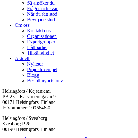
Så ansöker du
Frågor och svar
När du fått stöd
Beviljade stöd
Om oss
Kontakta oss
Organisationen
Expertgrupper
Hållbarhet
Tillgänglighet
Aktuellt
Nyheter
Projektexempel
Blogg
Beställ nyhetsbrev
Helsingfors / Kajsaniemi
PB 231, Kajsaniemigatan 9
00171 Helsingfors, Finland
FO-nummer: 1095646-0
Helsingfors / Sveaborg
Sveaborg B28
00190 Helsingfors, Finland