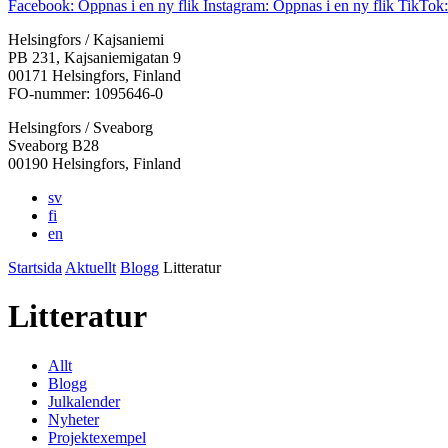
Facebook: Öppnas i en ny flik
Instagram: Öppnas i en ny flik
TikTok:
Helsingfors / Kajsaniemi
PB 231, Kajsaniemigatan 9
00171 Helsingfors, Finland
FO-nummer: 1095646-0
Helsingfors / Sveaborg
Sveaborg B28
00190 Helsingfors, Finland
sv
fi
en
Startsida
Aktuellt
Blogg
Litteratur
Litteratur
Allt
Blogg
Julkalender
Nyheter
Projektexempel