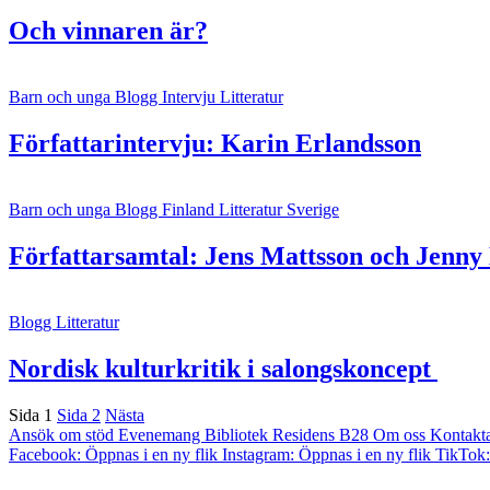
Och vinnaren är?
Barn och unga
Blogg
Intervju
Litteratur
Författarintervju: Karin Erlandsson
Barn och unga
Blogg
Finland
Litteratur
Sverige
Författarsamtal: Jens Mattsson och Jenny
Blogg
Litteratur
Nordisk kulturkritik i salongskoncept
Sida
1
Sida
2
Nästa
Ansök om stöd
Evenemang
Bibliotek
Residens B28
Om oss
Kontakt
Facebook: Öppnas i en ny flik
Instagram: Öppnas i en ny flik
TikTok: