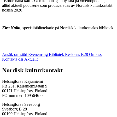
“Borde hålla käft”. Och kom ihåg att lyssna på #metoopodden, en
alltid aktuell poddserie som producerades av Nordisk kulturkontakt
hösten 2020!
Kira Nalin
, specialbibliotekarie på Nordisk kulturkontakts bibliotek
Ansök om stöd
Evenemang
Bibliotek
Residens B28
Om oss
Kontakta oss
Aktuellt
Facebook:
Instagram:
TikTok:
Youtube:
Vimeo:
Nordisk kulturkontakt
Öppnas
Öppnas
Öppnas
Öppnas
Öppnas
i
i
i
i
i
Helsingfors / Kajsaniemi
en
en
en
en
en
PB 231, Kajsaniemigatan 9
ny
ny
ny
ny
ny
00171 Helsingfors, Finland
flik
flik
flik
flik
flik
FO-nummer: 1095646-0
Helsingfors / Sveaborg
Sveaborg B 28
00190 Helsingfors, Finland