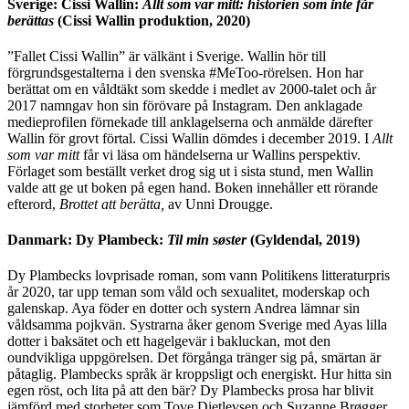
Sverige: Cissi Wallin:
Allt som var mitt: historien som inte får
berättas
(Cissi Wallin produktion, 2020)
”Fallet Cissi Wallin” är välkänt i Sverige. Wallin hör till
förgrundsgestalterna i den svenska #MeToo-rörelsen. Hon har
berättat om en våldtäkt som skedde i medlet av 2000-talet och år
2017 namngav hon sin förövare på Instagram. Den anklagade
medieprofilen förnekade till anklagelserna och anmälde därefter
Wallin för grovt förtal. Cissi Wallin dömdes i december 2019. I
Allt
som var mitt
får vi läsa om händelserna ur Wallins perspektiv.
Förlaget som beställt verket drog sig ut i sista stund, men Wallin
valde att ge ut boken på egen hand. Boken innehåller ett rörande
efterord,
Brottet att berätta,
av Unni Drougge.
Danmark: Dy Plambeck:
Til min søster
(Gyldendal, 2019)
Dy Plambecks lovprisade roman, som vann Politikens litteraturpris
år 2020, tar upp teman som våld och sexualitet, moderskap och
galenskap. Aya föder en dotter och systern Andrea lämnar sin
våldsamma pojkvän. Systrarna åker genom Sverige med Ayas lilla
dotter i baksätet och ett hagelgevär i bakluckan, mot den
oundvikliga uppgörelsen. Det förgånga tränger sig på, smärtan är
påtaglig. Plambecks språk är kroppsligt och energiskt. Hur hitta sin
egen röst, och lita på att den bär? Dy Plambecks prosa har blivit
jämförd med storheter som Tove Dietlevsen och Suzanne Brøgger.