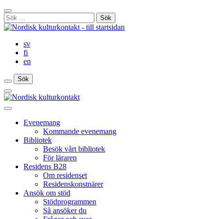
Gå
Stäng
till
Sök
sökfält
innehåll
efter:
sv
fi
en
Sök
Sök
Sök
Huvudmeny
Stäng
huvudmenyn
Evenemang
Kommande evenemang
Bibliotek
Besök vårt bibliotek
För läraren
Residens B28
Om residenset
Residenskonstnärer
Ansök om stöd
Stödprogrammen
Så ansöker du