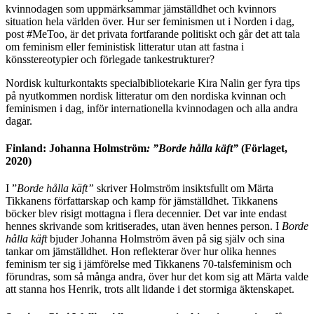
kvinnodagen som uppmärksammar jämställdhet och kvinnors
situation hela världen över. Hur ser feminismen ut i Norden i dag,
post #MeToo, är det privata fortfarande politiskt och går det att tala
om feminism eller feministisk litteratur utan att fastna i
könsstereotypier och förlegade tankestrukturer?
Nordisk kulturkontakts specialbibliotekarie Kira Nalin ger fyra tips
på nyutkommen nordisk litteratur om den nordiska kvinnan och
feminismen i dag, inför internationella kvinnodagen och alla andra
dagar.
Finland: Johanna Holmström
: ”Borde hålla käft”
(Förlaget,
2020)
I ”
Borde hålla käft”
skriver Holmström insiktsfullt om Märta
Tikkanens författarskap och kamp för jämställdhet. Tikkanens
böcker blev risigt mottagna i flera decennier. Det var inte endast
hennes skrivande som kritiserades, utan även hennes person. I
Borde
hålla käft
bjuder Johanna Holmström även på sig själv och sina
tankar om jämställdhet. Hon reflekterar över hur olika hennes
feminism ter sig i jämförelse med Tikkanens 70-talsfeminism och
förundras, som så många andra, över hur det kom sig att Märta valde
att stanna hos Henrik, trots allt lidande i det stormiga äktenskapet.