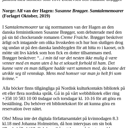
Norge: Alf van der
Hagen:
Susanne Br
øgger.
Samtalememoarer
(Forlaget Oktober, 2019)
I
Samtalememoarer
tar sig norrmannen van der Hagen an den
danska feministikonen Susanne Brøgger, som debuterade med den
på sin tid chockerande romanen
Creme Fraiche.
Brøgger beskriver
ärligt och intagande om olika livsskeden och hur hon slutligen drog
sig undan ut på den danska landsbygden för att hitta ro i kaoset, och
mötte sitt livs kärlek som hon fick en dotter tillsammans med.
Brøgger beskriver: “
…
i min tid var det nesten ikke mulig å v
ære
venner med en mann
uten å ha et seksuelt forhold til ham. Det
kunne være en man tidligere hadde vært sammen med, da kunne det
utvikle seg til vennskap. Mens med homser var man jo helt fri som
kvinne.”
Alla böcker finns tillgängliga på Nordisk kulturkontakts bibliotek på
ett eller flera nordiska språk. Gå in på vårt webbibliotek eller ring
+358 10 583 10 00 tisdagar och torsdagar kl. 10-16 för att göra en
beställning. Du behöver ett bibliotekskort för att kunna göra en
reservation över nätet.
Obs! Missa inte det digitala författarsamtalet på kvinnodagen 8.3
kl.18 med Johanna Holmström, då hon intervjuas om sin bok