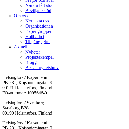
Frågor och svar
När du fått stöd
Beviljade stöd
Om oss
Kontakta oss
Organisationen
Expertgrupper
Hållbarhet
Tillgänglighet
Aktuellt
Nyheter
Projektexempel
Blogg
Beställ nyhetsbrev
Helsingfors / Kajsaniemi
PB 231, Kajsaniemigatan 9
00171 Helsingfors, Finland
FO-nummer: 1095646-0
Helsingfors / Sveaborg
Sveaborg B28
00190 Helsingfors, Finland
Facebook:
Instagram:
TikTok:
Youtube:
Vimeo:
Helsingfors / Kajsaniemi
Öppnas
Öppnas
Öppnas
Öppnas
Öppnas
PB 231, Kajsaniemigatan 9