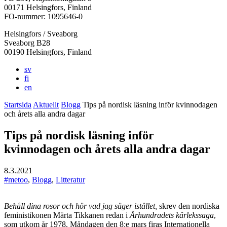
i
i
i
i
i
00171 Helsingfors, Finland
en
en
en
en
en
FO-nummer: 1095646-0
ny
ny
ny
ny
ny
Helsingfors / Sveaborg
flik
flik
flik
flik
flik
Sveaborg B28
00190 Helsingfors, Finland
sv
fi
en
Startsida
Aktuellt
Blogg
Tips på nordisk läsning inför kvinnodagen
och årets alla andra dagar
Tips på nordisk läsning inför
kvinnodagen och årets alla andra dagar
8.3.2021
#metoo
,
Blogg
,
Litteratur
Behåll dina rosor och hör vad jag säger istället,
skrev den nordiska
feministikonen Märta Tikkanen redan i
Århundradets kärlekssaga
,
som utkom år 1978. Måndagen den 8:e mars firas Internationella