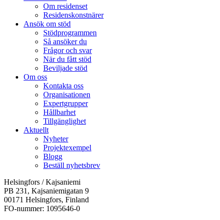
Om residenset
Residenskonstnärer
Ansök om stöd
Stödprogrammen
Så ansöker du
Frågor och svar
När du fått stöd
Beviljade stöd
Om oss
Kontakta oss
Organisationen
Expertgrupper
Hållbarhet
Tillgänglighet
Aktuellt
Nyheter
Projektexempel
Blogg
Beställ nyhetsbrev
Helsingfors / Kajsaniemi
PB 231, Kajsaniemigatan 9
00171 Helsingfors, Finland
FO-nummer: 1095646-0