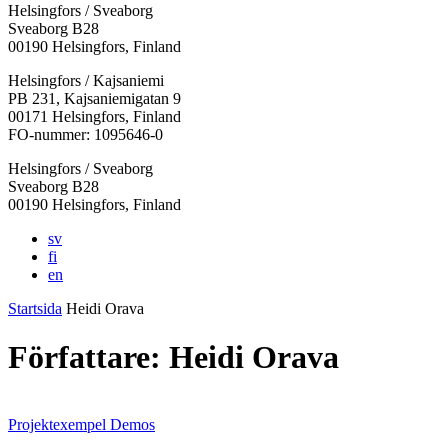
Helsingfors / Sveaborg
Sveaborg B28
00190 Helsingfors, Finland
Facebook:
Instagram:
TikTok:
Youtube:
Vimeo:
Helsingfors / Kajsaniemi
Öppnas
Öppnas
Öppnas
Öppnas
Öppnas
PB 231, Kajsaniemigatan 9
i
i
i
i
i
00171 Helsingfors, Finland
en
en
en
en
en
FO-nummer: 1095646-0
ny
ny
ny
ny
ny
Helsingfors / Sveaborg
flik
flik
flik
flik
flik
Sveaborg B28
00190 Helsingfors, Finland
sv
fi
en
Startsida
Heidi Orava
Författare:
Heidi Orava
Projektexempel
Demos