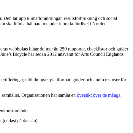
er. Den tar upp klimatförändringar, resursförbrukning och social
m ska främja hållbara metoder inom kulturlivet i Norden.
deras webbplats hittar du mer än 250 rapporter, checklistor och guider
a. Julie’s Bicycle har sedan 2012 ansvarat för Arts Council Englands
rtifieringar, utbildningar, plattformar, guider och andra resurser för
v samhället. Organisationen har samlat en
översikt över de många
scenkonstområdet.
t (endast på danska).