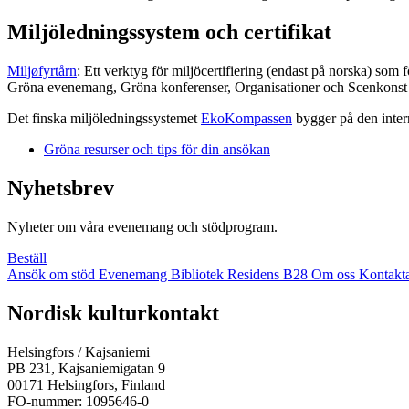
Miljöledningssystem och certifikat
Miljøfyrtårn
: Ett verktyg för miljöcertifiering (endast på norska) som 
Gröna evenemang, Gröna konferenser, Organisationer och Scenkonst är
Det finska miljöledningssystemet
EkoKompassen
bygger på den inter
Gröna resurser och tips för din ansökan
Nyhetsbrev
Nyheter om våra evenemang och stödprogram.
Beställ
Ansök om stöd
Evenemang
Bibliotek
Residens B28
Om oss
Kontakt
Facebook:
Instagram:
TikTok:
Youtube:
Vimeo:
Nordisk kulturkontakt
Öppnas
Öppnas
Öppnas
Öppnas
Öppnas
i
i
i
i
i
Helsingfors / Kajsaniemi
en
en
en
en
en
PB 231, Kajsaniemigatan 9
ny
ny
ny
ny
ny
00171 Helsingfors, Finland
flik
flik
flik
flik
flik
FO-nummer: 1095646-0