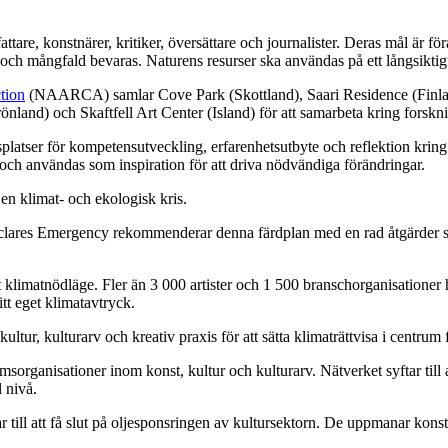
attare, konstnärer, kritiker, översättare och journalister. Deras mål är fö
och mångfald bevaras. Naturens resurser ska användas på ett långsiktigt
tion
(NAARCA) samlar Cove Park (Skottland), Saari Residence (Finla
önland) och Skaftfell Art Center (Island) för att samarbeta kring forskni
atser för kompetensutveckling, erfarenhetsutbyte och reflektion kring vår
och användas som inspiration för att driva nödvändiga förändringar.
 en klimat- och ekologisk kris.
clares Emergency rekommenderar denna färdplan med en rad åtgärder som 
 klimatnödläge. Fler än 3 000 artister och 1 500 branschorganisationer h
itt eget klimatavtryck.
, kultur, kulturarv och kreativ praxis för att sätta klimaträttvisa i cent
organisationer inom konst, kultur och kulturarv. Nätverket syftar till a
l nivå.
till att få slut på oljesponsringen av kultursektorn. De uppmanar konst- 