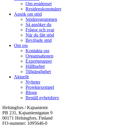
Om residenset
Residenskonstnärer
Ansök om stöd
Stödprogrammen
Så ansöker du
Frågor och svar
När du fått stöd
Beviljade stöd
Om oss
Kontakta oss
Organisationen
Expertgrupper
Hållbarhet
Tillgänglighet
Aktuellt
Nyheter
Projektexempel
Blogg
Beställ nyhetsbrev
Helsingfors / Kajsaniemi
PB 231, Kajsaniemigatan 9
00171 Helsingfors, Finland
FO-nummer: 1095646-0