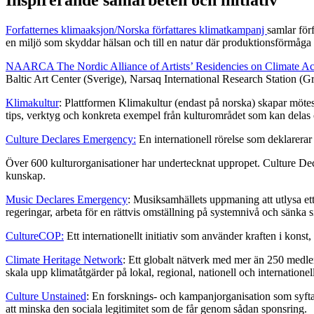
Inspirerande samarbeten och initiativ
Forfatternes klimaaksjon/Norska författares klimatkampanj
samlar förf
en miljö som skyddar hälsan och till en natur där produktionsförmåga 
NAARCA The Nordic Alliance of Artists’ Residencies on Climate Ac
Baltic Art Center (Sverige), Narsaq International Research Station (Gr
Klimakultur
: Plattformen Klimakultur (endast på norska) skapar mötespl
tips, verktyg och konkreta exempel från kulturområdet som kan delas 
Culture Declares Emergency:
En internationell rörelse som deklarerar
Över 600 kulturorganisationer har undertecknat uppropet. Culture De
kunskap.
Music Declares Emergency
: Musiksamhällets uppmaning att utlysa ett
regeringar, arbeta för en rättvis omställning på systemnivå och sänka s
CultureCOP
:
Ett internationellt initiativ som använder kraften i konst
Climate Heritage Network
: Ett globalt nätverk med mer än 250 medlems
skala upp klimatåtgärder på lokal, regional, nationell och internationel
Culture Unstained
: En forsknings- och kampanjorganisation som syftar 
att minska den sociala legitimitet som de får genom sådan sponsring.