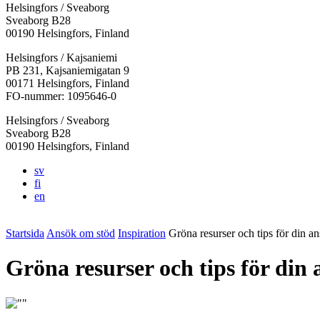
Helsingfors / Sveaborg
Sveaborg B28
00190 Helsingfors, Finland
Facebook:
Instagram:
TikTok:
Youtube:
Vimeo:
Helsingfors / Kajsaniemi
Öppnas
Öppnas
Öppnas
Öppnas
Öppnas
PB 231, Kajsaniemigatan 9
i
i
i
i
i
00171 Helsingfors, Finland
en
en
en
en
en
FO-nummer: 1095646-0
ny
ny
ny
ny
ny
Helsingfors / Sveaborg
flik
flik
flik
flik
flik
Sveaborg B28
00190 Helsingfors, Finland
sv
fi
en
Startsida
Ansök om stöd
Inspiration
Gröna resurser och tips för din a
Gröna resurser och tips för din