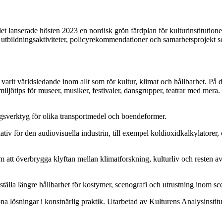
et lanserade hösten 2023 en nordisk grön färdplan för kulturinstitution
tbildningsaktiviteter, policyrekommendationer och samarbetsprojekt so
 varit världsledande inom allt som rör kultur, klimat och hållbarhet. På 
ch miljötips för museer, musiker, festivaler, dansgrupper, teatrar med mer
gsverktyg för olika transportmedel och boendeformer.
v för den audiovisuella industrin, till exempel koldioxidkalkylatorer, ce
m att överbrygga klyftan mellan klimatforskning, kulturliv och resten a
erställa längre hållbarhet för kostymer, scenografi och utrustning inom 
na lösningar i konstnärlig praktik. Utarbetad av Kulturens Analysinstitu