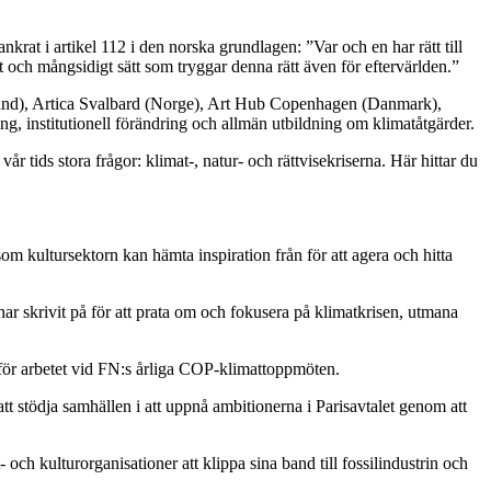
rankrat i artikel 112 i den norska grundlagen: ”Var och en har rätt till
 och mångsidigt sätt som tryggar denna rätt även för eftervärlden.”
nd), Artica Svalbard (Norge), Art Hub Copenhagen (Danmark),
ng, institutionell förändring och allmän utbildning om klimatåtgärder.
 tids stora frågor: klimat-, natur- och rättvisekriserna. Här hittar du
kultursektorn kan hämta inspiration från för att agera och hitta
ar skrivit på för att prata om och fokusera på klimatkrisen, utmana
rum för arbetet vid FN:s årliga COP-klimattoppmöten.
tt stödja samhällen i att uppnå ambitionerna i Parisavtalet genom att
och kulturorganisationer att klippa sina band till fossilindustrin och