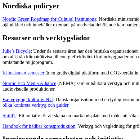
Nordiska policyer
Nordic Green Roadmap for Cultural Institutions
: Nordiska ministerråd
ojämlikhet och innehåller exempel på medvetandehöjande kampanjer, u
Resurser och verktygslådor
Julie’s Bicycle
: Under de senaste åren har den brittiska organisationen
om allt från klimaträttvisa till energieffektivitet i kulturbyggnader o
omfattande miljöprogram.
Klimatsmart semester
är en gratis digital plattform med CO2-beräknin
Nordic Eco Media Alliance
(NEMA) samlar hållbara verktyg och initiati
audiovisuella produktioner.
Bæredygtigt kulturliv NU
: Dansk organisation med en tydlig vision o
olika konkreta verktyg och guider.
ShiftIT
: Ett initiativ för att skapa en marknadsplats med målet att säk
Handbok för hållbar konstproduktion
: Verktyg och vägledning för grö