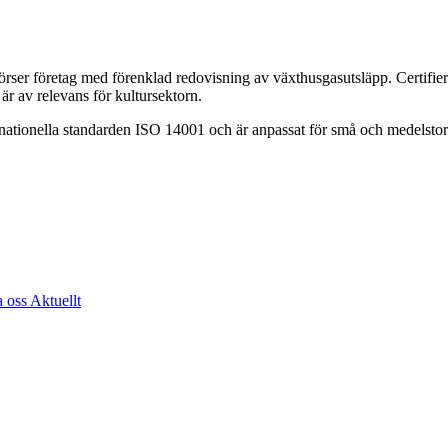
förser företag med förenklad redovisning av växthusgasutsläpp. Certifieri
 av relevans för kultursektorn.
nationella standarden ISO 14001 och är anpassat för små och medelstora
a oss
Aktuellt