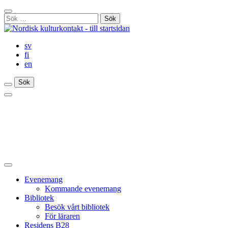
Gå
Stäng
till
Sök
sökfält
innehåll
efter:
sv
fi
en
Sök
Sök
Sök
Huvudmeny
Stäng
huvudmenyn
Evenemang
Kommande evenemang
Bibliotek
Besök vårt bibliotek
För läraren
Residens B28