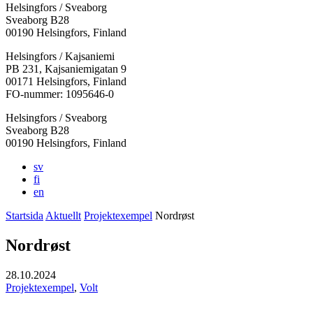
Helsingfors / Sveaborg
Sveaborg B28
00190 Helsingfors, Finland
Facebook:
Instagram:
TikTok:
Youtube:
Vimeo:
Helsingfors / Kajsaniemi
Öppnas
Öppnas
Öppnas
Öppnas
Öppnas
PB 231, Kajsaniemigatan 9
i
i
i
i
i
00171 Helsingfors, Finland
en
en
en
en
en
FO-nummer: 1095646-0
ny
ny
ny
ny
ny
Helsingfors / Sveaborg
flik
flik
flik
flik
flik
Sveaborg B28
00190 Helsingfors, Finland
sv
fi
en
Startsida
Aktuellt
Projektexempel
Nordrøst
Nordrøst
28.10.2024
Projektexempel
,
Volt