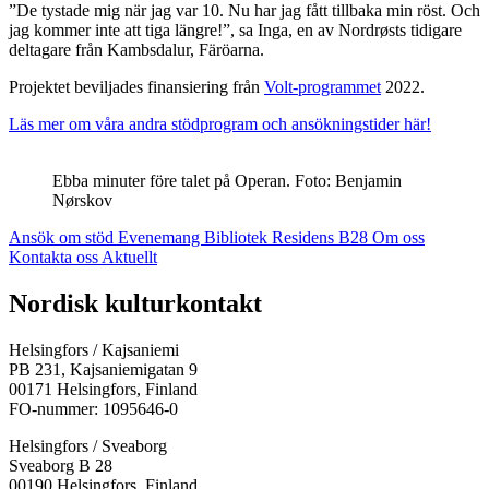
”De tystade mig när jag var 10. Nu har jag fått tillbaka min röst. Och
jag kommer inte att tiga längre!”, sa Inga, en av Nordrøsts tidigare
deltagare från Kambsdalur, Färöarna.
Projektet beviljades finansiering från
Volt-programmet
2022.
Läs mer om våra andra stödprogram och ansökningstider här!
Ebba minuter före talet på Operan. Foto: Benjamin
Nørskov
Ansök om stöd
Evenemang
Bibliotek
Residens B28
Om oss
Kontakta oss
Aktuellt
Facebook:
Instagram:
TikTok:
Youtube:
Vimeo:
Nordisk kulturkontakt
Öppnas
Öppnas
Öppnas
Öppnas
Öppnas
i
i
i
i
i
Helsingfors / Kajsaniemi
en
en
en
en
en
PB 231, Kajsaniemigatan 9
ny
ny
ny
ny
ny
00171 Helsingfors, Finland
flik
flik
flik
flik
flik
FO-nummer: 1095646-0
Helsingfors / Sveaborg
Sveaborg B 28
00190 Helsingfors, Finland