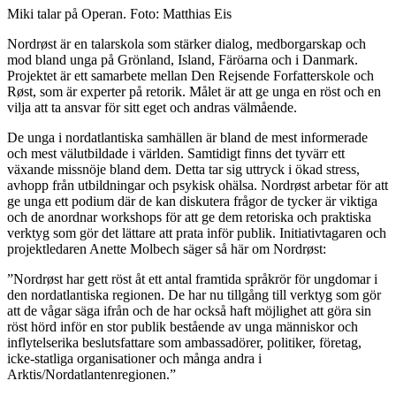
Miki talar på Operan. Foto: Matthias Eis
Nordrøst är en talarskola som stärker dialog, medborgarskap och
mod bland unga på Grönland, Island, Färöarna och i Danmark.
Projektet är ett samarbete mellan Den Rejsende Forfatterskole och
Røst, som är experter på retorik. Målet är att ge unga en röst och en
vilja att ta ansvar för sitt eget och andras välmående.
De unga i nordatlantiska samhällen är bland de mest informerade
och mest välutbildade i världen. Samtidigt finns det tyvärr ett
växande missnöje bland dem. Detta tar sig uttryck i ökad stress,
avhopp från utbildningar och psykisk ohälsa. Nordrøst arbetar för att
ge unga ett podium där de kan diskutera frågor de tycker är viktiga
och de anordnar workshops för att ge dem retoriska och praktiska
verktyg som gör det lättare att prata inför publik. Initiativtagaren och
projektledaren Anette Molbech säger så här om Nordrøst:
”Nordrøst har gett röst åt ett antal framtida språkrör för ungdomar i
den nordatlantiska regionen. De har nu tillgång till verktyg som gör
att de vågar säga ifrån och de har också haft möjlighet att göra sin
röst hörd inför en stor publik bestående av unga människor och
inflytelserika beslutsfattare som ambassadörer, politiker, företag,
icke-statliga organisationer och många andra i
Arktis/Nordatlantenregionen.”