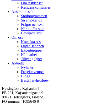
Om residenset
Residenskonstnärer
Ansök om stöd
Stödprogrammen
Så ansöker du
Frågor och svar
När du fått stöd
Beviljade stöd
Om oss
Kontakta oss
Organisationen
Expertgrupper
Hållbarhet
Tillgänglighet
Aktuellt
Nyheter
Projektexempel
Blogg
Beställ nyhetsbrev
Helsingfors / Kajsaniemi
PB 231, Kajsaniemigatan 9
00171 Helsingfors, Finland
FO-nummer: 1095646-0