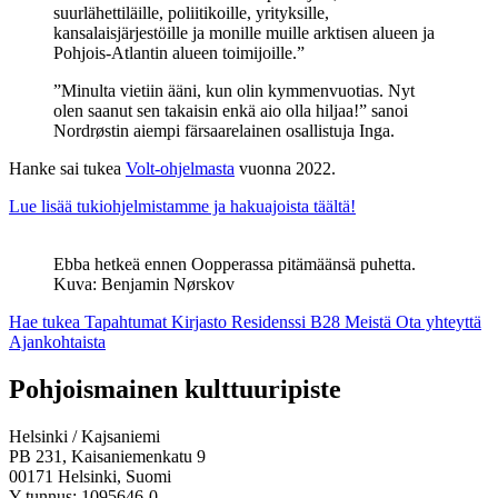
suurlähettiläille, poliitikoille, yrityksille,
kansalaisjärjestöille ja monille muille arktisen alueen ja
Pohjois-Atlantin alueen toimijoille.”
”Minulta vietiin ääni, kun olin kymmenvuotias. Nyt
olen saanut sen takaisin enkä aio olla hiljaa!” sanoi
Nordrøstin aiempi färsaarelainen osallistuja Inga.
Hanke sai tukea
Volt-ohjelmasta
vuonna 2022.
Lue lisää tukiohjelmistamme ja hakuajoista täältä!
Ebba hetkeä ennen Oopperassa pitämäänsä puhetta.
Kuva: Benjamin Nørskov
Hae tukea
Tapahtumat
Kirjasto
Residenssi B28
Meistä
Ota yhteyttä
Ajankohtaista
Facebook:
Instagram:
TikTok:
Youtube:
Vimeo:
Pohjoismainen kulttuuripiste
Avataan
Avataan
Avataan
Avataan
Avataan
uuteen
uuteen
uuteen
uuteen
uuteen
Helsinki / Kajsaniemi
välilehteen
välilehteen
välilehteen
välilehteen
välilehteen
PB 231, Kaisaniemenkatu 9
00171 Helsinki, Suomi
Y-tunnus: 1095646-0