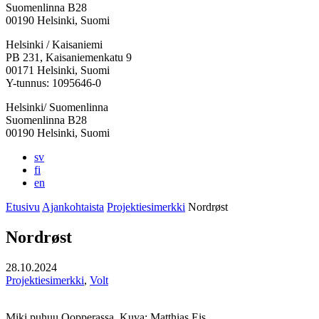
Suomenlinna B28
00190 Helsinki, Suomi
Facebook:
Instagram:
TikTok:
Youtube:
Vimeo:
Helsinki / Kaisaniemi
Avataan
Avataan
Avataan
Avataan
Avataan
PB 231, Kaisaniemenkatu 9
uuteen
uuteen
uuteen
uuteen
uuteen
00171 Helsinki, Suomi
välilehteen
välilehteen
välilehteen
välilehteen
välilehteen
Y-tunnus: 1095646-0
Helsinki/ Suomenlinna
Suomenlinna B28
00190 Helsinki, Suomi
sv
fi
en
Etusivu
Ajankohtaista
Projektiesimerkki
Nordrøst
Nordrøst
28.10.2024
Projektiesimerkki
,
Volt
Miki puhuu Oopperassa. Kuva: Matthias Eis