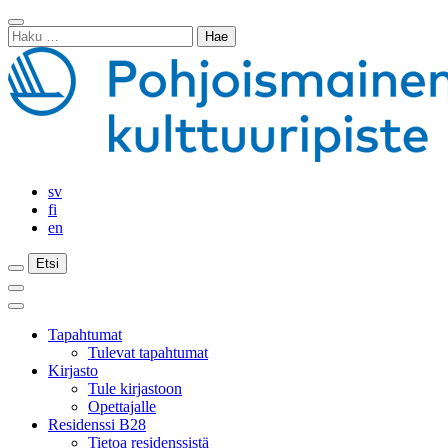
Siirry
Sulje
sisältöön
Haku:
haku
sv
fi
en
Etsi
Etsi
Etsi
Päävalikko
Sulje
päävalikko
Tapahtumat
Tulevat tapahtumat
Kirjasto
Tule kirjastoon
Opettajalle
Residenssi B28
Tietoa residenssistä