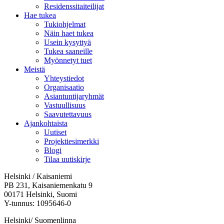
Residenssitaiteilijat
Hae tukea
Tukiohjelmat
Näin haet tukea
Usein kysyttyä
Tukea saaneille
Myönnetyt tuet
Meistä
Yhteystiedot
Organisaatio
Asiantuntijaryhmät
Vastuullisuus
Saavutettavuus
Ajankohtaista
Uutiset
Projektiesimerkki
Blogi
Tilaa uutiskirje
Helsinki / Kaisaniemi
PB 231, Kaisaniemenkatu 9
00171 Helsinki, Suomi
Y-tunnus: 1095646-0
Helsinki/ Suomenlinna