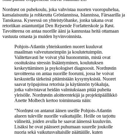
Nordrøst on puhekoulu, joka vahvistaa nuorten vuoropuhelua,
kansalaisuutta ja rohkeutta Grönlannissa, Islannissa, Färsaarilla ja
Tanskassa. Kyseessä on yhteistyöhanke, jonka takana ovat
retoriikan asiantuntijat Den Rejsende Forfatterskole ja Røst.
Tavoitteena on antaa nuorille ääni ja kannustaa heitä ottamaan
vastuuta omasta ja muiden hyvinvoinnista.
Pohjois-Atlantin yhteiskuntien nuoret kuuluvat
maailman valveutuneimpiin ja koulutetuimpiin.
Valitettavasti he voivat yhä huonommin, mistä ovat
osoituksina stressin lisääntyminen, koulutuksen
keskeyttäminen ja psykologiset diagnoosit. Nordrøstin
tavoitteena on antaa nuorille foorumi, jossa he voivat
keskustella tärkeinä pitämistään kysymyksistä. Nuoret
saavat työpajoissa retorisia ja käytännön työkaluja,
jotka vahvistavat heidän valmiuksiaan pitää puheita
yleisölle. Nordrøstin aloitteentekijä ja projektipäällikkö
Anette Molbech kertoo toiminnasta näin:
”Nordrøst on antanut äänen useille Pohjois-Atlantin
alueen tuleville nuorille vaikuttajille. Heille on tarjottu
välineitä, joiden avulla he saavat äänensä kuuluviin.
Lisäksi he ovat päässeet puhumaan suurelle joukolle
nuoria sekä vaikutusvaltaisille päättäjille, kuten