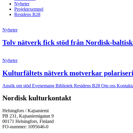
Nyheter
Projektexempel
Residens B28
Nyheter
Tolv nätverk fick stöd från Nordisk-balti
Nyheter
Kulturfältets nätverk motverkar polariser
Ansök om stöd
Evenemang
Bibliotek
Residens B28
Om oss
Kontakt
Facebook:
Instagram:
TikTok:
Youtube:
Vimeo:
Nordisk kulturkontakt
Öppnas
Öppnas
Öppnas
Öppnas
Öppnas
i
i
i
i
i
Helsingfors / Kajsaniemi
en
en
en
en
en
PB 231, Kajsaniemigatan 9
ny
ny
ny
ny
ny
00171 Helsingfors, Finland
flik
flik
flik
flik
flik
FO-nummer: 1095646-0