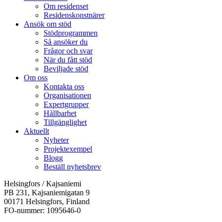
Om residenset
Residenskonstnärer
Ansök om stöd
Stödprogrammen
Så ansöker du
Frågor och svar
När du fått stöd
Beviljade stöd
Om oss
Kontakta oss
Organisationen
Expertgrupper
Hållbarhet
Tillgänglighet
Aktuellt
Nyheter
Projektexempel
Blogg
Beställ nyhetsbrev
Helsingfors / Kajsaniemi
PB 231, Kajsaniemigatan 9
00171 Helsingfors, Finland
FO-nummer: 1095646-0