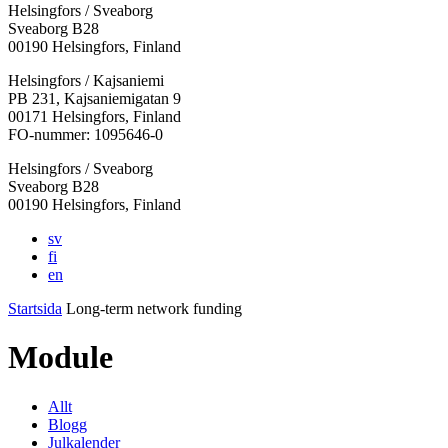
Helsingfors / Sveaborg
Sveaborg B28
00190 Helsingfors, Finland
Facebook:
Instagram:
TikTok:
Youtube:
Vimeo:
Helsingfors / Kajsaniemi
Öppnas
Öppnas
Öppnas
Öppnas
Öppnas
PB 231, Kajsaniemigatan 9
i
i
i
i
i
00171 Helsingfors, Finland
en
en
en
en
en
FO-nummer: 1095646-0
ny
ny
ny
ny
ny
Helsingfors / Sveaborg
flik
flik
flik
flik
flik
Sveaborg B28
00190 Helsingfors, Finland
sv
fi
en
Startsida
Long-term network funding
Module
Allt
Blogg
Julkalender