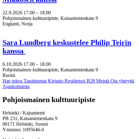
22.9.2026
17.00 –
18.00
Pohjoismainen kulttuuripiste, Kaisaniemenkatu 9
Englanti, Norja
Sara Lundberg keskustelee Philip Teirin
kanssa
6.10.2026
17.00 –
18.00
Pohjoismainen kulttuuripiste, Kaisaniemenkatu 9
Ruotsi
Hae tukea
Tapahtumat
Kirjasto
Residenssi B28
Meistä
Ota yhteyttä
Ajankohtaista
Facebook:
Instagram:
TikTok:
Youtube:
Vimeo:
Pohjoismainen kulttuuripiste
Avataan
Avataan
Avataan
Avataan
Avataan
uuteen
uuteen
uuteen
uuteen
uuteen
Helsinki / Kajsaniemi
välilehteen
välilehteen
välilehteen
välilehteen
välilehteen
PB 231, Kaisaniemenkatu 9
00171 Helsinki, Suomi
Y-tunnus: 1095646-0