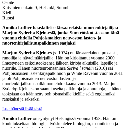
Osoite
Kaisaniemenkatu 9, Helsinki, Suomi
Kieli
Ruotsi
Annika Luther haastattelee färsaarelaista nuortenkirjailijaa
Marjun Syderbø Kjelnæsiä, jonka Sum rótskot -teos on tänä
vuonna ehdolla Pohjoismaiden neuvoston lasten- ja
nuortenkirjallisuuspalkinnon saajaksi.
Marjun Syderbø Kjelnæs
(s. 1974) on färsaarelainen prosaisti,
runoilija ja näytelmäkirjailija. Hän on kirjoittanut vuonna 2000
ilmestyneen esikoisteoksensa jälkeen kirjoja aikuisille, lapsille ja
nuorille. Hänen nuortenromaaninsa
Skriva í sandin
(2010) sai
Pohjoismaisen lastenkirjapalkinnon ja White Ravenin vuonna 2011
ja oli Pohjoismaiden neuvoston lasten- ja
nuortenkirjallisuuspalkinnon ehdokkaana vuonna 2013. Marjun
Syderbø Kjelnæs on saanut useita palkintoja ja apurahoja, ja hänen
teoksiaan on käännetty pohjoismaisille kielille sekä englanniksi,
ranskaksi ja saksaksi.
Lue hänestä lisää tästä
Annika Luther
on syntynyt Helsingissä vuonna 1958. Hän on
koulutukseltaan biologi ja työskentelee biologian, maantieteen ja