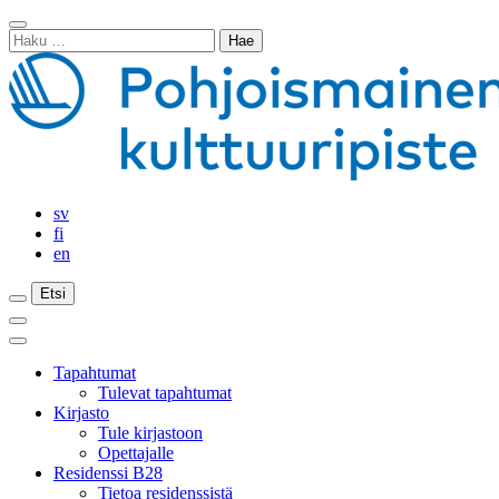
Siirry
Sulje
sisältöön
Haku:
haku
sv
fi
en
Etsi
Etsi
Etsi
Päävalikko
Sulje
päävalikko
Tapahtumat
Tulevat tapahtumat
Kirjasto
Tule kirjastoon
Opettajalle
Residenssi B28
Tietoa residenssistä