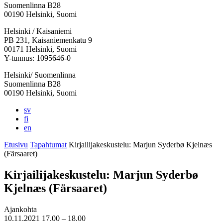
Suomenlinna B28
00190 Helsinki, Suomi
Facebook:
Instagram:
TikTok:
Youtube:
Vimeo:
Helsinki / Kaisaniemi
Avataan
Avataan
Avataan
Avataan
Avataan
PB 231, Kaisaniemenkatu 9
uuteen
uuteen
uuteen
uuteen
uuteen
00171 Helsinki, Suomi
välilehteen
välilehteen
välilehteen
välilehteen
välilehteen
Y-tunnus: 1095646-0
Helsinki/ Suomenlinna
Suomenlinna B28
00190 Helsinki, Suomi
sv
fi
en
Etusivu
Tapahtumat
Kirjailijakeskustelu: Marjun Syderbø Kjelnæs
(Färsaaret)
Kirjailijakeskustelu: Marjun Syderbø
Kjelnæs (Färsaaret)
Ajankohta
10.11.2021
17.00 –
18.00