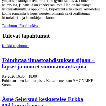
ympäristöekologian lehtorina Tölö gymnasiumissa. Luther on
naimisissa, ja hänellä on kahdeksan lasta. Hän on kääntänyt
tietokirjallisuutta ja oppikirjoja, kirjoittanut artikkeleita, arvosteluja,
kolme romaania ja kuusi nuortenromaania sekä osallistunut
historiakirjan ja keittokirjan tekoon.
Avataan
Tapahtuma Facebookissa
uuteen
välilehteen
Tulevat tapahtumat
Kaikki tapahtumat
Toimintaa ilmastoahdistuksen sijaan –
lapset ja nuoret suunnannäyttäjinä
8.9.2026
16.30 –
18.00
Pohjoismainen kulttuuripiste, Kaisaniemenkatu 9 + ONLINE
Suomi
Åsne Seierstad keskustelee Erkka
Mikkosen kanssa