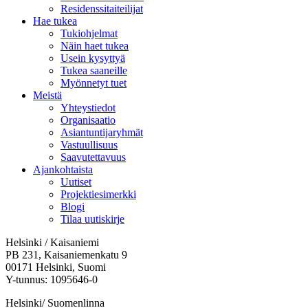
Residenssitaiteilijat
Hae tukea
Tukiohjelmat
Näin haet tukea
Usein kysyttyä
Tukea saaneille
Myönnetyt tuet
Meistä
Yhteystiedot
Organisaatio
Asiantuntijaryhmät
Vastuullisuus
Saavutettavuus
Ajankohtaista
Uutiset
Projektiesimerkki
Blogi
Tilaa uutiskirje
Helsinki / Kaisaniemi
PB 231, Kaisaniemenkatu 9
00171 Helsinki, Suomi
Y-tunnus: 1095646-0
Helsinki/ Suomenlinna