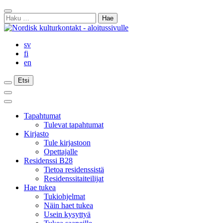
Siirry
Sulje
sisältöön
Haku:
haku
sv
fi
en
Etsi
Etsi
Etsi
Päävalikko
Sulje
päävalikko
Tapahtumat
Tulevat tapahtumat
Kirjasto
Tule kirjastoon
Opettajalle
Residenssi B28
Tietoa residenssistä
Residenssitaiteilijat
Hae tukea
Tukiohjelmat
Näin haet tukea
Usein kysyttyä