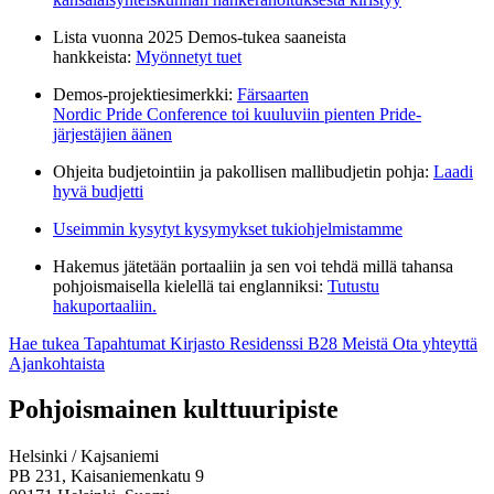
Lista vuonna 2025 Demos-tukea saaneista
hankkeista:
Myönnetyt tuet
Demos-projektiesimerkki:
Färsaarten
Nordic Pride Conference toi kuuluviin pienten Pride-
järjestäjien äänen
Ohjeita budjetointiin ja pakollisen mallibudjetin pohja:
Laadi
hyvä budjetti
Useimmin kysytyt kysymykset tukiohjelmistamme
Hakemus jätetään portaaliin ja sen voi tehdä millä tahansa
pohjoismaisella kielellä tai englanniksi:
Tutustu
hakuportaaliin.
Hae tukea
Tapahtumat
Kirjasto
Residenssi B28
Meistä
Ota yhteyttä
Ajankohtaista
Facebook:
Instagram:
TikTok:
Youtube:
Vimeo:
Pohjoismainen kulttuuripiste
Avataan
Avataan
Avataan
Avataan
Avataan
uuteen
uuteen
uuteen
uuteen
uuteen
Helsinki / Kajsaniemi
välilehteen
välilehteen
välilehteen
välilehteen
välilehteen
PB 231, Kaisaniemenkatu 9