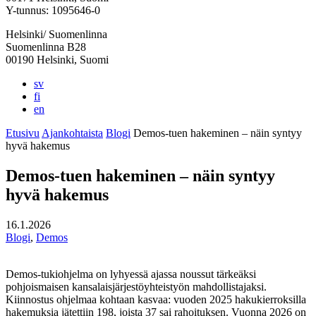
välilehteen
välilehteen
välilehteen
välilehteen
välilehteen
Y-tunnus: 1095646-0
Helsinki/ Suomenlinna
Suomenlinna B28
00190 Helsinki, Suomi
sv
fi
en
Etusivu
Ajankohtaista
Blogi
Demos-tuen hakeminen – näin syntyy
hyvä hakemus
Demos-tuen hakeminen – näin syntyy
hyvä hakemus
16.1.2026
Blogi
,
Demos
Demos-tukiohjelma on lyhyessä ajassa noussut tärkeäksi
pohjoismaisen kansalaisjärjestöyhteistyön mahdollistajaksi.
Kiinnostus ohjelmaa kohtaan kasvaa: vuoden 2025 hakukierroksilla
hakemuksia jätettiin 198, joista 37 sai rahoituksen. Vuonna 2026 on