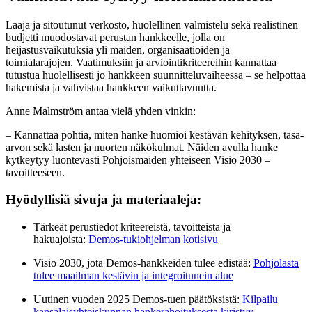
Laaja ja sitoutunut verkosto, huolellinen valmistelu sekä realistinen
budjetti muodostavat perustan hankkeelle, jolla on
heijastusvaikutuksia yli maiden, organisaatioiden ja
toimialarajojen. Vaatimuksiin ja arviointikriteereihin kannattaa
tutustua huolellisesti jo hankkeen suunnitteluvaiheessa – se helpottaa
hakemista ja vahvistaa hankkeen vaikuttavuutta.
Anne Malmström antaa vielä yhden vinkin:
– Kannattaa pohtia, miten hanke huomioi kestävän kehityksen, tasa-
arvon sekä lasten ja nuorten näkökulmat. Näiden avulla hanke
kytkeytyy luontevasti Pohjoismaiden yhteiseen Visio 2030 –
tavoitteeseen.
Hyödyllisiä sivuja ja materiaaleja:
Tärkeät perustiedot kriteereistä, tavoitteista ja
hakuajoista:
Demos-tukiohjelman kotisivu
Visio 2030, jota Demos-hankkeiden tulee edistää:
Pohjolasta
tulee maailman kestävin ja integroitunein alue
Uutinen vuoden 2025 Demos-tuen päätöksistä:
Kilpailu
kansalaisyhteiskunnan hankerahoituksesta kiristyy