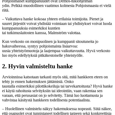
Pohjoismaiset kumppanuudet ovat Demos-tukiohjelman
ydin. Pelkkä muodollinen vaatimus kolmesta Pohjoismaasta ei vielä
riitä.
– Vaikuttava hanke kokoaa yhteen erilaisia toimijoita. Pienet ja
suuret järjestöt voivat yhdistää voimiaan tai yhdistykset voivat luoda
kumppanuuksia esimerkiksi kuntien
tai tutkimuslaitosten kanssa, Malmström valottaa.
Kun verkosto on monipuolinen ja kumppanit sitoutuneita jo
hakuvaiheessa, syntyy pohjoismaista lisäarvoa:
uusia yhteistyömuotoja ja laajempaa vaikuttavuutta. Hyvä verkosto
luo myös edellytyksiä pitkäkestoiselle yhteistyölle.
2. Hyvin valmisteltu hanke
Arvioinnissa katsotaan tarkasti myös sitä, mitä hankkeen eteen on
tehty jo ennen hakemuksen jättämistä. Onko
taustalla esimerkiksi pilottikokeiluja tai tarvekartoitusta? Hyvä hanke
ei käytä rahoitusta selvityksiin tai ideointiin, vaan rakentaa sen
varaan, että perusasiat on jo selvitetty. Tämä luo luottamusta ja
vahvistaa käsitystä hankkeen todellisesta potentiaalista.
– Huolellinen valmistelu näkyy hakemuksessa nopeasti. Siitä näkee,
että osapuolet ovat tunnistaneet todellisen tarpeen sekä konkreettisia