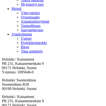
Tukea saaneille
Myönnetyt tuet
Meistä
Yhteystiedot
Organisaatio
Asiantuntijaryhmät
Vastuullisuus
Saavutettavuus
Ajankohtaista
Uutiset
Projektiesimerkki
Blogi
Tilaa uutiskirje
Helsinki / Kaisaniemi
PB 231, Kaisaniemenkatu 9
00171 Helsinki, Suomi
Y-tunnus: 1095646-0
Helsinki/ Suomenlinna
Suomenlinna B28
00190 Helsinki, Suomi
Facebook:
Instagram:
TikTok:
Youtube:
Vimeo:
Helsinki / Kaisaniemi
Avataan
Avataan
Avataan
Avataan
Avataan
PB 231, Kaisaniemenkatu 9
uuteen
uuteen
uuteen
uuteen
uuteen
00171 Helsinki, Suomi