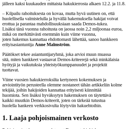
jälleen kaksi kuukauden mittaista hakukierrosta alkaen 12.2. ja 11.8.
– Kilpailu rahoituksesta on kovaa, mutta hyvä uutinen on, että
huolellisella valmistelulla ja hyvällä hakemuksella hakijat voivat
erottua ja parantaa mahdollisuuksiaan saada Demos-tukea.
Lisäksi tänä vuonna rahoitusta on jaossa noin 2,2 miljoonaa euroa,
mikä on merkittävästi enemmän kuin viime vuonna,
joten hakemus kannattaa ehdottomasti lähettää, sanoo hankkeen
erityisasiantuntija
Anne Malmström
.
Päätökset tekee asiantuntijaryhmä, joka arvioi muun muassa
sitä, miten hankkeet vastaavat Demos-kriteerejä sekä minkälaisia
hyötyjä ja vaikutuksia yhteistyökumppanuudet ja projektit
tuottavat.
Viime vuosien hakukierroksilta kertyneen kokemuksen ja
arviointityön perusteella olemme nostaneet tähän artikkeliin kolme
tekijää, joihin hakijoiden kannattaa erityisesti kiinnittää
huomiota. Sen lisäksi hyväksytyn hakemuksen on täytettävä
kaikki muutkin Demos-kriteerit, joten on tärkeää tutustua
huolella hankeen verkkosivulta löytyviin hakuehtoihin.
1. Laaja pohjoismainen verkosto