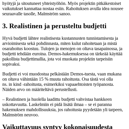
hyötyjä ja sitoutuneet yhteistyöhön. Myös projektin pitkäkestoiset
vaikutukset kannattaa nostaa esiin. Rahoituksen avulla idea nousee
seuraavalle tasolle, Malmström sanoo.
3. Realistinen ja perusteltu budjetti
Hyvä budjetti lähtee realistisesta kustannusten tunnistamisesta ja
arvioimisesta sekä pohdinnasta, miten kulut rahoitetaan ja mistä
osarahoitus koostuu. Tulojen ja menojen on oltava tasapainossa, ja
budjetti tehdään euroina. Demos-hakemuksessa on tärkeää käyttää
pakollista budjettimallia, jota voi muokata projektin tarpeisiin
sopivaksi.
Budjetti ei voi muodostua pelkästään Demos-tuesta, vaan mukana
on oltava vähintään 15 % muuta rahoitusta. Osa tästä voi olla
ns. in kind -rahoitusta, esimerkiksi vapaaehtoisten työpanosta.
Näiden arvo on määriteltävä perustellusti.
– Realistinen ja huolella laadittu budjetti vahvistaa hankkeen
uskottavuutta. Laskelmiin ei pidä lisätä ilmaa – se ei paranna
hakemuksen mahdollisuuksia, jos rahoitusta pyydetään yli tarpeen,
Malmström neuvoo.
Vaikuttavuus syntyy kokonaisuudesta