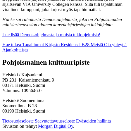
sijaitsevan VIA University Collegen kanssa. Siitä tuli tapahtuman
virallinen kumppani, joka tarjosi myös tapahtumatilat.
Hanke sai rahoitusta Demos-ohjelmasta, joka on Pohjoismaiden
ministerineuvoston alainen kansalaisjärjestöjen tukiohjelma.
Lue lisää Demos-ohjelmasta ja muista tukiohjelmista!
Hae tukea
Tapahtumat
Kirjasto
Residenssi B28
Meistä
Ota yhteyttä
Ajankohtaista
Facebook:
Instagram:
TikTok:
Youtube:
Vimeo:
Pohjoismainen kulttuuripiste
Avataan
Avataan
Avataan
Avataan
Avataan
uuteen
uuteen
uuteen
uuteen
uuteen
Helsinki / Kajsaniemi
välilehteen
välilehteen
välilehteen
välilehteen
välilehteen
PB 231, Kaisaniemenkatu 9
00171 Helsinki, Suomi
Y-tunnus: 1095646-0
Helsinki/ Suomenlinna
Suomenlinna B 28
00190 Helsinki, Suomi
Tietosuojaseloste
Saavutettavuusseloste
Evästeiden hallinta
Sivuston on tehnyt
Morgan Digital Oy
.