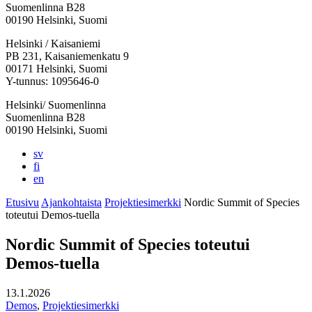
Suomenlinna B28
00190 Helsinki, Suomi
Facebook:
Instagram:
TikTok:
Youtube:
Vimeo:
Helsinki / Kaisaniemi
Avataan
Avataan
Avataan
Avataan
Avataan
PB 231, Kaisaniemenkatu 9
uuteen
uuteen
uuteen
uuteen
uuteen
00171 Helsinki, Suomi
välilehteen
välilehteen
välilehteen
välilehteen
välilehteen
Y-tunnus: 1095646-0
Helsinki/ Suomenlinna
Suomenlinna B28
00190 Helsinki, Suomi
sv
fi
en
Etusivu
Ajankohtaista
Projektiesimerkki
Nordic Summit of Species
toteutui Demos-tuella
Nordic Summit of Species toteutui
Demos-tuella
13.1.2026
Demos
,
Projektiesimerkki