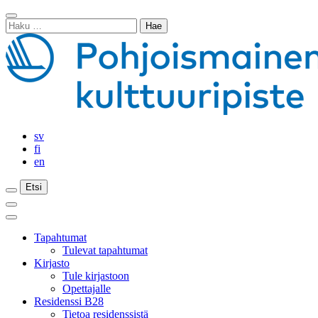
Siirry
Sulje
sisältöön
Haku:
haku
sv
fi
en
Etsi
Etsi
Etsi
Päävalikko
Sulje
päävalikko
Tapahtumat
Tulevat tapahtumat
Kirjasto
Tule kirjastoon
Opettajalle
Residenssi B28
Tietoa residenssistä