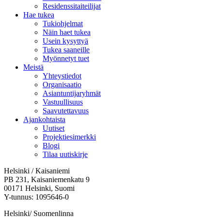
Residenssitaiteilijat
Hae tukea
Tukiohjelmat
Näin haet tukea
Usein kysyttyä
Tukea saaneille
Myönnetyt tuet
Meistä
Yhteystiedot
Organisaatio
Asiantuntijaryhmät
Vastuullisuus
Saavutettavuus
Ajankohtaista
Uutiset
Projektiesimerkki
Blogi
Tilaa uutiskirje
Helsinki / Kaisaniemi
PB 231, Kaisaniemenkatu 9
00171 Helsinki, Suomi
Y-tunnus: 1095646-0
Helsinki/ Suomenlinna