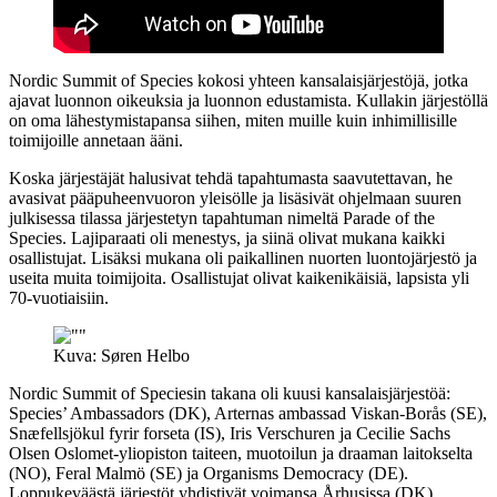
Nordic Summit of Species kokosi yhteen kansalaisjärjestöjä, jotka
ajavat luonnon oikeuksia ja luonnon edustamista. Kullakin järjestöllä
on oma lähestymistapansa siihen, miten muille kuin inhimillisille
toimijoille annetaan ääni.
Koska järjestäjät halusivat tehdä tapahtumasta saavutettavan, he
avasivat pääpuheenvuoron yleisölle ja lisäsivät ohjelmaan suuren
julkisessa tilassa järjestetyn tapahtuman nimeltä Parade of the
Species. Lajiparaati oli menestys, ja siinä olivat mukana kaikki
osallistujat. Lisäksi mukana oli paikallinen nuorten luontojärjestö ja
useita muita toimijoita. Osallistujat olivat kaikenikäisiä, lapsista yli
70-vuotiaisiin.
Kuva: Søren Helbo
Nordic Summit of Speciesin takana oli kuusi kansalaisjärjestöä:
Species’ Ambassadors (DK), Arternas ambassad Viskan-Borås (SE),
Snæfellsjökul fyrir forseta (IS), Iris Verschuren ja Cecilie Sachs
Olsen Oslomet-yliopiston taiteen, muotoilun ja draaman laitokselta
(NO), Feral Malmö (SE) ja Organisms Democracy (DE).
Loppukeväästä järjestöt yhdistivät voimansa Århusissa (DK)