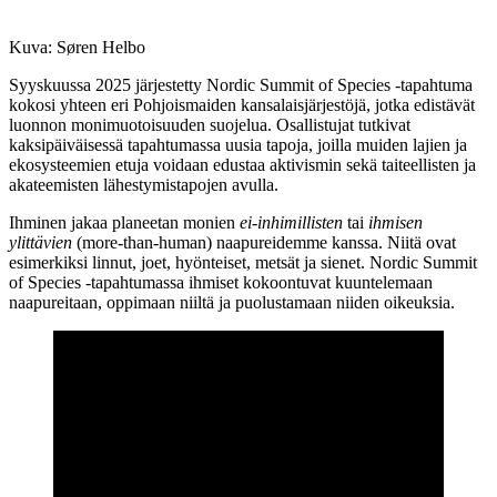
Kuva: Søren Helbo
Syyskuussa 2025 järjestetty Nordic Summit of Species -tapahtuma
kokosi yhteen eri Pohjoismaiden kansalaisjärjestöjä, jotka edistävät
luonnon monimuotoisuuden suojelua. Osallistujat tutkivat
kaksipäiväisessä tapahtumassa uusia tapoja, joilla muiden lajien ja
ekosysteemien etuja voidaan edustaa aktivismin sekä taiteellisten ja
akateemisten lähestymistapojen avulla.
Ihminen jakaa planeetan monien
ei-inhimillisten
tai
ihmisen
ylittävien
(more-than-human) naapureidemme kanssa. Niitä ovat
esimerkiksi linnut, joet, hyönteiset, metsät ja sienet. Nordic Summit
of Species -tapahtumassa ihmiset kokoontuvat kuuntelemaan
naapureitaan, oppimaan niiltä ja puolustamaan niiden oikeuksia.