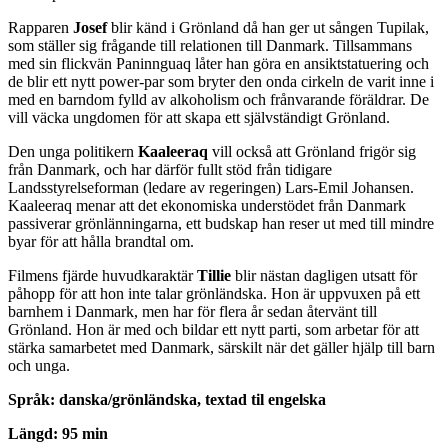
Rapparen
Josef
blir känd i Grönland då han ger ut sången Tupilak,
som ställer sig frågande till relationen till Danmark. Tillsammans
med sin flickvän Paninnguaq låter han göra en ansiktstatuering och
de blir ett nytt power-par som bryter den onda cirkeln de varit inne i
med en barndom fylld av alkoholism och frånvarande föräldrar. De
vill väcka ungdomen för att skapa ett självständigt Grönland.
Den unga politikern
Kaaleeraq
vill också att Grönland frigör sig
från Danmark, och har därför fullt stöd från tidigare
Landsstyrelseforman (ledare av regeringen) Lars-Emil Johansen.
Kaaleeraq menar att det ekonomiska understödet från Danmark
passiverar grönlänningarna, ett budskap han reser ut med till mindre
byar för att hålla brandtal om.
Filmens fjärde huvudkaraktär
Tillie
blir nästan dagligen utsatt för
påhopp för att hon inte talar grönländska. Hon är uppvuxen på ett
barnhem i Danmark, men har för flera år sedan återvänt till
Grönland. Hon är med och bildar ett nytt parti, som arbetar för att
stärka samarbetet med Danmark, särskilt när det gäller hjälp till barn
och unga.
Språk: danska/grönländska, textad til engelska
Längd: 95 min