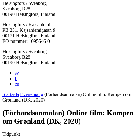
Helsingfors / Sveaborg
Sveaborg B28
00190 Helsingfors, Finland
Facebook:
Instagram:
TikTok:
Youtube:
Vimeo:
Helsingfors / Kajsaniemi
Öppnas
Öppnas
Öppnas
Öppnas
Öppnas
PB 231, Kajsaniemigatan 9
i
i
i
i
i
00171 Helsingfors, Finland
en
en
en
en
en
FO-nummer: 1095646-0
ny
ny
ny
ny
ny
Helsingfors / Sveaborg
flik
flik
flik
flik
flik
Sveaborg B28
00190 Helsingfors, Finland
sv
fi
en
Startsida
Evenemang
(Förhandsanmälan) Online film: Kampen om
Grønland (DK, 2020)
(Förhandsanmälan) Online film: Kampen
om Grønland (DK, 2020)
Tidpunkt