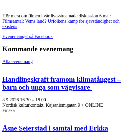
Hör mera om filmen i vår live-streamade diskussion 6 maj:
Filmsamtal: Vems land? Urfolkens kamp för sjävständighet och
existens
Öppnas
Evenemanget på Facebook
i
en
Kommande evenemang
ny
flik
Alla evenemang
Handlingskraft framom klimatångest –
barn och unga som vägvisare
8.9.2026
16.30 –
18.00
Nordisk kulturkontakt, Kajsaniemigatan 9 + ONLINE
Finska
Åsne Seierstad i samtal med Erkka