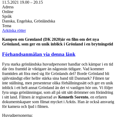
11.5.2021
19.00 –
20.15
Adress
Online
Språk
Danska, Engelska, Grönländska
Tema
Arktiska rötter
Kampen om Grønland (DK 2020)är en film om det nya
Grönland, som ger en unik inblick i Grönland i en brytningstid
Förhandsanmälan via denna länk
Fyra starka grönländska huvudpersoner handlar och kämpar i en tid
där öns framtid är viktigare än någonsin tidigare. Vad kommer
framtiden att föra med sig för Grönlands del? Borde Grönland bli
självständigt eller hellre stärka sina band till Danmark? Filmen tar
inte ställning, men presenterar olika förhållningssätt och ger en unik
inblick i ett helt annat Grönland än det vi vanligen hör om. Vi följer
fyra unga grönlänningar, som all på sitt sätt drömmer om förändring
i sitt land. Filmen är regisserad av
Kenneth Sorento
, en erfaren
dokumentskapare som filmat mycket i Arktis. Han är också ansvarig
för kamera och ljud i filmen.
Huvudpersonerna: