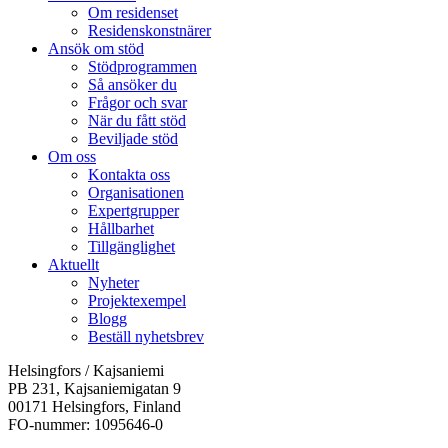
Om residenset
Residenskonstnärer
Ansök om stöd
Stödprogrammen
Så ansöker du
Frågor och svar
När du fått stöd
Beviljade stöd
Om oss
Kontakta oss
Organisationen
Expertgrupper
Hållbarhet
Tillgänglighet
Aktuellt
Nyheter
Projektexempel
Blogg
Beställ nyhetsbrev
Helsingfors / Kajsaniemi
PB 231, Kajsaniemigatan 9
00171 Helsingfors, Finland
FO-nummer: 1095646-0