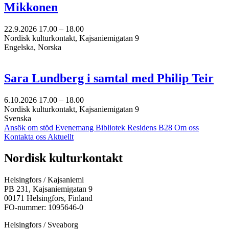
Mikkonen
22.9.2026
17.00 –
18.00
Nordisk kulturkontakt, Kajsaniemigatan 9
Engelska, Norska
Sara Lundberg i samtal med Philip Teir
6.10.2026
17.00 –
18.00
Nordisk kulturkontakt, Kajsaniemigatan 9
Svenska
Ansök om stöd
Evenemang
Bibliotek
Residens B28
Om oss
Kontakta oss
Aktuellt
Facebook:
Instagram:
TikTok:
Youtube:
Vimeo:
Nordisk kulturkontakt
Öppnas
Öppnas
Öppnas
Öppnas
Öppnas
i
i
i
i
i
Helsingfors / Kajsaniemi
en
en
en
en
en
PB 231, Kajsaniemigatan 9
ny
ny
ny
ny
ny
00171 Helsingfors, Finland
flik
flik
flik
flik
flik
FO-nummer: 1095646-0
Helsingfors / Sveaborg