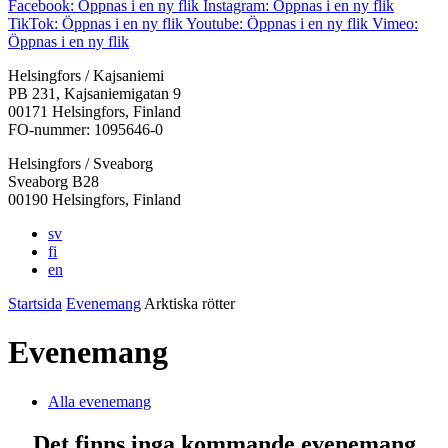
Facebook: Öppnas i en ny flik
Instagram: Öppnas i en ny flik
TikTok: Öppnas i en ny flik
Youtube: Öppnas i en ny flik
Vimeo:
Öppnas i en ny flik
Helsingfors / Kajsaniemi
PB 231, Kajsaniemigatan 9
00171 Helsingfors, Finland
FO-nummer: 1095646-0
Helsingfors / Sveaborg
Sveaborg B28
00190 Helsingfors, Finland
sv
fi
en
Startsida
Evenemang
Arktiska rötter
Evenemang
Alla evenemang
Det finns inga kommande evenemang