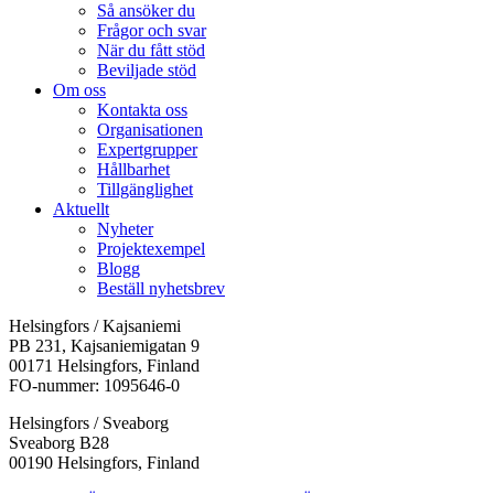
Så ansöker du
Frågor och svar
När du fått stöd
Beviljade stöd
Om oss
Kontakta oss
Organisationen
Expertgrupper
Hållbarhet
Tillgänglighet
Aktuellt
Nyheter
Projektexempel
Blogg
Beställ nyhetsbrev
Helsingfors / Kajsaniemi
PB 231, Kajsaniemigatan 9
00171 Helsingfors, Finland
FO-nummer: 1095646-0
Helsingfors / Sveaborg
Sveaborg B28
00190 Helsingfors, Finland