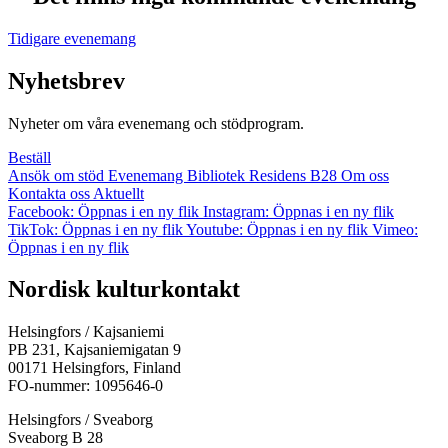
Tidigare evenemang
Nyhetsbrev
Nyheter om våra evenemang och stödprogram.
Beställ
Ansök om stöd
Evenemang
Bibliotek
Residens B28
Om oss
Kontakta oss
Aktuellt
Facebook: Öppnas i en ny flik
Instagram: Öppnas i en ny flik
TikTok: Öppnas i en ny flik
Youtube: Öppnas i en ny flik
Vimeo:
Öppnas i en ny flik
Nordisk kulturkontakt
Helsingfors / Kajsaniemi
PB 231, Kajsaniemigatan 9
00171 Helsingfors, Finland
FO-nummer: 1095646-0
Helsingfors / Sveaborg
Sveaborg B 28