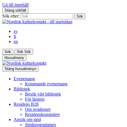
Gå till innehåll
Stäng sökfält
Sök efter:
sv
fi
en
Sök
Sök
Sök
Huvudmeny
Stäng huvudmenyn
Evenemang
Kommande evenemang
Bibliotek
Besök vårt bibliotek
För läraren
Residens B28
Om residenset
Residenskonstnärer
Ansök om stöd
Stödprogrammen