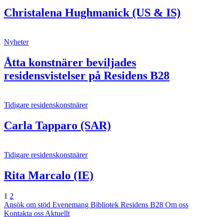
Christalena Hughmanick (US & IS)
Nyheter
Åtta konstnärer beviljades
residensvistelser på Residens B28
Tidigare residenskonstnärer
Carla Tapparo (SAR)
Tidigare residenskonstnärer
Rita Marcalo (IE)
Sida
Sida
Nästa
1
2
Ansök om stöd
Evenemang
Bibliotek
Residens B28
Om oss
Kontakta oss
Aktuellt