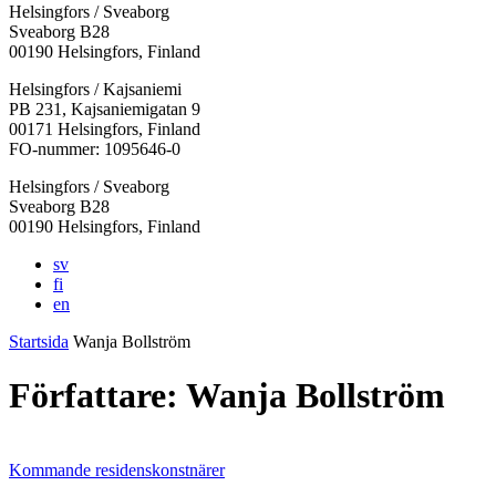
Helsingfors / Sveaborg
Sveaborg B28
00190 Helsingfors, Finland
Facebook:
Instagram:
TikTok:
Youtube:
Vimeo:
Helsingfors / Kajsaniemi
Öppnas
Öppnas
Öppnas
Öppnas
Öppnas
PB 231, Kajsaniemigatan 9
i
i
i
i
i
00171 Helsingfors, Finland
en
en
en
en
en
FO-nummer: 1095646-0
ny
ny
ny
ny
ny
Helsingfors / Sveaborg
flik
flik
flik
flik
flik
Sveaborg B28
00190 Helsingfors, Finland
sv
fi
en
Startsida
Wanja Bollström
Författare:
Wanja Bollström
Kommande residenskonstnärer