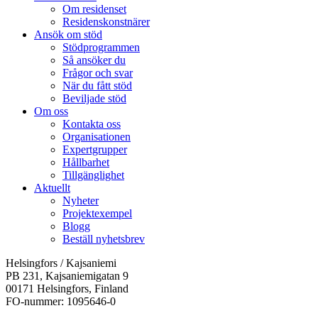
Om residenset
Residenskonstnärer
Ansök om stöd
Stödprogrammen
Så ansöker du
Frågor och svar
När du fått stöd
Beviljade stöd
Om oss
Kontakta oss
Organisationen
Expertgrupper
Hållbarhet
Tillgänglighet
Aktuellt
Nyheter
Projektexempel
Blogg
Beställ nyhetsbrev
Helsingfors / Kajsaniemi
PB 231, Kajsaniemigatan 9
00171 Helsingfors, Finland
FO-nummer: 1095646-0