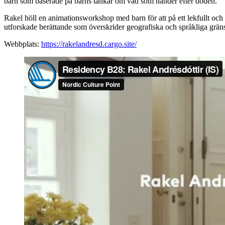
barn som baserade på barns tankar om vad som händer efter döden.
Rakel höll en animationsworkshop med barn för att på ett lekfullt och re
utforskade berättande som överskrider geografiska och språkliga gr
Webbplats:
https://rakelandresd.cargo.site/