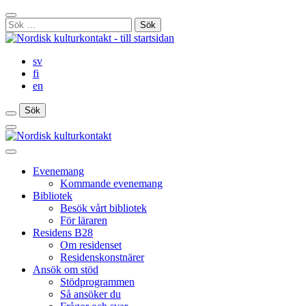
Gå
Stäng
till
Sök
sökfält
innehåll
efter:
sv
fi
en
Sök
Sök
Sök
Huvudmeny
Stäng
huvudmenyn
Evenemang
Kommande evenemang
Bibliotek
Besök vårt bibliotek
För läraren
Residens B28
Om residenset
Residenskonstnärer
Ansök om stöd
Stödprogrammen
Så ansöker du