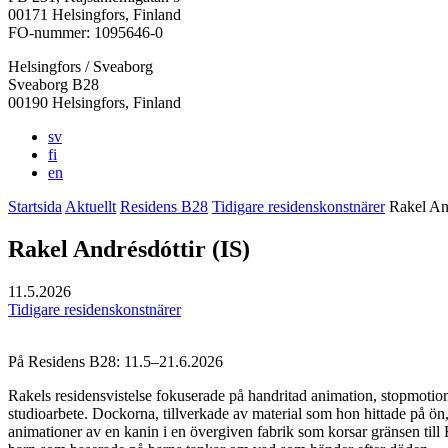
i
i
i
i
i
00171 Helsingfors, Finland
en
en
en
en
en
FO-nummer: 1095646-0
ny
ny
ny
ny
ny
Helsingfors / Sveaborg
flik
flik
flik
flik
flik
Sveaborg B28
00190 Helsingfors, Finland
sv
fi
en
Startsida
Aktuellt
Residens B28
Tidigare residenskonstnärer
Rakel And
Rakel Andrésdóttir (IS)
11.5.2026
Tidigare residenskonstnärer
På Residens B28: 11.5–21.6.2026
Rakels residensvistelse fokuserade på handritad animation, stopmoti
studioarbete. Dockorna, tillverkade av material som hon hittade på ön,
animationer av en kanin i en övergiven fabrik som korsar gränsen till 