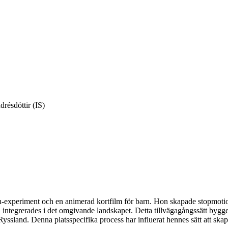
résdóttir (IS)
on-experiment och en animerad kortfilm för barn. Hon skapade stopmoti
 integrerades i det omgivande landskapet. Detta tillvägagångssätt bygge
Ryssland. Denna platsspecifika process har influerat hennes sätt att ska