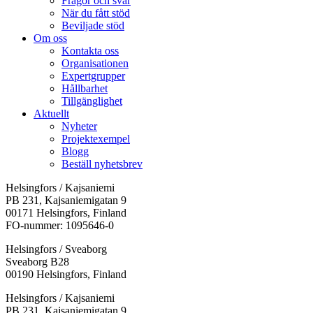
Frågor och svar
När du fått stöd
Beviljade stöd
Om oss
Kontakta oss
Organisationen
Expertgrupper
Hållbarhet
Tillgänglighet
Aktuellt
Nyheter
Projektexempel
Blogg
Beställ nyhetsbrev
Helsingfors / Kajsaniemi
PB 231, Kajsaniemigatan 9
00171 Helsingfors, Finland
FO-nummer: 1095646-0
Helsingfors / Sveaborg
Sveaborg B28
00190 Helsingfors, Finland
Facebook:
Instagram:
TikTok:
Youtube:
Vimeo:
Helsingfors / Kajsaniemi
Öppnas
Öppnas
Öppnas
Öppnas
Öppnas
PB 231, Kajsaniemigatan 9