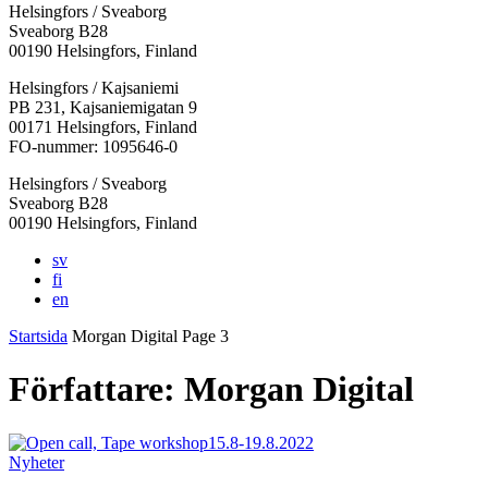
Helsingfors / Sveaborg
Sveaborg B28
00190 Helsingfors, Finland
Facebook:
Instagram:
TikTok:
Youtube:
Vimeo:
Helsingfors / Kajsaniemi
Öppnas
Öppnas
Öppnas
Öppnas
Öppnas
PB 231, Kajsaniemigatan 9
i
i
i
i
i
00171 Helsingfors, Finland
en
en
en
en
en
FO-nummer: 1095646-0
ny
ny
ny
ny
ny
Helsingfors / Sveaborg
flik
flik
flik
flik
flik
Sveaborg B28
00190 Helsingfors, Finland
sv
fi
en
Startsida
Morgan Digital
Page 3
Författare:
Morgan Digital
Nyheter