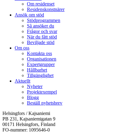
Om residenset
Residenskonstnärer
Ansök om stöd
Stödprogrammen
Så ansöker du
Frågor och svar
När du fått stöd
Beviljade stöd
Om oss
Kontakta oss
Organisationen
Expertgrupper
Hållbarhet
Tillgänglighet
Aktuellt
Nyheter
Projektexempel
Blogg
Beställ nyhetsbrev
Helsingfors / Kajsaniemi
PB 231, Kajsaniemigatan 9
00171 Helsingfors, Finland
FO-nummer: 1095646-0