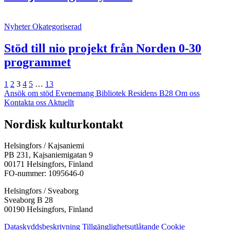
Nyheter
Okategoriserad
Stöd till nio projekt från Norden 0-30
programmet
Föregående
Sida
Sida
Sida
Sida
Sida
Sida
Nästa
1
2
3
4
5
…
13
Ansök om stöd
Evenemang
Bibliotek
Residens B28
Om oss
Kontakta oss
Aktuellt
Facebook:
Instagram:
TikTok:
Youtube:
Vimeo:
Nordisk kulturkontakt
Öppnas
Öppnas
Öppnas
Öppnas
Öppnas
i
i
i
i
i
Helsingfors / Kajsaniemi
en
en
en
en
en
PB 231, Kajsaniemigatan 9
ny
ny
ny
ny
ny
00171 Helsingfors, Finland
flik
flik
flik
flik
flik
FO-nummer: 1095646-0
Helsingfors / Sveaborg
Sveaborg B 28
00190 Helsingfors, Finland
Dataskyddsbeskrivning
Tillgänglighetsutlåtande
Cookie