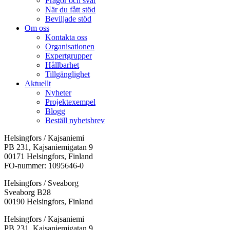
Frågor och svar
När du fått stöd
Beviljade stöd
Om oss
Kontakta oss
Organisationen
Expertgrupper
Hållbarhet
Tillgänglighet
Aktuellt
Nyheter
Projektexempel
Blogg
Beställ nyhetsbrev
Helsingfors / Kajsaniemi
PB 231, Kajsaniemigatan 9
00171 Helsingfors, Finland
FO-nummer: 1095646-0
Helsingfors / Sveaborg
Sveaborg B28
00190 Helsingfors, Finland
Facebook:
Instagram:
TikTok:
Youtube:
Vimeo:
Helsingfors / Kajsaniemi
Öppnas
Öppnas
Öppnas
Öppnas
Öppnas
PB 231, Kajsaniemigatan 9