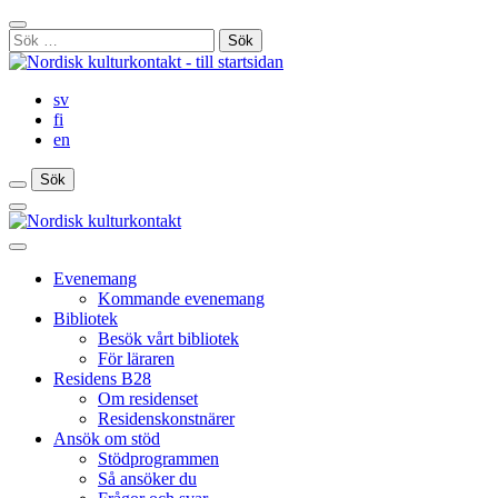
Gå
Stäng
till
Sök
sökfält
innehåll
efter:
sv
fi
en
Sök
Sök
Sök
Huvudmeny
Stäng
huvudmenyn
Evenemang
Kommande evenemang
Bibliotek
Besök vårt bibliotek
För läraren
Residens B28
Om residenset
Residenskonstnärer
Ansök om stöd
Stödprogrammen
Så ansöker du