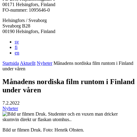
i
i
i
i
i
00171 Helsingfors, Finland
en
en
en
en
en
FO-nummer: 1095646-0
ny
ny
ny
ny
ny
Helsingfors / Sveaborg
flik
flik
flik
flik
flik
Sveaborg B28
00190 Helsingfors, Finland
sv
fi
en
Startsida
Aktuellt
Nyheter
Månadens nordiska film runtom i Finland
under våren
Månadens nordiska film runtom i Finland
under våren
7.2.2022
Nyheter
Bild ur filmen Druk. Foto: Henrik Ohsten.