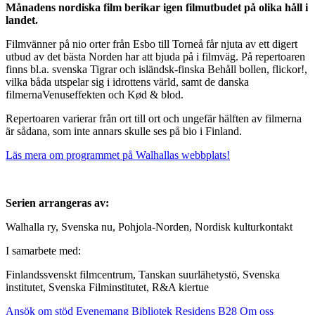
Månadens nordiska film berikar igen filmutbudet på olika håll i
landet.
Filmvänner på nio orter från Esbo till Torneå får njuta av ett digert
utbud av det bästa Norden har att bjuda på i filmväg. På repertoaren
finns bl.a. svenska Tigrar och isländsk-finska Behåll bollen, flickor!,
vilka båda utspelar sig i idrottens värld, samt de danska
filmernaVenuseffekten och Kød & blod.
Repertoaren varierar från ort till ort och ungefär hälften av filmerna
är sådana, som inte annars skulle ses på bio i Finland.
Läs mera om programmet på Walhallas webbplats!
Serien arrangeras av:
Walhalla ry, Svenska nu, Pohjola-Norden, Nordisk kulturkontakt
I samarbete med:
Finlandssvenskt filmcentrum, Tanskan suurlähetystö, Svenska
institutet, Svenska Filminstitutet, R&A kiertue
Ansök om stöd
Evenemang
Bibliotek
Residens B28
Om oss